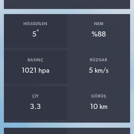
HISSEDILEN
NEM
°
5
%88
BASINÇ
RÜZGAR
1021
5
hpa
km/s
ÇIY
GÖRÜŞ
3.3
10
km