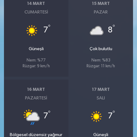
14 MART
15 MART
CUMARTESI
PAZAR
°
°
7
8
Güneşli
Çok bulutlu
Nem: %77
Nem: %83
Rüzgar: 9 km/h
Rüzgar: 11 km/h
16 MART
17 MART
PAZARTESI
SALI
°
°
7
7
Bölgesel düzensiz yağmur
Güneşli