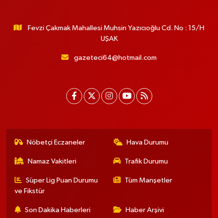
Fevzi Çakmak Mahallesi Muhsin Yazıcıoğlu Cd. No : 15/H
UŞAK
gazeteci64@hotmail.com
Nöbetçi Eczaneler
Hava Durumu
Namaz Vakitleri
Trafik Durumu
Süper Lig Puan Durumu
Tüm Manşetler
ve Fikstür
Son Dakika Haberleri
Haber Arşivi