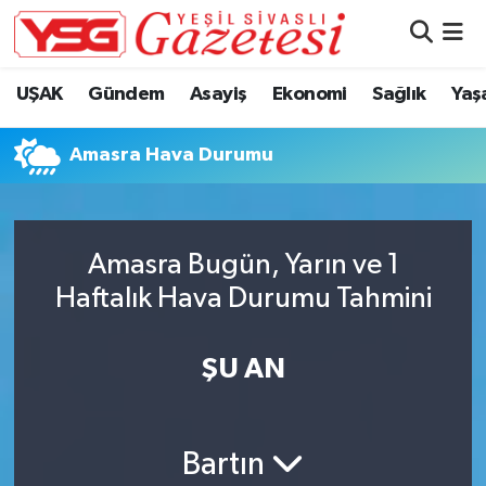
Nöbetçi Eczaneler
UŞAK
Gündem
Asayiş
Ekonomi
Sağlık
Yaş
Hava Durumu
Amasra Hava Durumu
Namaz Vakitleri
Trafik Durumu
Amasra Bugün, Yarın ve 1
Haftalık Hava Durumu Tahmini
Süper Lig Puan Durumu ve Fikstür
Tüm Manşetler
ŞU AN
Son Dakika Haberleri
Bartın
Haber Arşivi