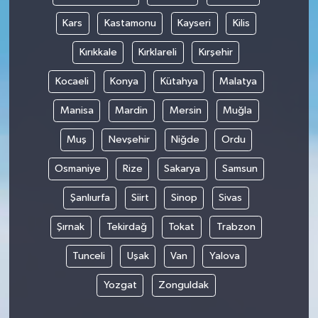
Kars
Kastamonu
Kayseri
Kilis
Kırıkkale
Kırklareli
Kırşehir
Kocaeli
Konya
Kütahya
Malatya
Manisa
Mardin
Mersin
Muğla
Muş
Nevşehir
Niğde
Ordu
Osmaniye
Rize
Sakarya
Samsun
Şanlıurfa
Siirt
Sinop
Sivas
Şırnak
Tekirdağ
Tokat
Trabzon
Tunceli
Uşak
Van
Yalova
Yozgat
Zonguldak