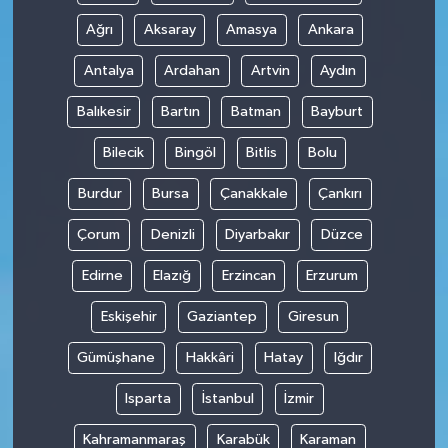
Ağrı
Aksaray
Amasya
Ankara
Antalya
Ardahan
Artvin
Aydın
Balıkesir
Bartın
Batman
Bayburt
Bilecik
Bingöl
Bitlis
Bolu
Burdur
Bursa
Çanakkale
Çankırı
Çorum
Denizli
Diyarbakır
Düzce
Edirne
Elazığ
Erzincan
Erzurum
Eskişehir
Gaziantep
Giresun
Gümüşhane
Hakkâri
Hatay
Iğdır
Isparta
İstanbul
İzmir
Kahramanmaraş
Karabük
Karaman