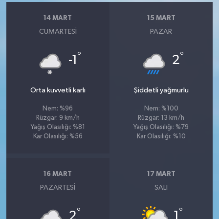
14 MART
15 MART
CUMARTESI
PAZAR
°
°
-1
2
Orta kuvvetli karlı
Şiddetli yağmurlu
Nem: %96
Nem: %100
Rüzgar: 9 km/h
Rüzgar: 13 km/h
Yağış Olasılığı: %81
Yağış Olasılığı: %79
Kar Olasılığı: %56
Kar Olasılığı: %10
16 MART
17 MART
PAZARTESI
SALI
°
°
2
1