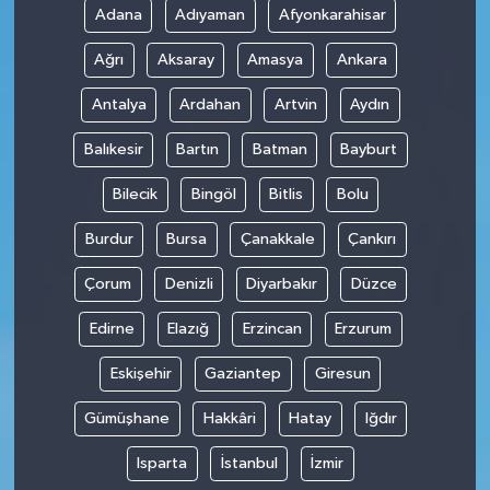
Adana
Adıyaman
Afyonkarahisar
Ağrı
Aksaray
Amasya
Ankara
Antalya
Ardahan
Artvin
Aydın
Balıkesir
Bartın
Batman
Bayburt
Bilecik
Bingöl
Bitlis
Bolu
Burdur
Bursa
Çanakkale
Çankırı
Çorum
Denizli
Diyarbakır
Düzce
Edirne
Elazığ
Erzincan
Erzurum
Eskişehir
Gaziantep
Giresun
Gümüşhane
Hakkâri
Hatay
Iğdır
Isparta
İstanbul
İzmir