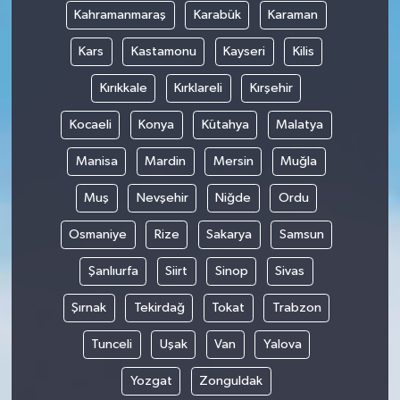
Kahramanmaraş
Karabük
Karaman
Kars
Kastamonu
Kayseri
Kilis
Kırıkkale
Kırklareli
Kırşehir
Kocaeli
Konya
Kütahya
Malatya
Manisa
Mardin
Mersin
Muğla
Muş
Nevşehir
Niğde
Ordu
Osmaniye
Rize
Sakarya
Samsun
Şanlıurfa
Siirt
Sinop
Sivas
Şırnak
Tekirdağ
Tokat
Trabzon
Tunceli
Uşak
Van
Yalova
Yozgat
Zonguldak