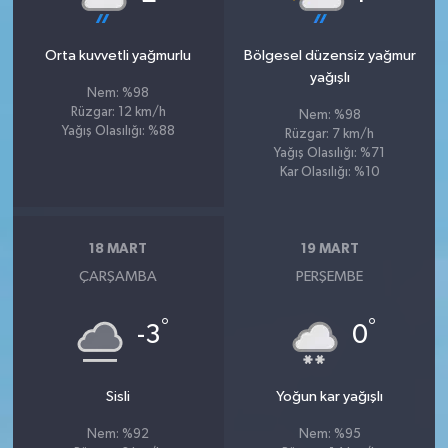
Orta kuvvetli yağmurlu
Bölgesel düzensiz yağmur
yağışlı
Nem: %98
Rüzgar: 12 km/h
Nem: %98
Yağış Olasılığı: %88
Rüzgar: 7 km/h
Yağış Olasılığı: %71
Kar Olasılığı: %10
18 MART
19 MART
ÇARŞAMBA
PERŞEMBE
°
°
-3
0
Sisli
Yoğun kar yağışlı
Nem: %92
Nem: %95