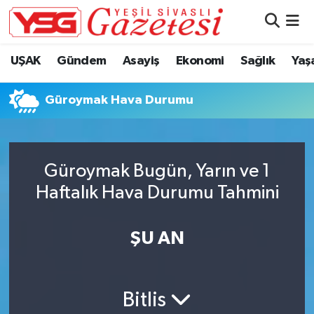
Nöbetçi Eczaneler
UŞAK
Gündem
Asayiş
Ekonomi
Sağlık
Yaş
Hava Durumu
Güroymak Hava Durumu
Namaz Vakitleri
Trafik Durumu
Güroymak Bugün, Yarın ve 1
Haftalık Hava Durumu Tahmini
Süper Lig Puan Durumu ve Fikstür
Tüm Manşetler
ŞU AN
Son Dakika Haberleri
Bitlis
Haber Arşivi