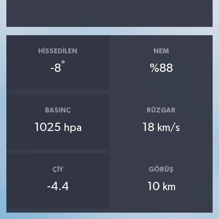
HISSEDILEN
NEM
°
-8
%88
BASINÇ
RÜZGAR
1025
18
hpa
km/s
ÇIY
GÖRÜŞ
-4.4
10
km