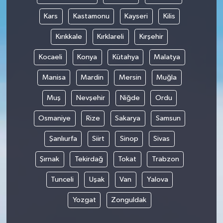
Kars
Kastamonu
Kayseri
Kilis
Kırıkkale
Kırklareli
Kırşehir
Kocaeli
Konya
Kütahya
Malatya
Manisa
Mardin
Mersin
Muğla
Muş
Nevşehir
Niğde
Ordu
Osmaniye
Rize
Sakarya
Samsun
Şanlıurfa
Siirt
Sinop
Sivas
Şırnak
Tekirdağ
Tokat
Trabzon
Tunceli
Uşak
Van
Yalova
Yozgat
Zonguldak