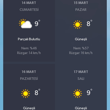
14 MART
15 MART
CUMARTESI
PAZAR
°
°
9
8
Parçalı Bulutlu
Güneşli
Nem: %46
Nem: %57
Rüzgar: 14 km/h
Rüzgar: 16 km/h
16 MART
17 MART
PAZARTESI
SALI
°
°
8
9
Güneşli
Güneşli