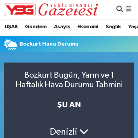
Nöbetçi Eczaneler
UŞAK
Gündem
Asayiş
Ekonomi
Sağlık
Yaş
Hava Durumu
Bozkurt Hava Durumu
Namaz Vakitleri
Trafik Durumu
Bozkurt Bugün, Yarın ve 1
Haftalık Hava Durumu Tahmini
Süper Lig Puan Durumu ve Fikstür
Tüm Manşetler
ŞU AN
Son Dakika Haberleri
Denizli
Haber Arşivi