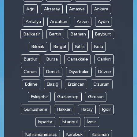
Ağrı
Aksaray
Amasya
Ankara
Antalya
Ardahan
Artvin
Aydın
Balıkesir
Bartın
Batman
Bayburt
Bilecik
Bingöl
Bitlis
Bolu
Burdur
Bursa
Çanakkale
Çankırı
Çorum
Denizli
Diyarbakır
Düzce
Edirne
Elazığ
Erzincan
Erzurum
Eskişehir
Gaziantep
Giresun
Gümüşhane
Hakkâri
Hatay
Iğdır
Isparta
İstanbul
İzmir
Kahramanmaraş
Karabük
Karaman