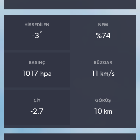
HISSEDILEN
NEM
°
-3
%74
BASINÇ
RÜZGAR
1017
11
hpa
km/s
ÇIY
GÖRÜŞ
-2.7
10
km