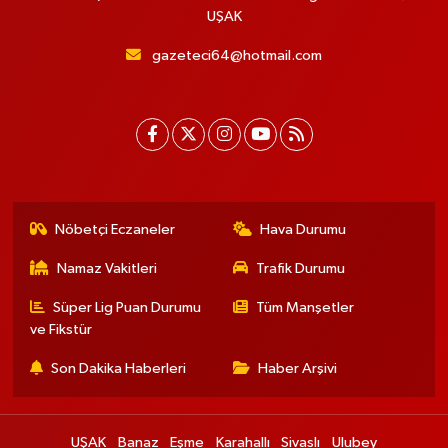
UŞAK
gazeteci64@hotmail.com
Nöbetçi Eczaneler
Hava Durumu
Namaz Vakitleri
Trafik Durumu
Süper Lig Puan Durumu
Tüm Manşetler
ve Fikstür
Son Dakika Haberleri
Haber Arşivi
UŞAK
Banaz
Eşme
Karahallı
Sivaslı
Ulubey