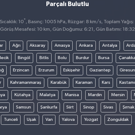
Parçalı Bulutlu
°
ıcaklık: 10
, Basınç: 1005 hPa, Rüzgar: 8 km/s, Toplam Yağış:
Görüş Mesafesi: 10 km, Gün Doğumu: 6:21, Gün Batımı: 18:32
ar
Ağrı
Aksaray
Amasya
Ankara
Antalya
Ard
lecik
Bingöl
Bitlis
Bolu
Burdur
Bursa
Çanakka
ığ
Erzincan
Erzurum
Eskişehir
Gaziantep
Giresun
r
Kahramanmaraş
Karabük
Karaman
Kars
Kastam
nya
Kütahya
Malatya
Manisa
Mardin
Mersin
arya
Samsun
Şanlıurfa
Siirt
Sinop
Sivas
Şırnak
Tunceli
Uşak
Van
Yalova
Yozgat
Zonguldak