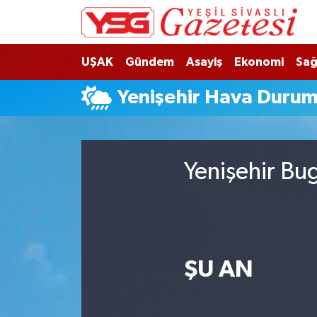
Nöbetçi Eczaneler
UŞAK
Gündem
Asayiş
Ekonomi
Sağ
Hava Durumu
Yenişehir Hava Duru
Namaz Vakitleri
Trafik Durumu
Yenişehir Bu
Süper Lig Puan Durumu ve Fikstür
Tüm Manşetler
ŞU AN
Son Dakika Haberleri
Haber Arşivi