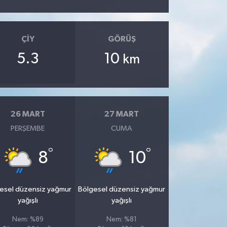
ÇIY
GÖRÜŞ
5.3
10
km
26 MART
27 MART
PERŞEMBE
CUMA
°
°
8
10
esel düzensiz yağmur
Bölgesel düzensiz yağmur
yağışlı
yağışlı
Nem: %89
Nem: %81