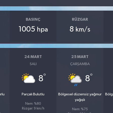
BASINÇ
RÜZGAR
1005
8
hpa
km/s
24 MART
25 MART
SALI
ÇARŞAMBA
°
°
8
8
rlu
Parçalı Bulutlu
Bölgesel düzensiz yağmur
Bölg
yağışlı
Nem: %80
Rüzgar: 9 km/h
Nem: %75