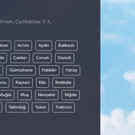
 0 mm, Çiy Noktası: 5.3,
ahan
Artvin
Aydın
Balıkesir
le
Çankırı
Çorum
Denizli
Gümüşhane
Hakkâri
Hatay
onu
Kayseri
Kilis
Kırıkkale
Muğla
Muş
Nevşehir
Niğde
Tekirdağ
Tokat
Trabzon