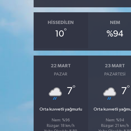
HISSEDILEN
NEM
°
10
%94
22 MART
23 MART
PAZAR
PAZARTESI
°
°
7
7
Orta kuvvetli yağmurlu
Orta kuvvetli yağmu
Nem: %96
Nem: %94
Rüzgar: 18 km/h
Rüzgar: 21 km/h