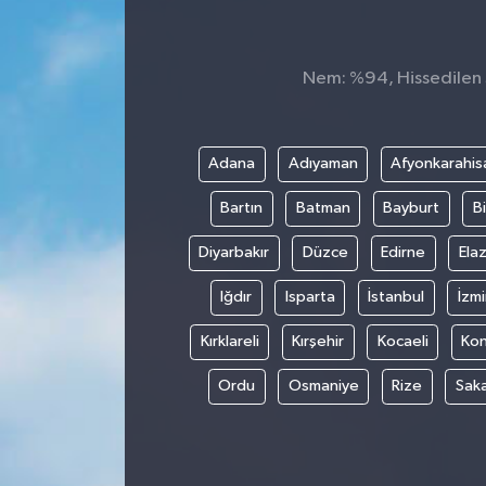
Nem: %94, Hissedilen S
Adana
Adıyaman
Afyonkarahis
Bartın
Batman
Bayburt
Bi
Diyarbakır
Düzce
Edirne
Elaz
Iğdır
Isparta
İstanbul
İzmi
Kırklareli
Kırşehir
Kocaeli
Ko
Ordu
Osmaniye
Rize
Sak