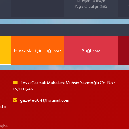
9
Rüzgar: 10 km/h
Yağış Olasılığı: %82
Hassaslar için sağlıksız
Sağlıksız
Fevzi Çakmak Mahallesi Muhsin Yazıcıoğlu Cd. No :
15/H UŞAK
,
gazeteci64@hotmail.com
hate
başka