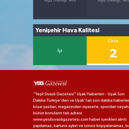
Yağış Olasılığı: %89
Yağış Olasılığı: %8
Yenişehir Hava Kalitesi
Orta
2
İyi
"Yeşil Sivaslı Gazetesi" Uşak Haberleri - Uşak Son
Dakika Türkiye'den ve Uşak'tan son dakika haberler
köşe yazıları, magazinden siyasete, spordan seya
bütün konuların tek adresi
www.yesilsivasligazetesi.com haber içerikleri alıntı
yapılamaz, kanuna aykırı ve izinsiz kopyalanamaz, 