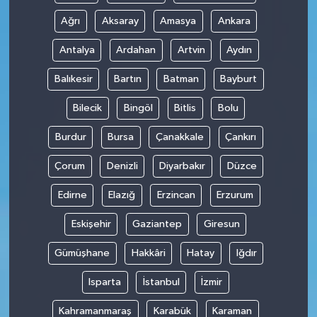
Ağrı
Aksaray
Amasya
Ankara
Antalya
Ardahan
Artvin
Aydın
Balıkesir
Bartın
Batman
Bayburt
Bilecik
Bingöl
Bitlis
Bolu
Burdur
Bursa
Çanakkale
Çankırı
Çorum
Denizli
Diyarbakır
Düzce
Edirne
Elazığ
Erzincan
Erzurum
Eskişehir
Gaziantep
Giresun
Gümüşhane
Hakkâri
Hatay
Iğdır
Isparta
İstanbul
İzmir
Kahramanmaraş
Karabük
Karaman