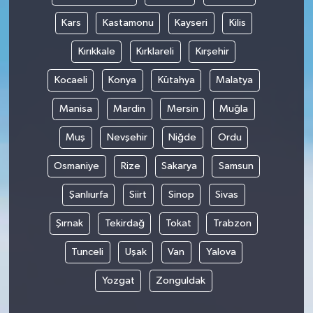
Kars
Kastamonu
Kayseri
Kilis
Kırıkkale
Kırklareli
Kırşehir
Kocaeli
Konya
Kütahya
Malatya
Manisa
Mardin
Mersin
Muğla
Muş
Nevşehir
Niğde
Ordu
Osmaniye
Rize
Sakarya
Samsun
Şanlıurfa
Siirt
Sinop
Sivas
Şırnak
Tekirdağ
Tokat
Trabzon
Tunceli
Uşak
Van
Yalova
Yozgat
Zonguldak