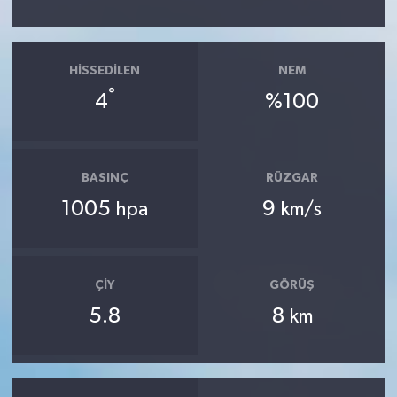
HISSEDILEN
NEM
°
4
%100
BASINÇ
RÜZGAR
1005
9
hpa
km/s
ÇIY
GÖRÜŞ
5.8
8
km