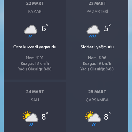
22 MART
23 MART
PAZAR
PAZARTESI
°
°
6
5
Orta kuvvetli yağmurlu
Şiddetli yağmurlu
Nem: %91
Nem: %96
Rüzgar: 18 km/h
Rüzgar: 19 km/h
Yağış Olasılığı: %88
Yağış Olasılığı: %88
24 MART
25 MART
SALI
ÇARŞAMBA
°
°
8
8