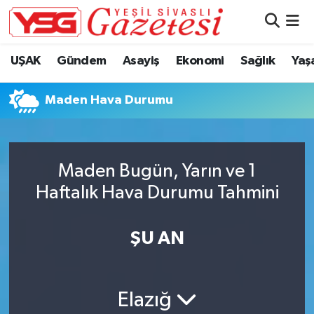
Nöbetçi Eczaneler
UŞAK
Gündem
Asayiş
Ekonomi
Sağlık
Yaş
Hava Durumu
Maden Hava Durumu
Namaz Vakitleri
Trafik Durumu
Maden Bugün, Yarın ve 1
Haftalık Hava Durumu Tahmini
Süper Lig Puan Durumu ve Fikstür
Tüm Manşetler
ŞU AN
Son Dakika Haberleri
Elazığ
Haber Arşivi