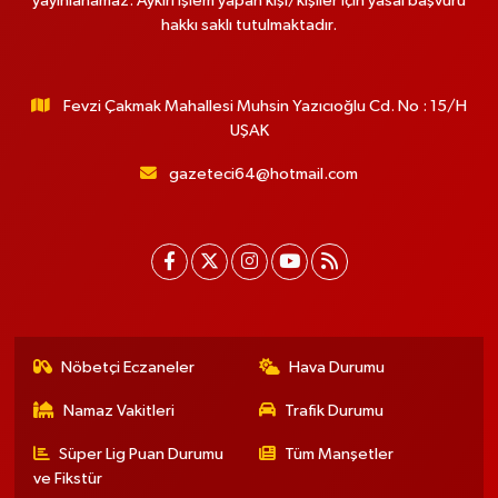
yayınlanamaz. Aykırı işlem yapan kişi/kişiler için yasal başvuru
hakkı saklı tutulmaktadır.
Fevzi Çakmak Mahallesi Muhsin Yazıcıoğlu Cd. No : 15/H
UŞAK
gazeteci64@hotmail.com
Nöbetçi Eczaneler
Hava Durumu
Namaz Vakitleri
Trafik Durumu
Süper Lig Puan Durumu
Tüm Manşetler
ve Fikstür