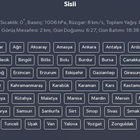
Sisli
°
ıcaklık: 0
, Basınç: 1006 hPa, Rüzgar: 8 km/s, Toplam Yağış:
Görüş Mesafesi: 2 km, Gün Doğumu: 6:27, Gün Batımı: 18:38
ar
Ağrı
Aksaray
Amasya
Ankara
Antalya
Ard
lecik
Bingöl
Bitlis
Bolu
Burdur
Bursa
Çanakka
ığ
Erzincan
Erzurum
Eskişehir
Gaziantep
Giresun
r
Kahramanmaraş
Karabük
Karaman
Kars
Kastam
nya
Kütahya
Malatya
Manisa
Mardin
Mersin
arya
Samsun
Şanlıurfa
Siirt
Sinop
Sivas
Şırnak
Tunceli
Uşak
Van
Yalova
Yozgat
Zonguldak