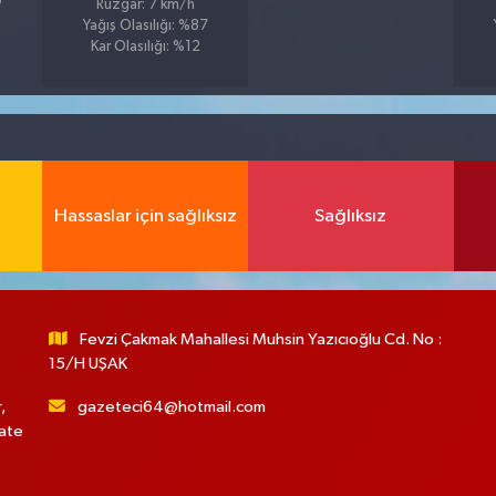
0
Rüzgar: 7 km/h
Yağış Olasılığı: %87
Kar Olasılığı: %12
Hassaslar için sağlıksız
Sağlıksız
Fevzi Çakmak Mahallesi Muhsin Yazıcıoğlu Cd. No :
15/H UŞAK
,
gazeteci64@hotmail.com
hate