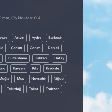
 0 mm, Çiy Noktası: 0.4,
ahan
Artvin
Aydın
Balıkesir
le
Çankırı
Çorum
Denizli
Gümüşhane
Hakkâri
Hatay
onu
Kayseri
Kilis
Kırıkkale
Muğla
Muş
Nevşehir
Niğde
Tekirdağ
Tokat
Trabzon