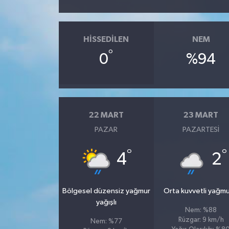
HISSEDILEN
NEM
°
0
%94
22 MART
23 MART
PAZAR
PAZARTESI
°
°
4
2
Bölgesel düzensiz yağmur
Orta kuvvetli yağmu
yağışlı
Nem: %88
Rüzgar: 9 km/h
Nem: %77