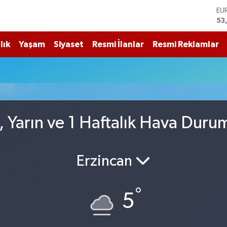
53
ST
61
G.
68
lık
Yaşam
Siyaset
Resmi İlanlar
Resmi Reklamlar
Bİ
14
BI
79
DO
45
n, Yarın ve 1 Haftalık Hava Duru
Erzincan
°
5