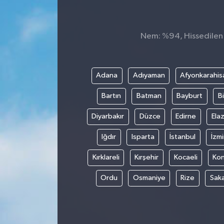
Nem: %94, Hissedilen S
Adana
Adıyaman
Afyonkarahis
Bartın
Batman
Bayburt
Bi
Diyarbakır
Düzce
Edirne
Elaz
Iğdır
Isparta
İstanbul
İzmi
Kırklareli
Kırşehir
Kocaeli
Ko
Ordu
Osmaniye
Rize
Sak