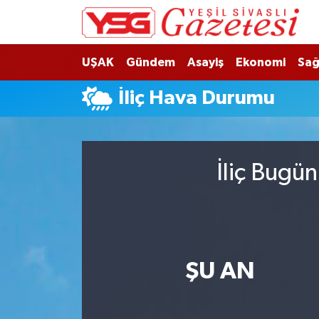
Nöbetçi Eczaneler
UŞAK
Gündem
Asayiş
Ekonomi
Sağ
Hava Durumu
İliç Hava Durumu
Namaz Vakitleri
Trafik Durumu
İliç Bugü
Süper Lig Puan Durumu ve Fikstür
Tüm Manşetler
ŞU AN
Son Dakika Haberleri
Haber Arşivi