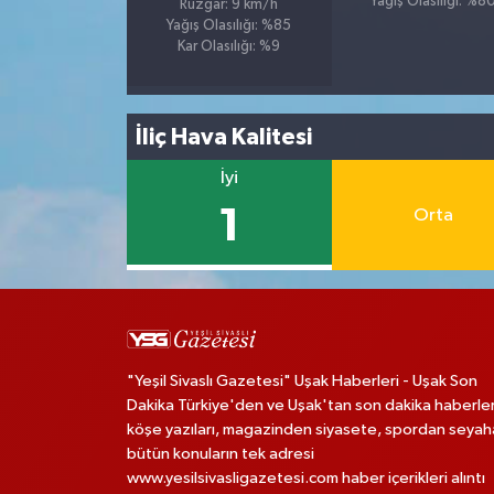
Yağış Olasılığı: %8
Rüzgar: 9 km/h
Yağış Olasılığı: %85
Kar Olasılığı: %9
İliç Hava Kalitesi
İyi
1
Orta
"Yeşil Sivaslı Gazetesi" Uşak Haberleri - Uşak Son
Dakika Türkiye'den ve Uşak'tan son dakika haberler
köşe yazıları, magazinden siyasete, spordan seya
bütün konuların tek adresi
www.yesilsivasligazetesi.com haber içerikleri alıntı