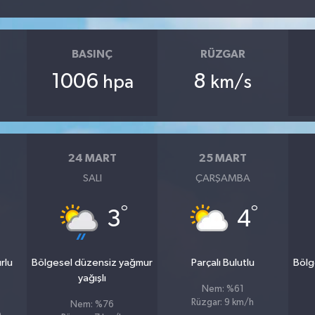
BASINÇ
RÜZGAR
1006
8
hpa
km/s
24 MART
25 MART
SALI
ÇARŞAMBA
°
°
3
4
rlu
Bölgesel düzensiz yağmur
Parçalı Bulutlu
Bölg
yağışlı
Nem: %61
Rüzgar: 9 km/h
Nem: %76