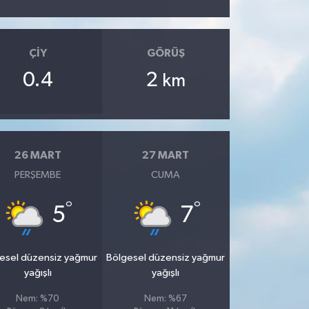
ÇIY
GÖRÜŞ
0.4
2
km
26 MART
27 MART
PERŞEMBE
CUMA
°
°
5
7
esel düzensiz yağmur
Bölgesel düzensiz yağmur
yağışlı
yağışlı
Nem: %70
Nem: %67