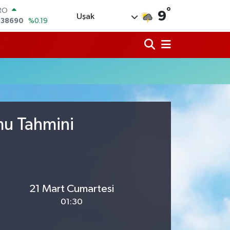
,38690
%0.19
°
ERLİN
9
Uşak
,60380
%0.18
ALTIN
62,09000
%0.19
ST100
.598,00
%0
TCOIN
.591,74
%-1.82
LAR
,43620
%0.02
mu Tahmini
21 Mart Cumartesi
01:30