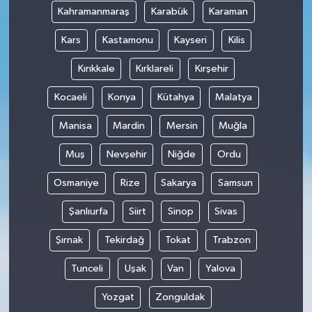
Kahramanmaraş
Karabük
Karaman
Kars
Kastamonu
Kayseri
Kilis
Kırıkkale
Kırklareli
Kırşehir
Kocaeli
Konya
Kütahya
Malatya
Manisa
Mardin
Mersin
Muğla
Muş
Nevşehir
Niğde
Ordu
Osmaniye
Rize
Sakarya
Samsun
Şanlıurfa
Siirt
Sinop
Sivas
Şırnak
Tekirdağ
Tokat
Trabzon
Tunceli
Uşak
Van
Yalova
Yozgat
Zonguldak