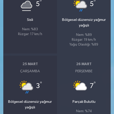
°
°
5
5
Sisli
Bölgesel düzensiz yağmur
yağışlı
Nem: %83
Rüzgar: 17 km/h
Nem: %89
Rüzgar: 19 km/h
Yağış Olasılığı: %89
25 MART
26 MART
ÇARŞAMBA
PERŞEMBE
°
°
3
7
Bölgesel düzensiz yağmur
Parçalı Bulutlu
yağışlı
Nem: %74