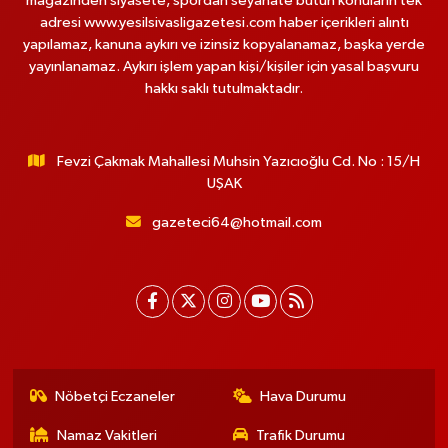
magazinden siyasete, spordan seyahate bütün konuların tek
adresi www.yesilsivasligazetesi.com haber içerikleri alıntı
yapılamaz, kanuna aykırı ve izinsiz kopyalanamaz, başka yerde
yayınlanamaz. Aykırı işlem yapan kişi/kişiler için yasal başvuru
hakkı saklı tutulmaktadır.
Fevzi Çakmak Mahallesi Muhsin Yazıcıoğlu Cd. No : 15/H
UŞAK
gazeteci64@hotmail.com
Nöbetçi Eczaneler
Hava Durumu
Namaz Vakitleri
Trafik Durumu