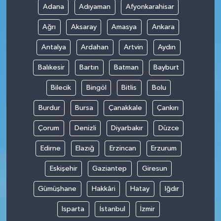
Adana
Adıyaman
Afyonkarahisar
Ağrı
Aksaray
Amasya
Ankara
Antalya
Ardahan
Artvin
Aydın
Balıkesir
Bartın
Batman
Bayburt
Bilecik
Bingöl
Bitlis
Bolu
Burdur
Bursa
Çanakkale
Çankırı
Çorum
Denizli
Diyarbakır
Düzce
Edirne
Elazığ
Erzincan
Erzurum
Eskişehir
Gaziantep
Giresun
Gümüşhane
Hakkâri
Hatay
Iğdır
Isparta
İstanbul
İzmir