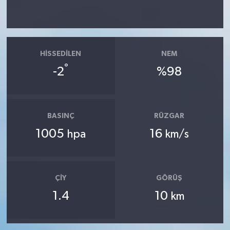
HISSEDILEN
NEM
°
-2
%98
BASINÇ
RÜZGAR
1005
16
hpa
km/s
ÇIY
GÖRÜŞ
1.4
10
km