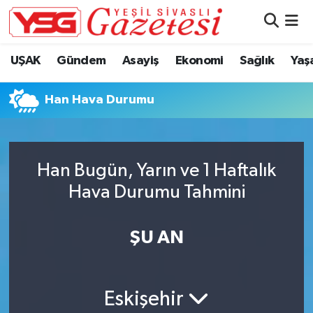
Nöbetçi Eczaneler
UŞAK
Gündem
Asayiş
Ekonomi
Sağlık
Yaş
Hava Durumu
Han Hava Durumu
Namaz Vakitleri
Trafik Durumu
Han Bugün, Yarın ve 1 Haftalık
Hava Durumu Tahmini
Süper Lig Puan Durumu ve Fikstür
Tüm Manşetler
ŞU AN
Son Dakika Haberleri
Eskişehir
Haber Arşivi