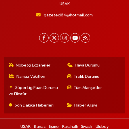
UŞAK
gazeteci64@hotmail.com
Nöbetçi Eczaneler
Hava Durumu
Namaz Vakitleri
Trafik Durumu
Süper Lig Puan Durumu
Tüm Manşetler
ve Fikstür
Son Dakika Haberleri
Haber Arşivi
UŞAK
Banaz
Eşme
Karahallı
Sivaslı
Ulubey