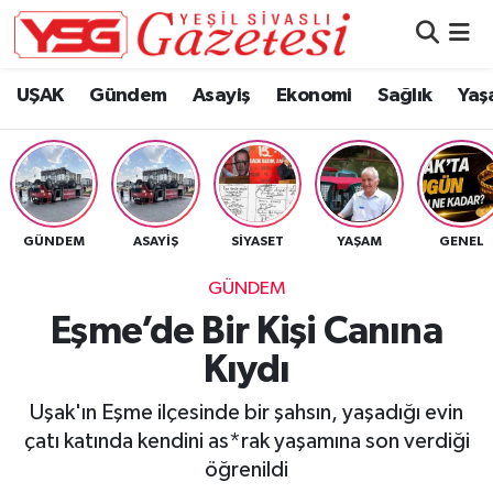
Nöbetçi Eczaneler
UŞAK
Gündem
Asayiş
Ekonomi
Sağlık
Yaş
Hava Durumu
Namaz Vakitleri
GÜNDEM
ASAYIŞ
SIYASET
YAŞAM
GENEL
Trafik Durumu
GÜNDEM
Süper Lig Puan Durumu ve Fikstür
Eşme’de Bir Kişi Canına
Kıydı
Tüm Manşetler
Uşak'ın Eşme ilçesinde bir şahsın, yaşadığı evin
Son Dakika Haberleri
çatı katında kendini as*rak yaşamına son verdiği
öğrenildi
Haber Arşivi