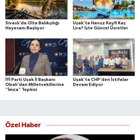
Sivaslı’da Olta Balıkçılığı
Uşak’ta Havuz Keyfi Kaç
Heyecanı Başlıyor
Lira? İşte Güncel Ücretler
İYİ Parti Uşak İl Başkanı
Uşak’ta CHP’den İstifalar
Obalı’dan Milletvekillerine
Devam Ediyor
“İmza” Tepkisi
Özel Haber