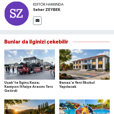
EDITÖR HAKKINDA
Seher ZEYBEK
Bunlar da ilginizi çekebilir
Uşak’ta İlginç Kaza;
Banaz’a Yeni İlkokul
Kamyon İtfaiye Aracını Ters
Yapılacak
Getirdi