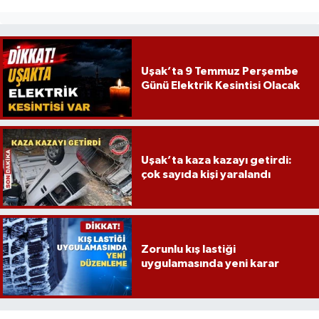
Uşak’ta 9 Temmuz Perşembe
Günü Elektrik Kesintisi Olacak
Uşak’ta kaza kazayı getirdi:
çok sayıda kişi yaralandı
Zorunlu kış lastiği
uygulamasında yeni karar