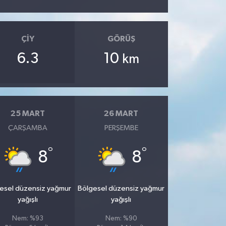
ÇIY
GÖRÜŞ
6.3
10
km
25 MART
26 MART
ÇARŞAMBA
PERŞEMBE
°
°
8
8
esel düzensiz yağmur
Bölgesel düzensiz yağmur
yağışlı
yağışlı
Nem: %93
Nem: %90