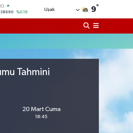
,38690
%0.19
°
ERLİN
9
Uşak
,60380
%0.18
ALTIN
62,09000
%0.19
ST100
.598,00
%0
TCOIN
.591,74
%-1.82
LAR
,43620
%0.02
rumu Tahmini
20 Mart Cuma
18:45