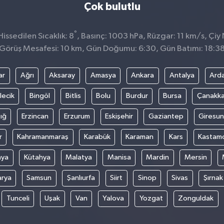
Çok bulutlu
°
ssedilen Sıcaklık: 8
, Basınç: 1003 hPa, Rüzgar: 11 km/s, Çiy 
Görüş Mesafesi: 10 km, Gün Doğumu: 6:30, Gün Batımı: 18:3
ar
Ağrı
Aksaray
Amasya
Ankara
Antalya
Ard
lecik
Bingöl
Bitlis
Bolu
Burdur
Bursa
Çanakka
ığ
Erzincan
Erzurum
Eskişehir
Gaziantep
Giresun
r
Kahramanmaraş
Karabük
Karaman
Kars
Kastam
nya
Kütahya
Malatya
Manisa
Mardin
Mersin
arya
Samsun
Şanlıurfa
Siirt
Sinop
Sivas
Şırnak
Tunceli
Uşak
Van
Yalova
Yozgat
Zonguldak