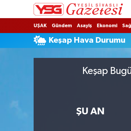
Nöbetçi Eczaneler
UŞAK
Gündem
Asayiş
Ekonomi
Sağ
Hava Durumu
Keşap Hava Durumu
Namaz Vakitleri
Trafik Durumu
Keşap Bugün
Süper Lig Puan Durumu ve Fikstür
Tüm Manşetler
ŞU AN
Son Dakika Haberleri
Haber Arşivi