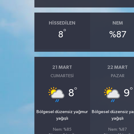
HISSEDILEN
NEM
°
8
%87
21 MART
22 MART
CUMARTESI
PAZAR
°
°
8
9
Bölgesel düzensiz yağmur
Bölgesel düzensiz y
yağışlı
yağışlı
Nem: %85
Nem: %87