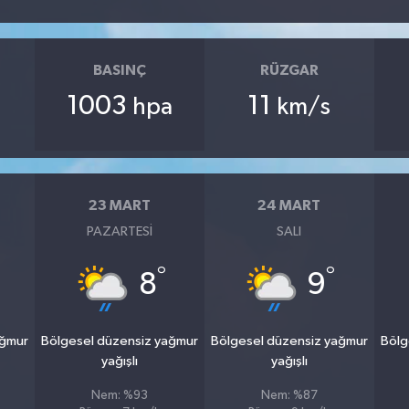
BASINÇ
RÜZGAR
1003
11
hpa
km/s
23 MART
24 MART
PAZARTESI
SALI
°
°
8
9
ağmur
Bölgesel düzensiz yağmur
Bölgesel düzensiz yağmur
Bölg
yağışlı
yağışlı
Nem: %93
Nem: %87