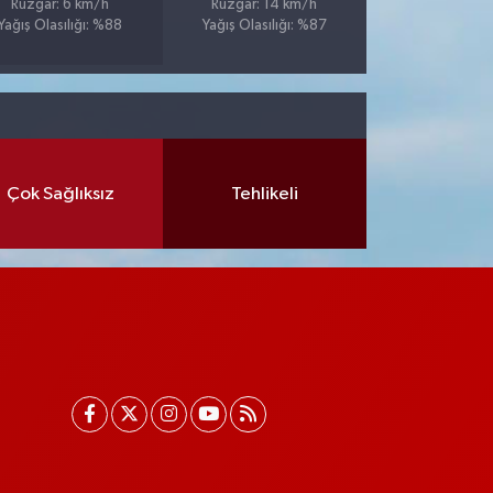
Rüzgar: 6 km/h
Rüzgar: 14 km/h
Yağış Olasılığı: %88
Yağış Olasılığı: %87
Çok Sağlıksız
Tehlikeli