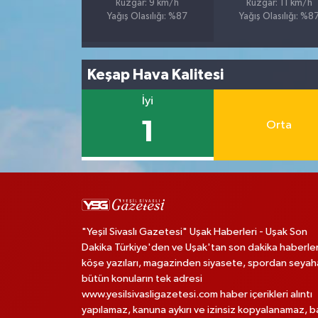
Rüzgar: 9 km/h
Rüzgar: 11 km/h
Yağış Olasılığı: %87
Yağış Olasılığı: %8
Keşap Hava Kalitesi
İyi
1
Orta
"Yeşil Sivaslı Gazetesi" Uşak Haberleri - Uşak Son
Dakika Türkiye'den ve Uşak'tan son dakika haberler
köşe yazıları, magazinden siyasete, spordan seya
bütün konuların tek adresi
www.yesilsivasligazetesi.com haber içerikleri alıntı
yapılamaz, kanuna aykırı ve izinsiz kopyalanamaz, 