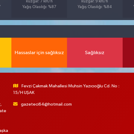
Rüzgar: 7 km/h
Rüzgar: 9 km/h
7
Yağış Olasılığı: %87
Yağış Olasılığı: %84
Hassaslar için sağlıksız
Sağlıksız
Fevzi Çakmak Mahallesi Muhsin Yazıcıoğlu Cd. No :
15/H UŞAK
,
gazeteci64@hotmail.com
hate
başka