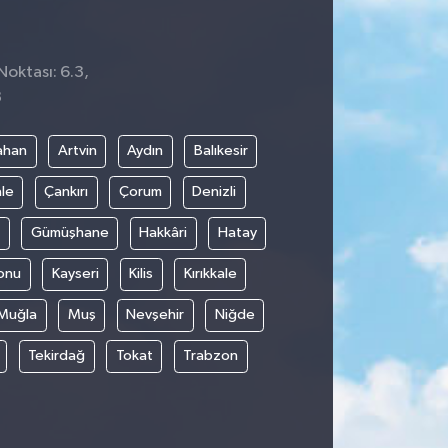
Noktası: 6.3,
8
ahan
Artvin
Aydın
Balıkesir
le
Çankırı
Çorum
Denizli
Gümüşhane
Hakkâri
Hatay
onu
Kayseri
Kilis
Kırıkkale
Muğla
Muş
Nevşehir
Niğde
Tekirdağ
Tokat
Trabzon