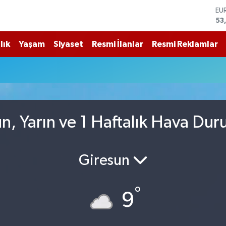
53
ST
61
G.
68
lık
Yaşam
Siyaset
Resmi İlanlar
Resmi Reklamlar
Bİ
14
BI
79
DO
45
, Yarın ve 1 Haftalık Hava Du
Giresun
°
9