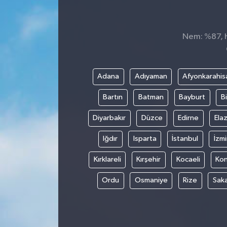
Nem: %87, Hi
Adana
Adıyaman
Afyonkarahis
Bartın
Batman
Bayburt
Bi
Diyarbakır
Düzce
Edirne
Elaz
Iğdır
Isparta
İstanbul
İzmi
Kırklareli
Kırşehir
Kocaeli
Ko
Ordu
Osmaniye
Rize
Sak