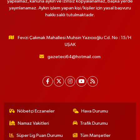
yapılamaz, kanuna aykırı ve izinsiz kopyalanamaz, başka yerde
yayınlanamaz. Aykırı işlem yapan kişi/kişiler için yasal başvuru
hakkı saklı tutulmaktadır.
Fevzi Çakmak Mahallesi Muhsin Yazıcıoğlu Cd. No : 15/H
UŞAK
gazeteci64@hotmail.com
Nöbetçi Eczaneler
Hava Durumu
Namaz Vakitleri
Trafik Durumu
Süper Lig Puan Durumu
Tüm Manşetler