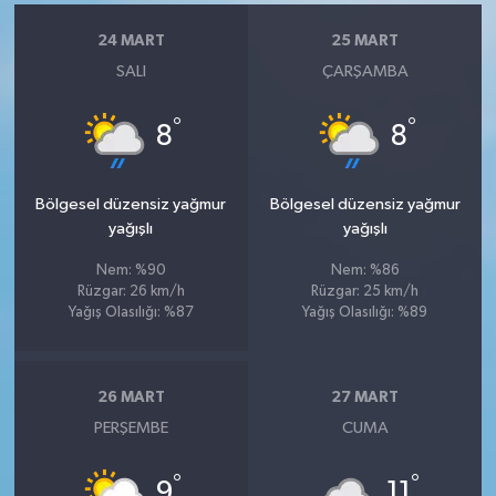
24 MART
25 MART
SALI
ÇARŞAMBA
°
°
8
8
Bölgesel düzensiz yağmur
Bölgesel düzensiz yağmur
yağışlı
yağışlı
Nem: %90
Nem: %86
Rüzgar: 26 km/h
Rüzgar: 25 km/h
Yağış Olasılığı: %87
Yağış Olasılığı: %89
26 MART
27 MART
PERŞEMBE
CUMA
°
°
9
11