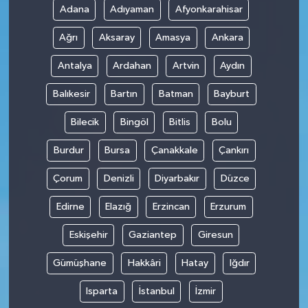
Adana
Adıyaman
Afyonkarahisar
Ağrı
Aksaray
Amasya
Ankara
Antalya
Ardahan
Artvin
Aydın
Balıkesir
Bartın
Batman
Bayburt
Bilecik
Bingöl
Bitlis
Bolu
Burdur
Bursa
Çanakkale
Çankırı
Çorum
Denizli
Diyarbakır
Düzce
Edirne
Elazığ
Erzincan
Erzurum
Eskişehir
Gaziantep
Giresun
Gümüşhane
Hakkâri
Hatay
Iğdır
Isparta
İstanbul
İzmir