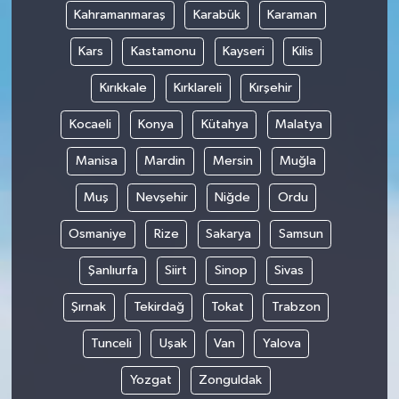
Kahramanmaraş
Karabük
Karaman
Kars
Kastamonu
Kayseri
Kilis
Kırıkkale
Kırklareli
Kırşehir
Kocaeli
Konya
Kütahya
Malatya
Manisa
Mardin
Mersin
Muğla
Muş
Nevşehir
Niğde
Ordu
Osmaniye
Rize
Sakarya
Samsun
Şanlıurfa
Siirt
Sinop
Sivas
Şırnak
Tekirdağ
Tokat
Trabzon
Tunceli
Uşak
Van
Yalova
Yozgat
Zonguldak