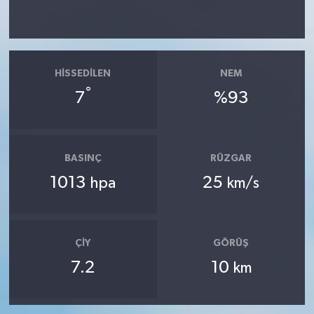
HISSEDILEN
NEM
°
7
%93
BASINÇ
RÜZGAR
1013
25
hpa
km/s
ÇIY
GÖRÜŞ
7.2
10
km