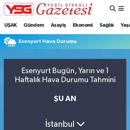
Nöbetçi Eczaneler
UŞAK
Gündem
Asayiş
Ekonomi
Sağlık
Yaş
Hava Durumu
Esenyurt Hava Durumu
Namaz Vakitleri
Trafik Durumu
Esenyurt Bugün, Yarın ve 1
Haftalık Hava Durumu Tahmini
Süper Lig Puan Durumu ve Fikstür
Tüm Manşetler
ŞU AN
Son Dakika Haberleri
İstanbul
Haber Arşivi