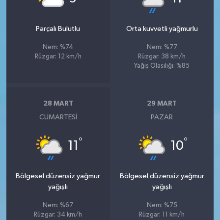
Parçalı Bulutlu
Orta kuvvetli yağmurlu
Nem: %74
Nem: %77
Rüzgar: 12 km/h
Rüzgar: 38 km/h
Yağış Olasılığı: %85
28 MART
29 MART
CUMARTESI
PAZAR
°
°
11
10
Bölgesel düzensiz yağmur
Bölgesel düzensiz yağmur
yağışlı
yağışlı
Nem: %67
Nem: %75
Rüzgar: 34 km/h
Rüzgar: 11 km/h