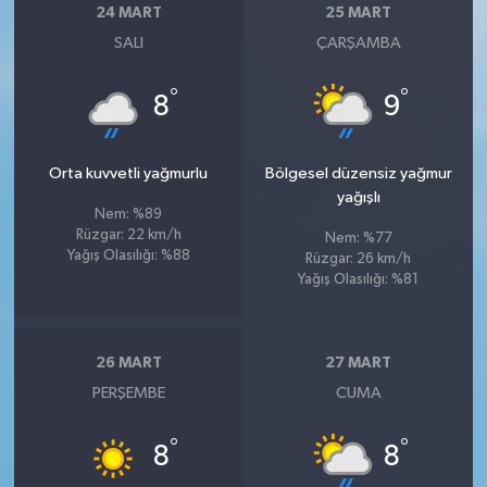
24 MART
25 MART
SALI
ÇARŞAMBA
°
°
8
9
Orta kuvvetli yağmurlu
Bölgesel düzensiz yağmur
yağışlı
Nem: %89
Rüzgar: 22 km/h
Nem: %77
Yağış Olasılığı: %88
Rüzgar: 26 km/h
Yağış Olasılığı: %81
26 MART
27 MART
PERŞEMBE
CUMA
°
°
8
8