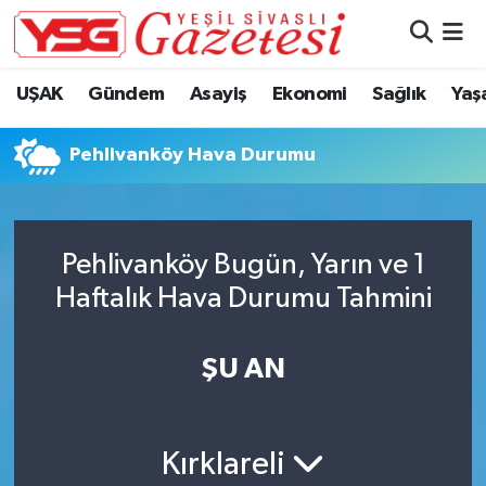
Nöbetçi Eczaneler
UŞAK
Gündem
Asayiş
Ekonomi
Sağlık
Yaş
Hava Durumu
Pehlivanköy Hava Durumu
Namaz Vakitleri
Trafik Durumu
Pehlivanköy Bugün, Yarın ve 1
Haftalık Hava Durumu Tahmini
Süper Lig Puan Durumu ve Fikstür
Tüm Manşetler
ŞU AN
Son Dakika Haberleri
Kırklareli
Haber Arşivi