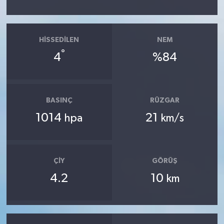
HISSEDILEN
NEM
°
4
%84
BASINÇ
RÜZGAR
1014
21
hpa
km/s
ÇIY
GÖRÜŞ
4.2
10
km