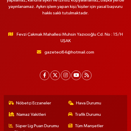
yapılamaz, kanuna aykırı ve izinsiz kopyalanamaz, başka yerde
yayınlanamaz. Aykırı işlem yapan kişi/kişiler için yasal başvuru
hakkı saklı tutulmaktadır.
Fevzi Çakmak Mahallesi Muhsin Yazıcıoğlu Cd. No : 15/H
UŞAK
gazeteci64@hotmail.com
Nöbetçi Eczaneler
Hava Durumu
Namaz Vakitleri
Trafik Durumu
Süper Lig Puan Durumu
Tüm Manşetler