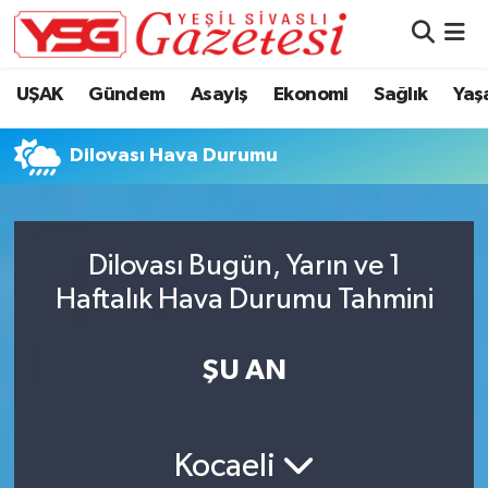
Nöbetçi Eczaneler
UŞAK
Gündem
Asayiş
Ekonomi
Sağlık
Yaş
Hava Durumu
Dilovası Hava Durumu
Namaz Vakitleri
Trafik Durumu
Dilovası Bugün, Yarın ve 1
Haftalık Hava Durumu Tahmini
Süper Lig Puan Durumu ve Fikstür
Tüm Manşetler
ŞU AN
Son Dakika Haberleri
Kocaeli
Haber Arşivi