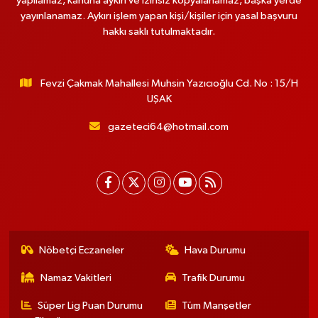
yapılamaz, kanuna aykırı ve izinsiz kopyalanamaz, başka yerde
yayınlanamaz. Aykırı işlem yapan kişi/kişiler için yasal başvuru
hakkı saklı tutulmaktadır.
Fevzi Çakmak Mahallesi Muhsin Yazıcıoğlu Cd. No : 15/H
UŞAK
gazeteci64@hotmail.com
Nöbetçi Eczaneler
Hava Durumu
Namaz Vakitleri
Trafik Durumu
Süper Lig Puan Durumu
Tüm Manşetler