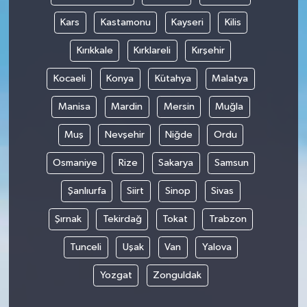
Kars
Kastamonu
Kayseri
Kilis
Kırıkkale
Kırklareli
Kırşehir
Kocaeli
Konya
Kütahya
Malatya
Manisa
Mardin
Mersin
Muğla
Muş
Nevşehir
Niğde
Ordu
Osmaniye
Rize
Sakarya
Samsun
Şanlıurfa
Siirt
Sinop
Sivas
Şırnak
Tekirdağ
Tokat
Trabzon
Tunceli
Uşak
Van
Yalova
Yozgat
Zonguldak