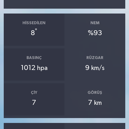
HISSEDILEN
NEM
°
8
%93
BASINÇ
RÜZGAR
1012
9
hpa
km/s
ÇIY
GÖRÜŞ
7
7
km