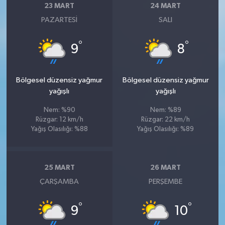
23 MART
24 MART
PAZARTESI
SALI
°
°
9
8
Bölgesel düzensiz yağmur
Bölgesel düzensiz yağmur
yağışlı
yağışlı
Nem: %90
Nem: %89
Rüzgar: 12 km/h
Rüzgar: 22 km/h
Yağış Olasılığı: %88
Yağış Olasılığı: %89
25 MART
26 MART
ÇARŞAMBA
PERŞEMBE
°
°
9
10