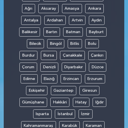
Ağrı
Aksaray
Amasya
Ankara
Antalya
Ardahan
Artvin
Aydın
Balıkesir
Bartın
Batman
Bayburt
Bilecik
Bingöl
Bitlis
Bolu
Burdur
Bursa
Çanakkale
Çankırı
Çorum
Denizli
Diyarbakır
Düzce
Edirne
Elazığ
Erzincan
Erzurum
Eskişehir
Gaziantep
Giresun
Gümüşhane
Hakkâri
Hatay
Iğdır
Isparta
İstanbul
İzmir
Kahramanmaraş
Karabük
Karaman