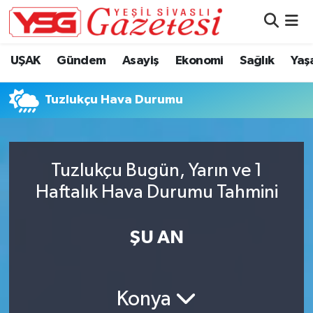
Nöbetçi Eczaneler
UŞAK
Gündem
Asayiş
Ekonomi
Sağlık
Yaş
Hava Durumu
Tuzlukçu Hava Durumu
Namaz Vakitleri
Trafik Durumu
Tuzlukçu Bugün, Yarın ve 1
Haftalık Hava Durumu Tahmini
Süper Lig Puan Durumu ve Fikstür
Tüm Manşetler
ŞU AN
Son Dakika Haberleri
Konya
Haber Arşivi