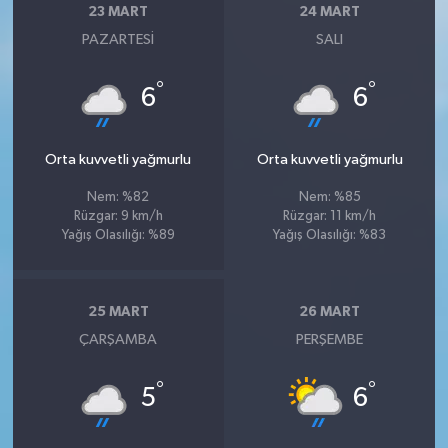
23 MART
24 MART
PAZARTESI
SALI
°
°
6
6
Orta kuvvetli yağmurlu
Orta kuvvetli yağmurlu
Nem: %82
Nem: %85
Rüzgar: 9 km/h
Rüzgar: 11 km/h
Yağış Olasılığı: %89
Yağış Olasılığı: %83
25 MART
26 MART
ÇARŞAMBA
PERŞEMBE
°
°
5
6