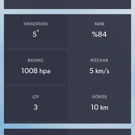
HISSEDILEN
NEM
°
5
%84
BASINÇ
RÜZGAR
1008
5
hpa
km/s
ÇIY
GÖRÜŞ
3
10
km