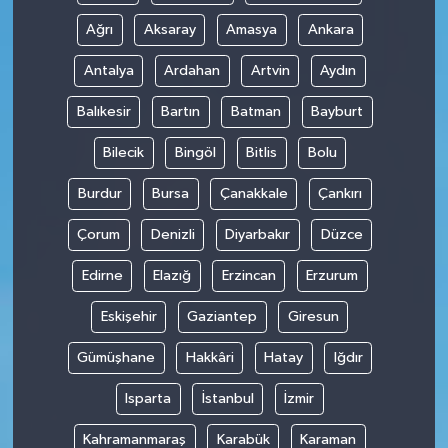
Ağrı
Aksaray
Amasya
Ankara
Antalya
Ardahan
Artvin
Aydın
Balıkesir
Bartın
Batman
Bayburt
Bilecik
Bingöl
Bitlis
Bolu
Burdur
Bursa
Çanakkale
Çankırı
Çorum
Denizli
Diyarbakır
Düzce
Edirne
Elazığ
Erzincan
Erzurum
Eskişehir
Gaziantep
Giresun
Gümüşhane
Hakkâri
Hatay
Iğdır
Isparta
İstanbul
İzmir
Kahramanmaraş
Karabük
Karaman