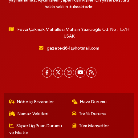
yayınlanamaz. Aykırı işlem yapan kişi/kişiler için yasal başvuru
hakkı saklı tutulmaktadır.
Fevzi Çakmak Mahallesi Muhsin Yazıcıoğlu Cd. No : 15/H
UŞAK
gazeteci64@hotmail.com
Nöbetçi Eczaneler
Hava Durumu
Namaz Vakitleri
Trafik Durumu
Süper Lig Puan Durumu
Tüm Manşetler
ve Fikstür