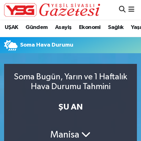
Nöbetçi Eczaneler
UŞAK
Gündem
Asayiş
Ekonomi
Sağlık
Yaş
Hava Durumu
Soma Hava Durumu
Namaz Vakitleri
Trafik Durumu
Soma Bugün, Yarın ve 1 Haftalık
Hava Durumu Tahmini
Süper Lig Puan Durumu ve Fikstür
Tüm Manşetler
ŞU AN
Son Dakika Haberleri
Manisa
Haber Arşivi