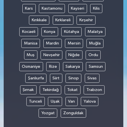
Kars
Kastamonu
Kayseri
Kilis
Kırıkkale
Kırklareli
Kırşehir
Kocaeli
Konya
Kütahya
Malatya
Manisa
Mardin
Mersin
Muğla
Muş
Nevşehir
Niğde
Ordu
Osmaniye
Rize
Sakarya
Samsun
Şanlıurfa
Siirt
Sinop
Sivas
Şırnak
Tekirdağ
Tokat
Trabzon
Tunceli
Uşak
Van
Yalova
Yozgat
Zonguldak