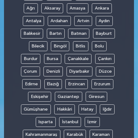
Ağrı
Aksaray
Amasya
Ankara
Antalya
Ardahan
Artvin
Aydın
Balıkesir
Bartın
Batman
Bayburt
Bilecik
Bingöl
Bitlis
Bolu
Burdur
Bursa
Çanakkale
Çankırı
Çorum
Denizli
Diyarbakır
Düzce
Edirne
Elazığ
Erzincan
Erzurum
Eskişehir
Gaziantep
Giresun
Gümüşhane
Hakkâri
Hatay
Iğdır
Isparta
İstanbul
İzmir
Kahramanmaraş
Karabük
Karaman