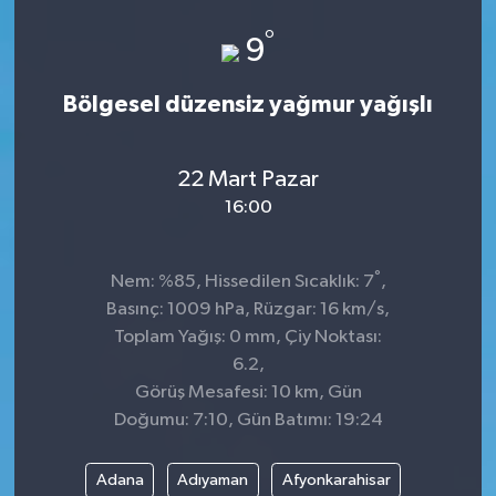
°
9
Bölgesel düzensiz yağmur yağışlı
22 Mart Pazar
16:00
°
Nem: %85, Hissedilen Sıcaklık: 7
,
Basınç: 1009 hPa, Rüzgar: 16 km/s,
Toplam Yağış: 0 mm, Çiy Noktası:
6.2,
Görüş Mesafesi: 10 km, Gün
Doğumu: 7:10, Gün Batımı: 19:24
Adana
Adıyaman
Afyonkarahisar