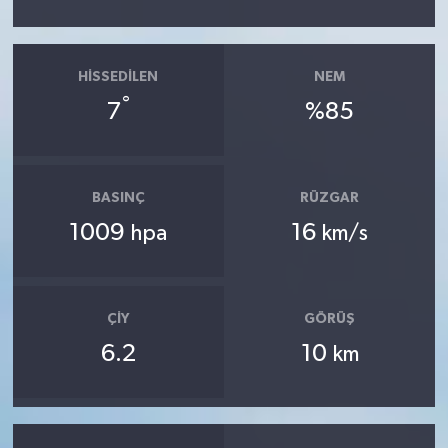
HISSEDILEN
NEM
°
7
%85
BASINÇ
RÜZGAR
1009
16
hpa
km/s
ÇIY
GÖRÜŞ
6.2
10
km