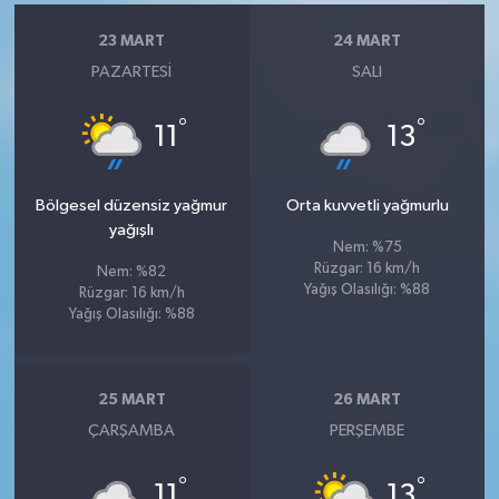
23 MART
24 MART
PAZARTESI
SALI
°
°
11
13
Bölgesel düzensiz yağmur
Orta kuvvetli yağmurlu
yağışlı
Nem: %75
Rüzgar: 16 km/h
Nem: %82
Yağış Olasılığı: %88
Rüzgar: 16 km/h
Yağış Olasılığı: %88
25 MART
26 MART
ÇARŞAMBA
PERŞEMBE
°
°
11
13