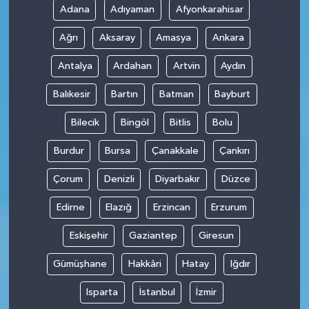
Adana
Adıyaman
Afyonkarahisar
Ağrı
Aksaray
Amasya
Ankara
Antalya
Ardahan
Artvin
Aydın
Balıkesir
Bartın
Batman
Bayburt
Bilecik
Bingöl
Bitlis
Bolu
Burdur
Bursa
Çanakkale
Çankırı
Çorum
Denizli
Diyarbakır
Düzce
Edirne
Elazığ
Erzincan
Erzurum
Eskişehir
Gaziantep
Giresun
Gümüşhane
Hakkâri
Hatay
Iğdır
Isparta
İstanbul
İzmir