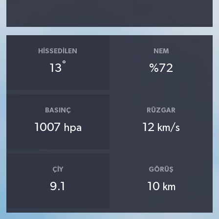
HISSEDILEN
NEM
°
13
%72
BASINÇ
RÜZGAR
1007
12
hpa
km/s
ÇIY
GÖRÜŞ
9.1
10
km