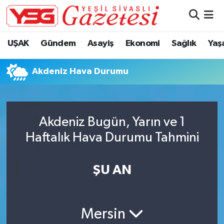
Nöbetçi Eczaneler
UŞAK
Gündem
Asayiş
Ekonomi
Sağlık
Yaş
Hava Durumu
Akdeniz Hava Durumu
Namaz Vakitleri
Trafik Durumu
Akdeniz Bugün, Yarın ve 1
Haftalık Hava Durumu Tahmini
Süper Lig Puan Durumu ve Fikstür
Tüm Manşetler
ŞU AN
Son Dakika Haberleri
Mersin
Haber Arşivi