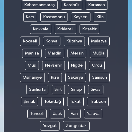
Kahramanmaraş
Karabük
Karaman
Kars
Kastamonu
Kayseri
Kilis
Kırıkkale
Kırklareli
Kırşehir
Kocaeli
Konya
Kütahya
Malatya
Manisa
Mardin
Mersin
Muğla
Muş
Nevşehir
Niğde
Ordu
Osmaniye
Rize
Sakarya
Samsun
Şanlıurfa
Siirt
Sinop
Sivas
Şırnak
Tekirdağ
Tokat
Trabzon
Tunceli
Uşak
Van
Yalova
Yozgat
Zonguldak