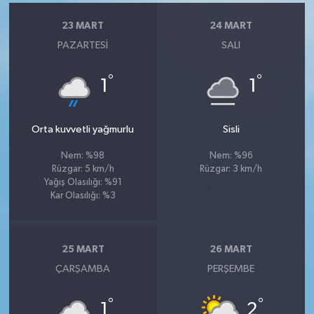
23 MART
24 MART
PAZARTESI
SALI
°
°
1
1
Orta kuvvetli yağmurlu
Sisli
Nem: %98
Nem: %96
Rüzgar: 5 km/h
Rüzgar: 3 km/h
Yağış Olasılığı: %91
Kar Olasılığı: %3
25 MART
26 MART
ÇARŞAMBA
PERŞEMBE
°
°
1
2