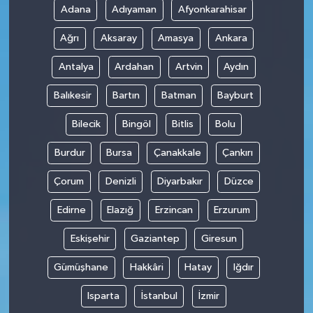
Adana
Adıyaman
Afyonkarahisar
Ağrı
Aksaray
Amasya
Ankara
Antalya
Ardahan
Artvin
Aydın
Balıkesir
Bartın
Batman
Bayburt
Bilecik
Bingöl
Bitlis
Bolu
Burdur
Bursa
Çanakkale
Çankırı
Çorum
Denizli
Diyarbakır
Düzce
Edirne
Elazığ
Erzincan
Erzurum
Eskişehir
Gaziantep
Giresun
Gümüşhane
Hakkâri
Hatay
Iğdır
Isparta
İstanbul
İzmir