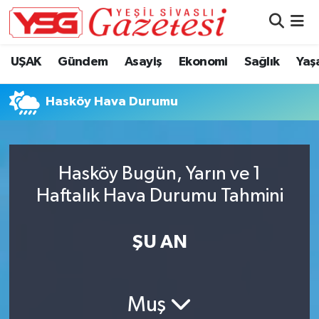
Nöbetçi Eczaneler
UŞAK
Gündem
Asayiş
Ekonomi
Sağlık
Yaş
Hava Durumu
Hasköy Hava Durumu
Namaz Vakitleri
Trafik Durumu
Hasköy Bugün, Yarın ve 1
Haftalık Hava Durumu Tahmini
Süper Lig Puan Durumu ve Fikstür
Tüm Manşetler
ŞU AN
Son Dakika Haberleri
Muş
Haber Arşivi