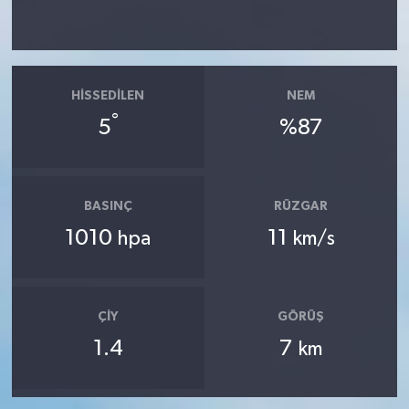
HISSEDILEN
NEM
°
5
%87
BASINÇ
RÜZGAR
1010
11
hpa
km/s
ÇIY
GÖRÜŞ
1.4
7
km