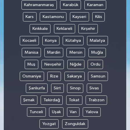
Kahramanmaraş
Karabük
Karaman
Kars
Kastamonu
Kayseri
Kilis
Kırıkkale
Kırklareli
Kırşehir
Kocaeli
Konya
Kütahya
Malatya
Manisa
Mardin
Mersin
Muğla
Muş
Nevşehir
Niğde
Ordu
Osmaniye
Rize
Sakarya
Samsun
Şanlıurfa
Siirt
Sinop
Sivas
Şırnak
Tekirdağ
Tokat
Trabzon
Tunceli
Uşak
Van
Yalova
Yozgat
Zonguldak