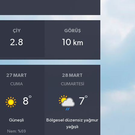
ÇIY
GÖRÜŞ
2.8
10
km
27 MART
28 MART
CUMA
CUMARTESI
°
°
8
7
Güneşli
Bölgesel düzensiz yağmur
yağışlı
Nem: %69