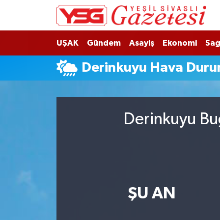
Nöbetçi Eczaneler
UŞAK
Gündem
Asayiş
Ekonomi
Sağ
Hava Durumu
Derinkuyu Hava Dur
Namaz Vakitleri
Trafik Durumu
Derinkuyu Bug
Süper Lig Puan Durumu ve Fikstür
Tüm Manşetler
Son Dakika Haberleri
ŞU AN
Haber Arşivi