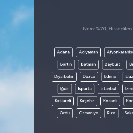
Nem: %70, Hissedilen S
Adana
Adıyaman
Afyonkarahis
Bartın
Batman
Bayburt
Bi
Diyarbakır
Düzce
Edirne
Elaz
Iğdır
Isparta
İstanbul
İzmi
Kırklareli
Kırşehir
Kocaeli
Ko
Ordu
Osmaniye
Rize
Sak