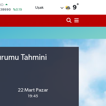
,38690
%0.19
°
9
Uşak
ERLİN
,60380
%0.18
ALTIN
62,09000
%0.19
ST100
.598,00
%0
TCOIN
.591,74
%-1.82
LAR
,43620
%0.02
Durumu Tahmini
22 Mart Pazar
19:45