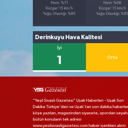
Nem: %71
Nem: %68
Rüzgar: 15 km/h
Rüzgar: 15 km/h
Yağış Olasılığı: %89
Yağış Olasılığı: %8
Derinkuyu Hava Kalitesi
İyi
1
Orta
"Yeşil Sivaslı Gazetesi" Uşak Haberleri - Uşak Son
Dakika Türkiye'den ve Uşak'tan son dakika haberler
köşe yazıları, magazinden siyasete, spordan seya
bütün konuların tek adresi
www.yesilsivasligazetesi.com haber içerikleri alıntı