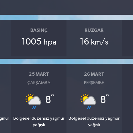
BASINÇ
RÜZGAR
1005
16
hpa
km/s
25 MART
26 MART
ÇARŞAMBA
PERŞEMBE
°
°
8
8
ağmur
Bölgesel düzensiz yağmur
Bölgesel düzensiz yağmur
yağışlı
yağışlı