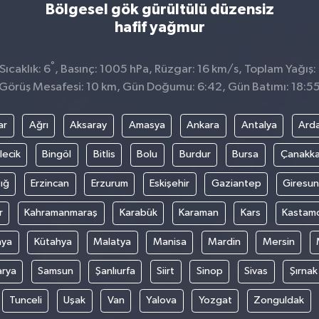
Bölgesel gök gürültülü düzensiz
hafif yağmur
°
ıcaklık: 6
, Basınç: 1005 hPa, Rüzgar: 16 km/s, Toplam Yağış:
Görüş Mesafesi: 10 km, Gün Doğumu: 6:42, Gün Batımı: 18:5
ar
Ağrı
Aksaray
Amasya
Ankara
Antalya
Ard
lecik
Bingöl
Bitlis
Bolu
Burdur
Bursa
Çanakka
ığ
Erzincan
Erzurum
Eskişehir
Gaziantep
Giresun
r
Kahramanmaraş
Karabük
Karaman
Kars
Kastam
nya
Kütahya
Malatya
Manisa
Mardin
Mersin
arya
Samsun
Şanlıurfa
Siirt
Sinop
Sivas
Şırnak
Tunceli
Uşak
Van
Yalova
Yozgat
Zonguldak