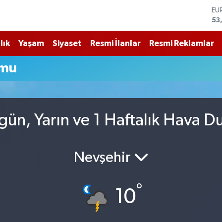
53
ST
61
G.
lık
Yaşam
Siyaset
Resmi İlanlar
Resmi Reklamlar
68
Bİ
umu
14
BI
79
DO
45
ün, Yarın ve 1 Haftalık Hava 
Nevşehir
°
10