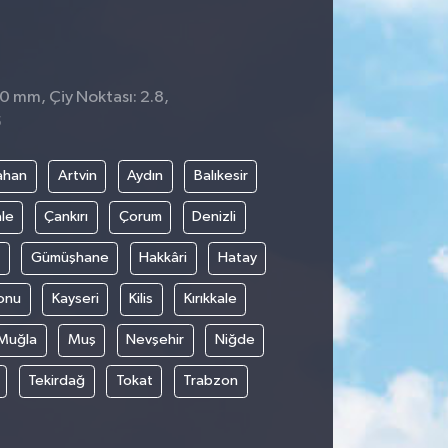
 0 mm, Çiy Noktası: 2.8,
5
ahan
Artvin
Aydın
Balıkesir
le
Çankırı
Çorum
Denizli
Gümüşhane
Hakkâri
Hatay
onu
Kayseri
Kilis
Kırıkkale
Muğla
Muş
Nevşehir
Niğde
Tekirdağ
Tokat
Trabzon