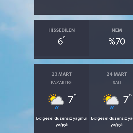
HISSEDILEN
NEM
°
6
%70
23 MART
24 MART
PAZARTESI
SALI
°
°
7
7
Bölgesel düzensiz yağmur
Bölgesel düzensiz y
yağışlı
yağışlı