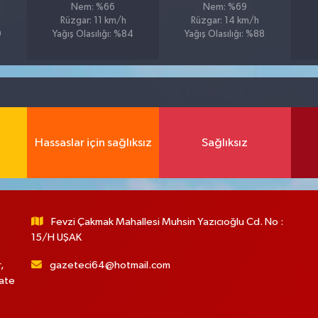
Nem: %66
Nem: %69
Rüzgar: 11 km/h
Rüzgar: 14 km/h
9
Yağış Olasılığı: %84
Yağış Olasılığı: %88
Hassaslar için sağlıksız
Sağlıksız
Fevzi Çakmak Mahallesi Muhsin Yazıcıoğlu Cd. No :
15/H UŞAK
,
gazeteci64@hotmail.com
hate