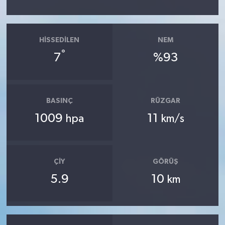
HISSEDILEN
NEM
°
7
%93
BASINÇ
RÜZGAR
1009
11
hpa
km/s
ÇIY
GÖRÜŞ
5.9
10
km