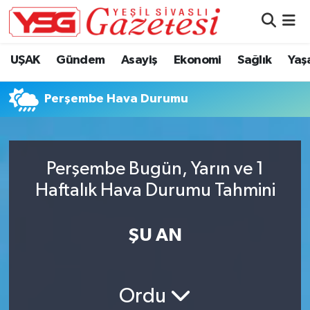
Nöbetçi Eczaneler
UŞAK
Gündem
Asayiş
Ekonomi
Sağlık
Yaş
Hava Durumu
Perşembe Hava Durumu
Namaz Vakitleri
Trafik Durumu
Perşembe Bugün, Yarın ve 1
Haftalık Hava Durumu Tahmini
Süper Lig Puan Durumu ve Fikstür
Tüm Manşetler
ŞU AN
Son Dakika Haberleri
Ordu
Haber Arşivi