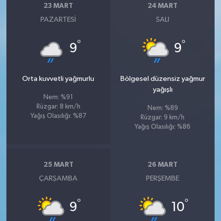
23 MART
24 MART
PAZARTESI
SALI
°
°
9
9
Orta kuvvetli yağmurlu
Bölgesel düzensiz yağmur
yağışlı
Nem: %91
Rüzgar: 8 km/h
Nem: %89
Yağış Olasılığı: %87
Rüzgar: 9 km/h
Yağış Olasılığı: %86
25 MART
26 MART
ÇARŞAMBA
PERŞEMBE
°
°
9
10