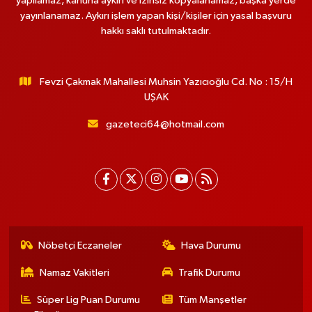
yapılamaz, kanuna aykırı ve izinsiz kopyalanamaz, başka yerde
yayınlanamaz. Aykırı işlem yapan kişi/kişiler için yasal başvuru
hakkı saklı tutulmaktadır.
Fevzi Çakmak Mahallesi Muhsin Yazıcıoğlu Cd. No : 15/H
UŞAK
gazeteci64@hotmail.com
Nöbetçi Eczaneler
Hava Durumu
Namaz Vakitleri
Trafik Durumu
Süper Lig Puan Durumu
Tüm Manşetler