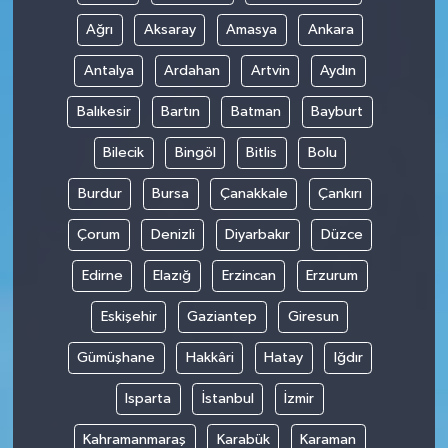
Ağrı
Aksaray
Amasya
Ankara
Antalya
Ardahan
Artvin
Aydın
Balıkesir
Bartın
Batman
Bayburt
Bilecik
Bingöl
Bitlis
Bolu
Burdur
Bursa
Çanakkale
Çankırı
Çorum
Denizli
Diyarbakır
Düzce
Edirne
Elazığ
Erzincan
Erzurum
Eskişehir
Gaziantep
Giresun
Gümüşhane
Hakkâri
Hatay
Iğdır
Isparta
İstanbul
İzmir
Kahramanmaraş
Karabük
Karaman