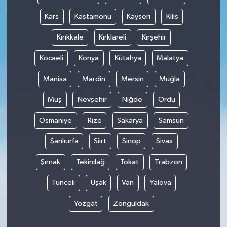
Kars
Kastamonu
Kayseri
Kilis
Kırıkkale
Kırklareli
Kırşehir
Kocaeli
Konya
Kütahya
Malatya
Manisa
Mardin
Mersin
Muğla
Muş
Nevşehir
Niğde
Ordu
Osmaniye
Rize
Sakarya
Samsun
Şanlıurfa
Siirt
Sinop
Sivas
Şırnak
Tekirdağ
Tokat
Trabzon
Tunceli
Uşak
Van
Yalova
Yozgat
Zonguldak