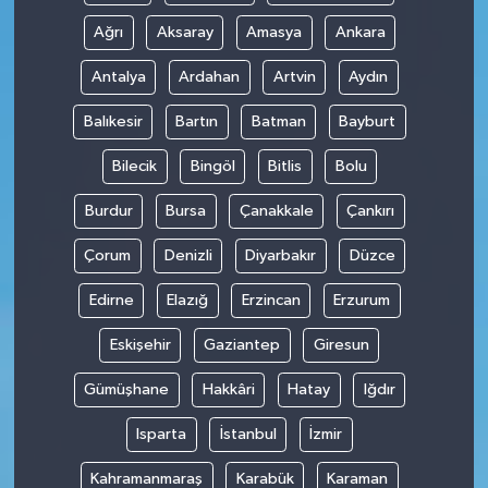
Ağrı
Aksaray
Amasya
Ankara
Antalya
Ardahan
Artvin
Aydın
Balıkesir
Bartın
Batman
Bayburt
Bilecik
Bingöl
Bitlis
Bolu
Burdur
Bursa
Çanakkale
Çankırı
Çorum
Denizli
Diyarbakır
Düzce
Edirne
Elazığ
Erzincan
Erzurum
Eskişehir
Gaziantep
Giresun
Gümüşhane
Hakkâri
Hatay
Iğdır
Isparta
İstanbul
İzmir
Kahramanmaraş
Karabük
Karaman