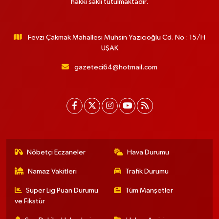
hakkı saklı tutulmaktadır.
Fevzi Çakmak Mahallesi Muhsin Yazıcıoğlu Cd. No : 15/H
UŞAK
gazeteci64@hotmail.com
Nöbetçi Eczaneler
Hava Durumu
Namaz Vakitleri
Trafik Durumu
Süper Lig Puan Durumu
Tüm Manşetler
ve Fikstür