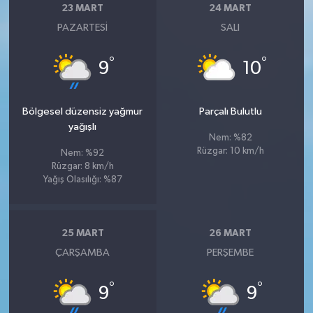
23 MART
24 MART
PAZARTESI
SALI
°
°
9
10
Bölgesel düzensiz yağmur
Parçalı Bulutlu
yağışlı
Nem: %82
Rüzgar: 10 km/h
Nem: %92
Rüzgar: 8 km/h
Yağış Olasılığı: %87
25 MART
26 MART
ÇARŞAMBA
PERŞEMBE
°
°
9
9