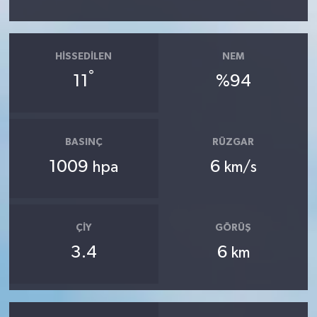
HISSEDILEN
NEM
°
11
%94
BASINÇ
RÜZGAR
1009
6
hpa
km/s
ÇIY
GÖRÜŞ
3.4
6
km