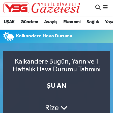
Nöbetçi Eczaneler
UŞAK
Gündem
Asayiş
Ekonomi
Sağlık
Yaş
Hava Durumu
Kalkandere Hava Durumu
Namaz Vakitleri
Trafik Durumu
Kalkandere Bugün, Yarın ve 1
Haftalık Hava Durumu Tahmini
Süper Lig Puan Durumu ve Fikstür
Tüm Manşetler
ŞU AN
Son Dakika Haberleri
Rize
Haber Arşivi