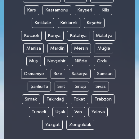
Kars
Kastamonu
Kayseri
Kilis
Kırıkkale
Kırklareli
Kırşehir
Kocaeli
Konya
Kütahya
Malatya
Manisa
Mardin
Mersin
Muğla
Muş
Nevşehir
Niğde
Ordu
Osmaniye
Rize
Sakarya
Samsun
Şanlıurfa
Siirt
Sinop
Sivas
Şırnak
Tekirdağ
Tokat
Trabzon
Tunceli
Uşak
Van
Yalova
Yozgat
Zonguldak