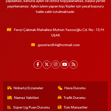
yapılamaz, kanuna aykırı ve izinsiz kopyalanamaz, başka yerde
yayınlanamaz. Aykırı işlem yapan kişi/kişiler için yasal başvuru
hakkı saklı tutulmaktadır.
Fevzi Çakmak Mahallesi Muhsin Yazıcıoğlu Cd. No : 15/H
UŞAK
gazeteci64@hotmail.com
Nöbetçi Eczaneler
Hava Durumu
Namaz Vakitleri
Trafik Durumu
Süper Lig Puan Durumu
Tüm Manşetler