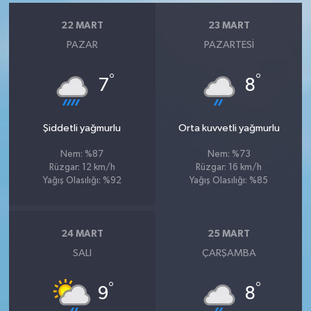
22 MART
23 MART
PAZAR
PAZARTESI
°
°
7
8
Şiddetli yağmurlu
Orta kuvvetli yağmurlu
Nem: %87
Nem: %73
Rüzgar: 12 km/h
Rüzgar: 16 km/h
Yağış Olasılığı: %92
Yağış Olasılığı: %85
24 MART
25 MART
SALI
ÇARŞAMBA
°
°
9
8