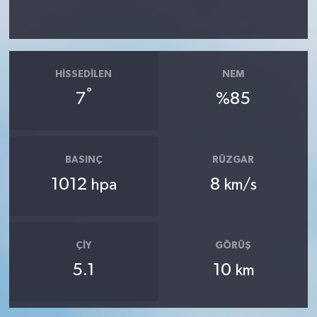
HISSEDILEN
NEM
°
7
%85
BASINÇ
RÜZGAR
1012
8
hpa
km/s
ÇIY
GÖRÜŞ
5.1
10
km