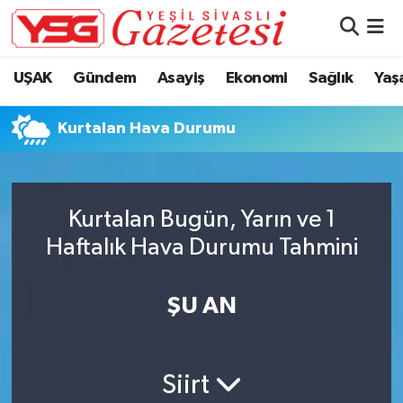
Nöbetçi Eczaneler
UŞAK
Gündem
Asayiş
Ekonomi
Sağlık
Yaş
Hava Durumu
Kurtalan Hava Durumu
Namaz Vakitleri
Trafik Durumu
Kurtalan Bugün, Yarın ve 1
Haftalık Hava Durumu Tahmini
Süper Lig Puan Durumu ve Fikstür
Tüm Manşetler
ŞU AN
Son Dakika Haberleri
Siirt
Haber Arşivi