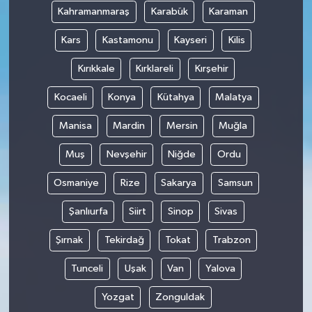
Kahramanmaraş
Karabük
Karaman
Kars
Kastamonu
Kayseri
Kilis
Kırıkkale
Kırklareli
Kırşehir
Kocaeli
Konya
Kütahya
Malatya
Manisa
Mardin
Mersin
Muğla
Muş
Nevşehir
Niğde
Ordu
Osmaniye
Rize
Sakarya
Samsun
Şanlıurfa
Siirt
Sinop
Sivas
Şırnak
Tekirdağ
Tokat
Trabzon
Tunceli
Uşak
Van
Yalova
Yozgat
Zonguldak