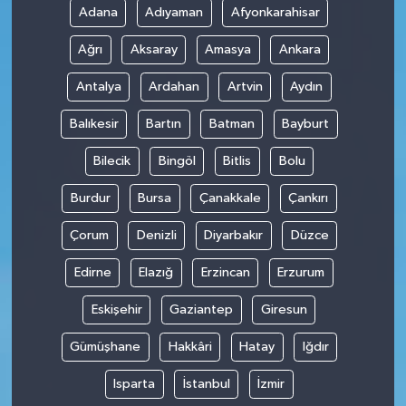
Adana
Adıyaman
Afyonkarahisar
Ağrı
Aksaray
Amasya
Ankara
Antalya
Ardahan
Artvin
Aydın
Balıkesir
Bartın
Batman
Bayburt
Bilecik
Bingöl
Bitlis
Bolu
Burdur
Bursa
Çanakkale
Çankırı
Çorum
Denizli
Diyarbakır
Düzce
Edirne
Elazığ
Erzincan
Erzurum
Eskişehir
Gaziantep
Giresun
Gümüşhane
Hakkâri
Hatay
Iğdır
Isparta
İstanbul
İzmir