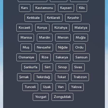
Kars
Kastamonu
Kayseri
Kilis
Kırıkkale
Kırklareli
Kırşehir
Kocaeli
Konya
Kütahya
Malatya
Manisa
Mardin
Mersin
Muğla
Muş
Nevşehir
Niğde
Ordu
Osmaniye
Rize
Sakarya
Samsun
Şanlıurfa
Siirt
Sinop
Sivas
Şırnak
Tekirdağ
Tokat
Trabzon
Tunceli
Uşak
Van
Yalova
Yozgat
Zonguldak