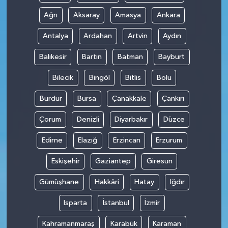
Ağrı
Aksaray
Amasya
Ankara
Antalya
Ardahan
Artvin
Aydın
Balıkesir
Bartın
Batman
Bayburt
Bilecik
Bingöl
Bitlis
Bolu
Burdur
Bursa
Çanakkale
Çankırı
Çorum
Denizli
Diyarbakır
Düzce
Edirne
Elazığ
Erzincan
Erzurum
Eskişehir
Gaziantep
Giresun
Gümüşhane
Hakkâri
Hatay
Iğdır
Isparta
İstanbul
İzmir
Kahramanmaraş
Karabük
Karaman