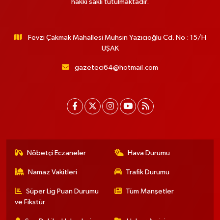
hakkı saklı tutulmaktadır.
Fevzi Çakmak Mahallesi Muhsin Yazıcıoğlu Cd. No : 15/H
UŞAK
gazeteci64@hotmail.com
Nöbetçi Eczaneler
Hava Durumu
Namaz Vakitleri
Trafik Durumu
Süper Lig Puan Durumu
Tüm Manşetler
ve Fikstür