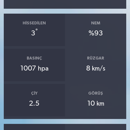
HISSEDILEN
NEM
°
3
%93
BASINÇ
RÜZGAR
1007
8
hpa
km/s
ÇIY
GÖRÜŞ
2.5
10
km