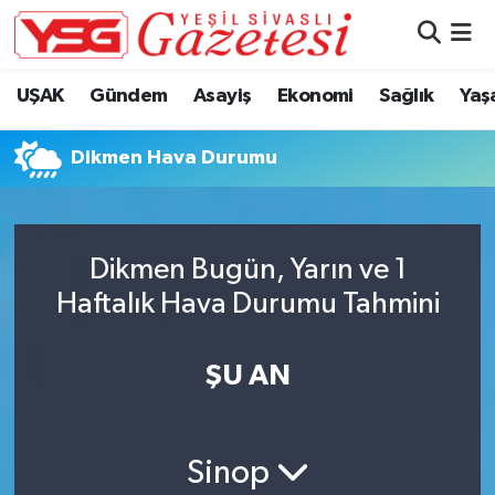
Nöbetçi Eczaneler
UŞAK
Gündem
Asayiş
Ekonomi
Sağlık
Yaş
Hava Durumu
Dikmen Hava Durumu
Namaz Vakitleri
Trafik Durumu
Dikmen Bugün, Yarın ve 1
Haftalık Hava Durumu Tahmini
Süper Lig Puan Durumu ve Fikstür
Tüm Manşetler
ŞU AN
Son Dakika Haberleri
Sinop
Haber Arşivi