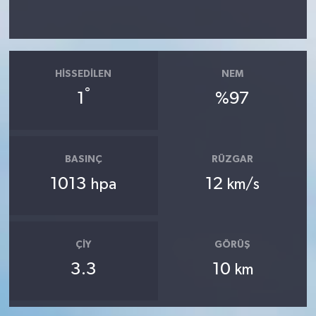
HISSEDILEN
NEM
°
1
%97
BASINÇ
RÜZGAR
1013
12
hpa
km/s
ÇIY
GÖRÜŞ
3.3
10
km