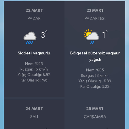
22 MART
23 MART
PAZAR
PAZARTESI
°
°
3
1
Şiddetli yağmurlu
Bölgesel düzensiz yağmur
yağışlı
Nem: %95
Rüzgar: 16 km/h
Nem: %85
Yağış Olasılığı: %92
Rüzgar: 13 km/h
Kar Olasılığı: %6
Yağış Olasılığı: %89
Kar Olasılığı: %22
24 MART
25 MART
SALI
ÇARŞAMBA