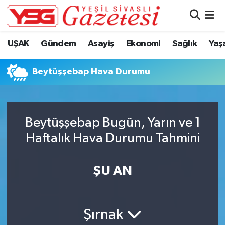
Nöbetçi Eczaneler
UŞAK
Gündem
Asayiş
Ekonomi
Sağlık
Yaş
Hava Durumu
Beytüşşebap Hava Durumu
Namaz Vakitleri
Trafik Durumu
Beytüşşebap Bugün, Yarın ve 1
Haftalık Hava Durumu Tahmini
Süper Lig Puan Durumu ve Fikstür
Tüm Manşetler
ŞU AN
Son Dakika Haberleri
Şırnak
Haber Arşivi