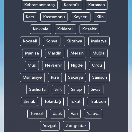
Kahramanmaraş
Karabük
Karaman
Kars
Kastamonu
Kayseri
Kilis
Kırıkkale
Kırklareli
Kırşehir
Kocaeli
Konya
Kütahya
Malatya
Manisa
Mardin
Mersin
Muğla
Muş
Nevşehir
Niğde
Ordu
Osmaniye
Rize
Sakarya
Samsun
Şanlıurfa
Siirt
Sinop
Sivas
Şırnak
Tekirdağ
Tokat
Trabzon
Tunceli
Uşak
Van
Yalova
Yozgat
Zonguldak