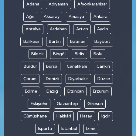
Adana
Adıyaman
Afyonkarahisar
Ağrı
Aksaray
Amasya
Ankara
Antalya
Ardahan
Artvin
Aydın
Balıkesir
Bartın
Batman
Bayburt
Bilecik
Bingöl
Bitlis
Bolu
Burdur
Bursa
Çanakkale
Çankırı
Çorum
Denizli
Diyarbakır
Düzce
Edirne
Elazığ
Erzincan
Erzurum
Eskişehir
Gaziantep
Giresun
Gümüşhane
Hakkâri
Hatay
Iğdır
Isparta
İstanbul
İzmir