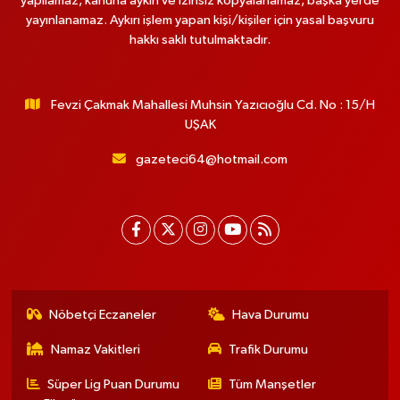
yapılamaz, kanuna aykırı ve izinsiz kopyalanamaz, başka yerde
yayınlanamaz. Aykırı işlem yapan kişi/kişiler için yasal başvuru
hakkı saklı tutulmaktadır.
Fevzi Çakmak Mahallesi Muhsin Yazıcıoğlu Cd. No : 15/H
UŞAK
gazeteci64@hotmail.com
Nöbetçi Eczaneler
Hava Durumu
Namaz Vakitleri
Trafik Durumu
Süper Lig Puan Durumu
Tüm Manşetler