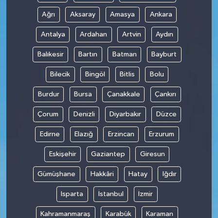
Ağrı
Aksaray
Amasya
Ankara
Antalya
Ardahan
Artvin
Aydın
Balıkesir
Bartın
Batman
Bayburt
Bilecik
Bingöl
Bitlis
Bolu
Burdur
Bursa
Çanakkale
Çankırı
Çorum
Denizli
Diyarbakır
Düzce
Edirne
Elazığ
Erzincan
Erzurum
Eskişehir
Gaziantep
Giresun
Gümüşhane
Hakkâri
Hatay
Iğdır
Isparta
İstanbul
İzmir
Kahramanmaraş
Karabük
Karaman