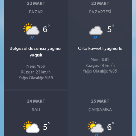
22 MART
23 MART
PAZAR
PAZARTESI
°
°
6
5
Bölgesel düzensiz yağmur
Orta kuvvetli yağmurlu
yağışlı
Nem: %82
Rüzgar: 14 km/h
Nem: %69
Yağış Olasılığı: %85
Rüzgar: 23 km/h
Yağış Olasılığı: %89
24 MART
25 MART
SALI
ÇARŞAMBA
°
°
5
6