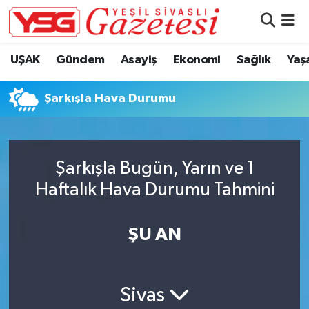
Nöbetçi Eczaneler
UŞAK
Gündem
Asayiş
Ekonomi
Sağlık
Yaş
Hava Durumu
Şarkışla Hava Durumu
Namaz Vakitleri
Trafik Durumu
Şarkışla Bugün, Yarın ve 1
Haftalık Hava Durumu Tahmini
Süper Lig Puan Durumu ve Fikstür
Tüm Manşetler
ŞU AN
Son Dakika Haberleri
Sivas
Haber Arşivi