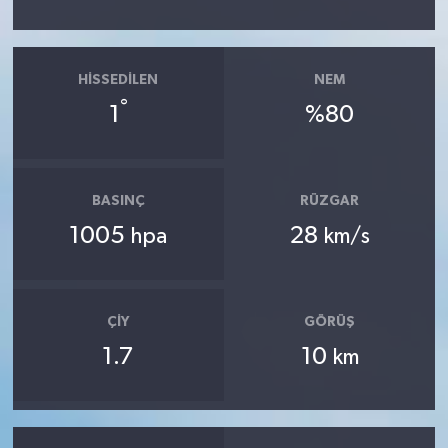
HISSEDILEN
NEM
°
1
%80
BASINÇ
RÜZGAR
1005
28
hpa
km/s
ÇIY
GÖRÜŞ
1.7
10
km