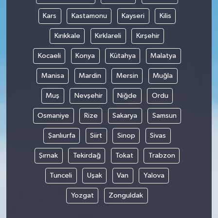
Kars
Kastamonu
Kayseri
Kilis
Kırıkkale
Kırklareli
Kırşehir
Kocaeli
Konya
Kütahya
Malatya
Manisa
Mardin
Mersin
Muğla
Muş
Nevşehir
Niğde
Ordu
Osmaniye
Rize
Sakarya
Samsun
Şanlıurfa
Siirt
Sinop
Sivas
Şırnak
Tekirdağ
Tokat
Trabzon
Tunceli
Uşak
Van
Yalova
Yozgat
Zonguldak