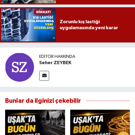
Zorunlu kış lastiği
uygulamasında yeni karar
EDITÖR HAKKINDA
Seher ZEYBEK
Bunlar da ilginizi çekebilir