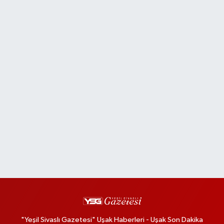
"Yeşil Sivaslı Gazetesi" Uşak Haberleri - Uşak Son Dakika