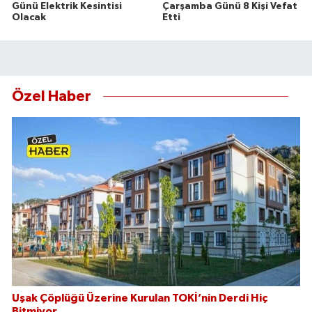
Günü Elektrik Kesintisi
Çarşamba Günü 8 Kişi Vefat
Olacak
Etti
Özel Haber
Uşak Çöplüğü Üzerine Kurulan TOKİ’nin Derdi Hiç
Bitmiyor