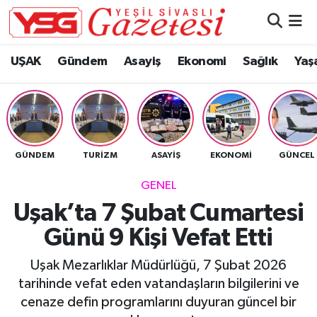
Nöbetçi Eczaneler
UŞAK
Gündem
Asayiş
Ekonomi
Sağlık
Yaş
Hava Durumu
Namaz Vakitleri
GÜNDEM
TURIZM
ASAYIŞ
EKONOMI
GÜNCEL
Trafik Durumu
GENEL
Süper Lig Puan Durumu ve Fikstür
Uşak’ta 7 Şubat Cumartesi
Günü 9 Kişi Vefat Etti
Tüm Manşetler
Uşak Mezarlıklar Müdürlüğü, 7 Şubat 2026
Son Dakika Haberleri
tarihinde vefat eden vatandaşların bilgilerini ve
cenaze defin programlarını duyuran güncel bir
Haber Arşivi