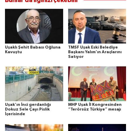
Bunlar da ilginizi çekebilir
Uşaklı Şehit Babası Oğluna
TMSF Uşak Eski Belediye
Kavuştu
Başkanı Yalım’ın Araçlarını
Satıyor
Uşak’ın İnci gerdanlığı
MHP Uşak İl Kongresinden
Dokuz Sele Çayı Pislik
“Terörsüz Türkiye” mesajı
İçerisinde