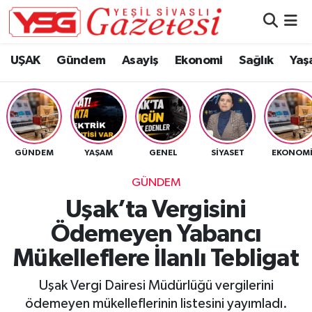
Nöbetçi Eczaneler
UŞAK
Gündem
Asayiş
Ekonomi
Sağlık
Yaş
Hava Durumu
Namaz Vakitleri
GÜNDEM
YAŞAM
GENEL
SIYASET
EKONOM
Trafik Durumu
GÜNDEM
Süper Lig Puan Durumu ve Fikstür
Uşak’ta Vergisini
Ödemeyen Yabancı
Tüm Manşetler
Mükelleflere İlanlı Tebligat
Son Dakika Haberleri
Uşak Vergi Dairesi Müdürlüğü vergilerini
Haber Arşivi
ödemeyen mükelleflerinin listesini yayımladı.