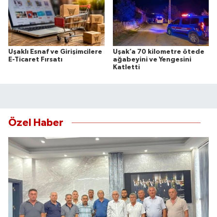
Uşaklı Esnaf ve Girişimcilere
Uşak’a 70 kilometre ötede
E-Ticaret Fırsatı
ağabeyini ve Yengesini
Katletti
Özel Haber