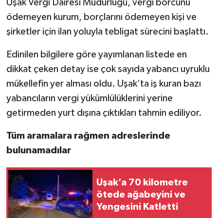
Uşak Vergi Dairesi Müdürlüğü, vergi borcunu
ödemeyen kurum, borçlarını ödemeyen kişi ve
şirketler için ilan yoluyla tebligat sürecini başlattı.
Edinilen bilgilere göre yayımlanan listede en
dikkat çeken detay ise çok sayıda yabancı uyruklu
mükellefin yer alması oldu. Uşak’ta iş kuran bazı
yabancıların vergi yükümlülüklerini yerine
getirmeden yurt dışına çıktıkları tahmin ediliyor.
Tüm aramalara rağmen adreslerinde
bulunamadılar
Uşak’a 70 kilometre
ötede ağabeyini ve
Yengesini Katletti