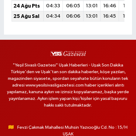
24 Ağu Pts
04:33
06:05
13:01
16:46
19:47
25 Ağu Sal
04:34
06:06
13:01
16:45
19:4
"Yeşil Sivaslı Gazetesi" Uşak Haberleri - Uşak Son Dakika
Türkiye'den ve Uşak'tan son dakika haberler, köşe yazıları,
magazinden siyasete, spordan seyahate bütün konuların tek
adresi www.yesilsivasligazetesi.com haber içerikleri alıntı
yapılamaz, kanuna aykırı ve izinsiz kopyalanamaz, başka yerde
yayınlanamaz. Aykırı işlem yapan kişi/kişiler için yasal başvuru
hakkı saklı tutulmaktadır.
Fevzi Çakmak Mahallesi Muhsin Yazıcıoğlu Cd. No : 15/H
UŞAK