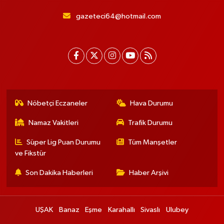
gazeteci64@hotmail.com
Nöbetçi Eczaneler
Hava Durumu
Namaz Vakitleri
Trafik Durumu
Süper Lig Puan Durumu
Tüm Manşetler
ve Fikstür
Son Dakika Haberleri
Haber Arşivi
UŞAK
Banaz
Eşme
Karahallı
Sivaslı
Ulubey