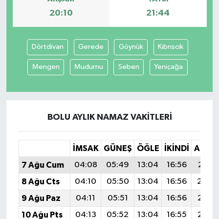
20:10
21:44
Dörtdivan
Gerede
Göynük
Kıbrıscık
Mengen
Mudurnu
Seben
Yeniçağa
BOLU AYLIK NAMAZ VAKITLERI
İMSAK
GÜNEŞ
ÖĞLE
İKINDI
AKŞA
7 Ağu Cum
04:08
05:49
13:04
16:56
20:1
8 Ağu Cts
04:10
05:50
13:04
16:56
20:0
9 Ağu Paz
04:11
05:51
13:04
16:56
20:0
10 Ağu Pts
04:13
05:52
13:04
16:55
20:0