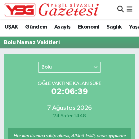
Nöbetçi Eczaneler
UŞAK
Gündem
Asayiş
Ekonomi
Sağlık
Yaş
Hava Durumu
Bolu Namaz Vakitleri
Namaz Vakitleri
Bolu
Trafik Durumu
ÖĞLE VAKTİNE KALAN SÜRE
Süper Lig Puan Durumu ve Fikstür
02:06:38
Tüm Manşetler
7 Ağustos 2026
24 Safer 1448
Son Dakika Haberleri
Haber Arşivi
Her kim lisanına sahip olursa, Allâhü Teâlâ, onun ayıplarını