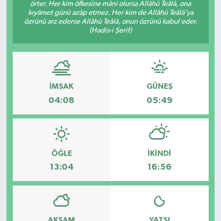
örter. Her kim öfkesine mâni olursa Allâhü Teâlâ, ona
kıyâmet günü azâp etmez. Her kim de Allâhü Teâlâ’ya
özrünü arz ederse Allâhü Teâlâ, onun özrünü kabul eder.
(Hadis-i Şerif)
İMSAK
GÜNEŞ
04:08
05:49
ÖĞLE
İKINDI
13:04
16:56
AKŞAM
YATSI