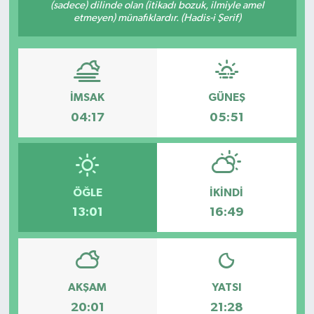
(sadece) dilinde olan (itikadı bozuk, ilmiyle amel
etmeyen) münafıklardır. (Hadis-i Şerif)
İMSAK
GÜNEŞ
04:17
05:51
ÖĞLE
İKINDI
13:01
16:49
AKŞAM
YATSI
20:01
21:28