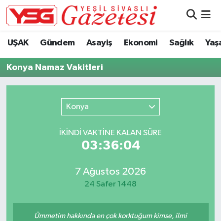
Nöbetçi Eczaneler
UŞAK
Gündem
Asayiş
Ekonomi
Sağlık
Yaş
Hava Durumu
Konya Namaz Vakitleri
Namaz Vakitleri
Konya
Trafik Durumu
İKINDI VAKTİNE KALAN SÜRE
Süper Lig Puan Durumu ve Fikstür
03:36:04
Tüm Manşetler
7 Ağustos 2026
24 Safer 1448
Son Dakika Haberleri
Haber Arşivi
Ümmetim hakkında en çok korktuğum kimse, ilmi