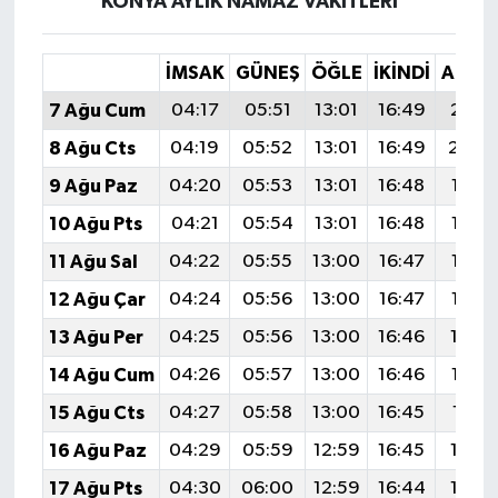
KONYA AYLIK NAMAZ VAKITLERI
İMSAK
GÜNEŞ
ÖĞLE
İKINDI
AKŞA
7 Ağu Cum
04:17
05:51
13:01
16:49
20:0
8 Ağu Cts
04:19
05:52
13:01
16:49
20:0
9 Ağu Paz
04:20
05:53
13:01
16:48
19:58
10 Ağu Pts
04:21
05:54
13:01
16:48
19:57
11 Ağu Sal
04:22
05:55
13:00
16:47
19:56
12 Ağu Çar
04:24
05:56
13:00
16:47
19:55
13 Ağu Per
04:25
05:56
13:00
16:46
19:5
14 Ağu Cum
04:26
05:57
13:00
16:46
19:52
15 Ağu Cts
04:27
05:58
13:00
16:45
19:51
16 Ağu Paz
04:29
05:59
12:59
16:45
19:5
17 Ağu Pts
04:30
06:00
12:59
16:44
19:4