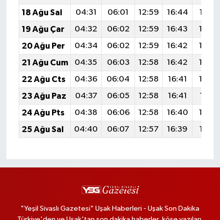
18 Ağu Sal
04:31
06:01
12:59
16:44
19:47
19 Ağu Çar
04:32
06:02
12:59
16:43
19:4
20 Ağu Per
04:34
06:02
12:59
16:42
19:4
21 Ağu Cum
04:35
06:03
12:58
16:42
19:4
22 Ağu Cts
04:36
06:04
12:58
16:41
19:4
23 Ağu Paz
04:37
06:05
12:58
16:41
19:41
24 Ağu Pts
04:38
06:06
12:58
16:40
19:3
25 Ağu Sal
04:40
06:07
12:57
16:39
19:38
"Yeşil Sivaslı Gazetesi" Uşak Haberleri - Uşak Son Dakika
Türkiye'den ve Uşak'tan son dakika haberler, köşe yazıları,