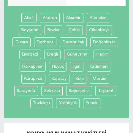
Ahırlı
Akören
Akşehir
Altınekin
Beyşehir
Bozkır
Çeltik
Cihanbeyli
Çumra
Derbent
Derebucak
Doğanhisar
Emirgazi
Ereğli
Güneysınır
Hadim
Halkapınar
Hüyük
Ilgın
Kadınhanı
Karapınar
Karatay
Kulu
Meram
Sarayönü
Selçuklu
Seydişehir
Taşkent
Tuzlukçu
Yalıhüyük
Yunak