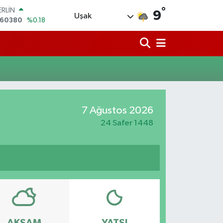
°
ERLİN
9
Uşak
,60380
%0.18
ALTIN
62,09000
%0.19
ST100
.598,00
%0
TCOIN
.591,74
%-1.82
LAR
,43620
%0.02
7 Ağustos 2026
RO
,38690
%0.19
24 Safer 1448