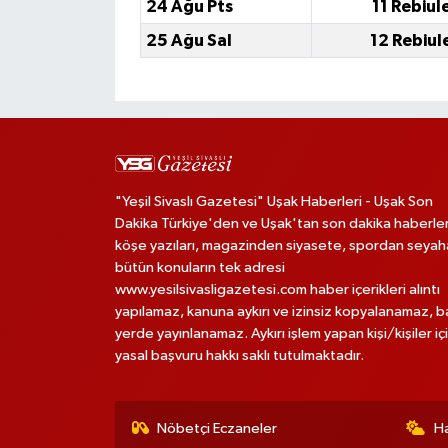
24 Ağu Pts
11 Rebiul
25 Ağu Sal
12 Rebiul
"Yeşil Sivaslı Gazetesi" Uşak Haberleri - Uşak Son
Dakika Türkiye'den ve Uşak'tan son dakika haberler
köşe yazıları, magazinden siyasete, spordan seya
bütün konuların tek adresi
www.yesilsivasligazetesi.com haber içerikleri alıntı
yapılamaz, kanuna aykırı ve izinsiz kopyalanamaz, 
yerde yayınlanamaz. Aykırı işlem yapan kişi/kişiler iç
yasal başvuru hakkı saklı tutulmaktadır.
Nöbetçi Eczaneler
H