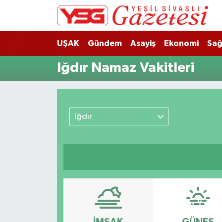
Nöbetçi Eczaneler
UŞAK
Gündem
Asayiş
Ekonomi
Sağ
Hava Durumu
Iğdır Namaz Vakitleri
Namaz Vakitleri
Trafik Durumu
Iğdır
Süper Lig Puan Durumu ve Fikstür
Tüm Manşetler
Son Dakika Haberleri
Haber Arşivi