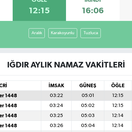
ÖĞLE
İKINDI
12:15
16:06
Aralık
Karakoyunlu
Tuzluca
IĞDIR AYLIK NAMAZ VAKITLERI
CRİ
İMSAK
GÜNEŞ
ÖĞLE
er 1448
03:22
05:01
12:15
er 1448
03:24
05:02
12:15
er 1448
03:25
05:03
12:14
er 1448
03:26
05:04
12:14