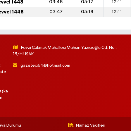
evvel 1448
03:46
05:17
12:11
evvel 1448
03:47
05:18
12:11
Fevzi Çakmak Mahallesi Muhsin Yazıcıoğlu Cd. No :
15/H UŞAK
,
gazeteci64@hotmail.com
hate
başka
in
ava Durumu
Namaz Vakitleri