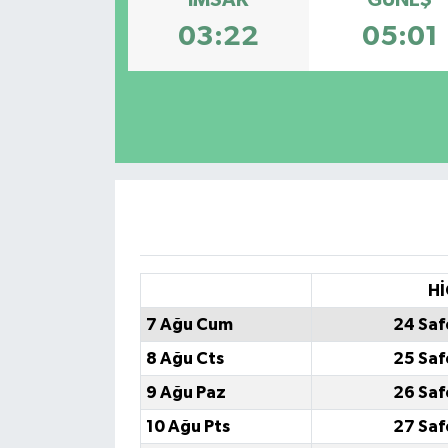
İMSAK
GÜNEŞ
03:22
05:01
Hİ
7 Ağu Cum
24 Saf
8 Ağu Cts
25 Saf
9 Ağu Paz
26 Saf
10 Ağu Pts
27 Saf