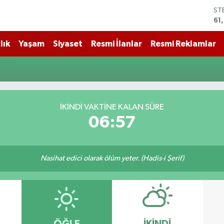
ST
61
G.
68
lık
Yaşam
Siyaset
Resmi İlanlar
Resmi Reklamlar
Bİ
14
BI
79
DO
45
İKINDI VAKTİNE KALAN SÜRE
EU
06:57
53
Nasihat edici olarak ölüm yeter. (Hadis-i Şerif)