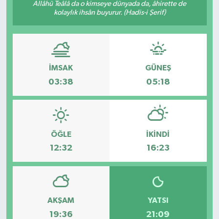
Allâhü Teâlâ da o kimseye dünyada da, âhirette de
kolaylık ihsân buyurur. (Hadis-i Şerif)
İMSAK
GÜNEŞ
03:38
05:18
ÖĞLE
İKINDI
12:32
16:23
AKŞAM
YATSI
19:36
21:09