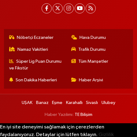
Nöbetçi Eczaneler
Hava Durumu
Namaz Vakitleri
Trafik Durumu
Süper Lig Puan Durumu
Tüm Manşetler
ve Fikstür
Son Dakika Haberleri
Haber Arşivi
UŞAK
Banaz
Eşme
Karahallı
Sivaslı
Ulubey
Haber Yazılımı:
TE Bilişim
En iyi site deneyimi sağlamak için çerezlerden
faydalanıyoruz. Detaylar için lütfen tıklayın.
Gizlilik