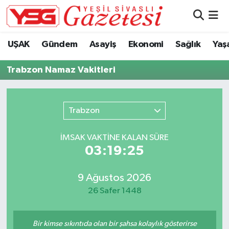
Nöbetçi Eczaneler
UŞAK
Gündem
Asayiş
Ekonomi
Sağlık
Yaş
Hava Durumu
Trabzon Namaz Vakitleri
Namaz Vakitleri
Trabzon
Trafik Durumu
İMSAK VAKTİNE KALAN SÜRE
Süper Lig Puan Durumu ve Fikstür
03:19:25
Tüm Manşetler
9 Ağustos 2026
26 Safer 1448
Son Dakika Haberleri
Haber Arşivi
Bir kimse sıkıntıda olan bir şahsa kolaylık gösterirse