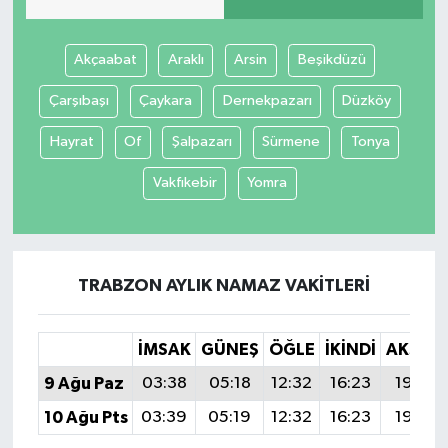
Akçaabat
Araklı
Arsin
Beşikdüzü
Çarşıbaşı
Çaykara
Dernekpazarı
Düzköy
Hayrat
Of
Şalpazarı
Sürmene
Tonya
Vakfıkebir
Yomra
TRABZON AYLIK NAMAZ VAKITLERI
İMSAK
GÜNEŞ
ÖĞLE
İKINDI
AKŞAM
9 Ağu Paz
03:38
05:18
12:32
16:23
19:36
10 Ağu Pts
03:39
05:19
12:32
16:23
19:35