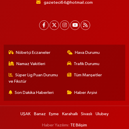
gazeteci64@hotmail.com
Nöbetçi Eczaneler
Hava Durumu
Namaz Vakitleri
Trafik Durumu
Süper Lig Puan Durumu
Tüm Manşetler
ve Fikstür
Son Dakika Haberleri
Haber Arşivi
UŞAK
Banaz
Eşme
Karahallı
Sivaslı
Ulubey
Haber Yazılımı:
TE Bilişim