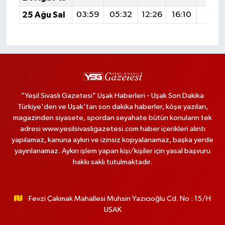
25 Ağu Sal
03:59
05:32
12:26
16:10
19:11
"Yeşil Sivaslı Gazetesi" Uşak Haberleri - Uşak Son Dakika
Türkiye'den ve Uşak'tan son dakika haberler, köşe yazıları,
magazinden siyasete, spordan seyahate bütün konuların tek
adresi www.yesilsivasligazetesi.com haber içerikleri alıntı
yapılamaz, kanuna aykırı ve izinsiz kopyalanamaz, başka yerde
yayınlanamaz. Aykırı işlem yapan kişi/kişiler için yasal başvuru
hakkı saklı tutulmaktadır.
Fevzi Çakmak Mahallesi Muhsin Yazıcıoğlu Cd. No : 15/H
UŞAK