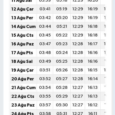
11 Ağu Sal
03:39
05:18
12:29
16:20
19:31
12 Ağu Çar
03:41
05:19
12:29
16:19
19:2
13 Ağu Per
03:42
05:20
12:29
16:19
19:28
14 Ağu Cum
03:44
05:21
12:29
16:18
19:27
15 Ağu Cts
03:45
05:22
12:29
16:18
19:25
16 Ağu Paz
03:47
05:23
12:28
16:17
19:2
17 Ağu Pts
03:48
05:24
12:28
16:16
19:23
18 Ağu Sal
03:49
05:25
12:28
16:16
19:21
19 Ağu Çar
03:51
05:26
12:28
16:15
19:2
20 Ağu Per
03:52
05:27
12:28
16:14
19:18
21 Ağu Cum
03:54
05:28
12:27
16:13
19:17
22 Ağu Cts
03:55
05:29
12:27
16:13
19:15
23 Ağu Paz
03:57
05:30
12:27
16:12
19:14
24 Ağu Pts
03:58
05:31
12:27
16:11
19:12