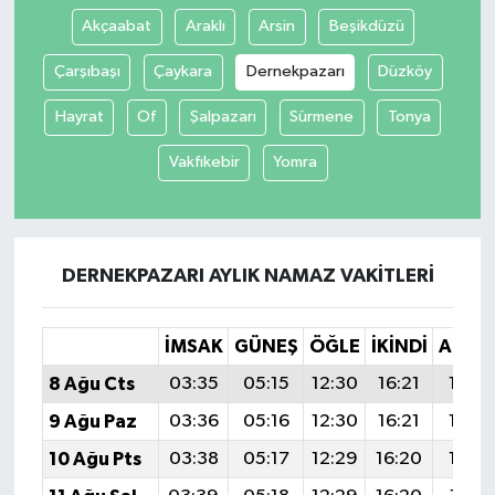
Akçaabat
Araklı
Arsin
Beşikdüzü
Çarşıbaşı
Çaykara
Dernekpazarı
Düzköy
Hayrat
Of
Şalpazarı
Sürmene
Tonya
Vakfıkebir
Yomra
DERNEKPAZARI AYLIK NAMAZ VAKITLERI
İMSAK
GÜNEŞ
ÖĞLE
İKINDI
AKŞA
8 Ağu Cts
03:35
05:15
12:30
16:21
19:35
9 Ağu Paz
03:36
05:16
12:30
16:21
19:33
10 Ağu Pts
03:38
05:17
12:29
16:20
19:32