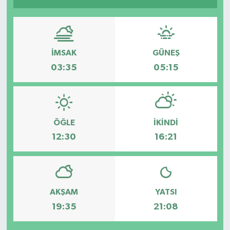
İMSAK
GÜNEŞ
03:35
05:15
ÖĞLE
İKINDI
12:30
16:21
AKŞAM
YATSI
19:35
21:08