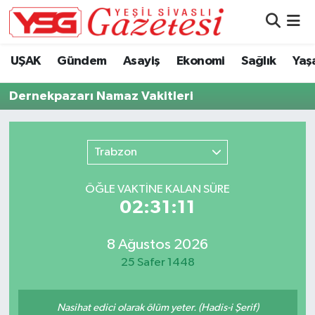
Nöbetçi Eczaneler
UŞAK
Gündem
Asayiş
Ekonomi
Sağlık
Yaş
Hava Durumu
Dernekpazarı Namaz Vakitleri
Namaz Vakitleri
Trabzon
Trafik Durumu
ÖĞLE VAKTİNE KALAN SÜRE
Süper Lig Puan Durumu ve Fikstür
02:31:11
Tüm Manşetler
8 Ağustos 2026
25 Safer 1448
Son Dakika Haberleri
Haber Arşivi
Nasihat edici olarak ölüm yeter. (Hadis-i Şerif)