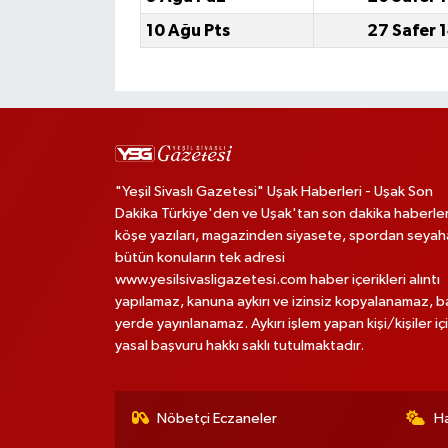
10 Ağu Pts
27 Safer 
"Yeşil Sivaslı Gazetesi" Uşak Haberleri - Uşak Son
Dakika Türkiye'den ve Uşak'tan son dakika haberler
köşe yazıları, magazinden siyasete, spordan seya
bütün konuların tek adresi
www.yesilsivasligazetesi.com haber içerikleri alıntı
yapılamaz, kanuna aykırı ve izinsiz kopyalanamaz, 
yerde yayınlanamaz. Aykırı işlem yapan kişi/kişiler iç
yasal başvuru hakkı saklı tutulmaktadır.
Nöbetçi Eczaneler
H