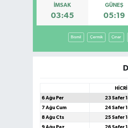
İMSAK
GÜNEŞ
03:45
05:19
Bismil
Çermik
Çınar
D
HİCRİ
6 Ağu Per
23 Safer 
7 Ağu Cum
24 Safer 
8 Ağu Cts
25 Safer 
9 Ağu Paz
26 Safer 