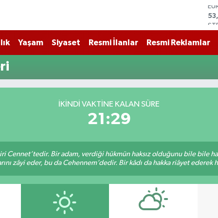
ST
61
G.
68
lık
Yaşam
Siyaset
Resmi İlanlar
Resmi Reklamlar
Bİ
14
ri
BI
79
DO
45
İKINDI VAKTİNE KALAN SÜRE
EU
21:29
53
iri Cennet’tedir. Bir adam, verdiği hükmün haksız olduğunu bile bile h
rını zâyi eder, bu da Cehennem’dedir. Bir kâdı da hakka riâyet ederek hü