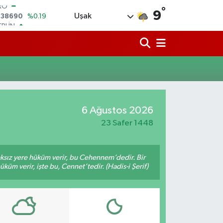
°
ERLİN
9
Uşak
,60380
%0.18
ALTIN
62,09000
%0.19
ST100
.598,00
%0
TCOIN
.591,74
%-1.82
LAR
,43620
%0.02
6 Ağustos 2026
RO
,38690
%0.19
23 Safer 1448
aksız yere hüküm verir, bu Cehennem’dedir. Bir
küm verir, işte bu, Cennet’tedir. (Hadis-i Şerif)