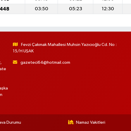
1448
03:50
05:23
12:30
Fevzi Çakmak Mahallesi Muhsin Yazıcıoğlu Cd. No :
15/H UŞAK
,
gazeteci64@hotmail.com
hate
başka
in
ava Durumu
Namaz Vakitleri