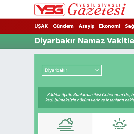
Nöbetçi Eczaneler
UŞAK
Gündem
Asayiş
Ekonomi
Sağ
Hava Durumu
Diyarbakır Namaz Vakitle
Namaz Vakitleri
Trafik Durumu
Diyarbakır
Süper Lig Puan Durumu ve Fikstür
Kâdılar üçtür. Bunlardan ikisi Cehennem’de, b
Tüm Manşetler
kâdı bilmeksizin hüküm verir ve insanların hakla
Son Dakika Haberleri
Haber Arşivi