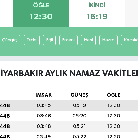
ÖĞLE
İKINDI
12:30
16:19
Çüngüş
Dicle
Eğil
Ergani
Hani
Hazro
Kocak
IYARBAKIR AYLIK NAMAZ VAKITLE
İMSAK
GÜNEŞ
ÖĞLE
1448
03:45
05:19
12:30
1448
03:46
05:20
12:30
1448
03:48
05:21
12:30
1448
03:49
05:22
12:30