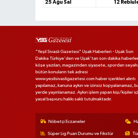
25 Ağu Sal
12 Rebiul
"Yeşil Sivaslı Gazetesi" Uşak Haberleri - Uşak Son
Dakika Türkiye'den ve Uşak'tan son dakika haberler
köşe yazıları, magazinden siyasete, spordan seya
bütün konuların tek adresi
www.yesilsivasligazetesi.com haber içerikleri alıntı
yapılamaz, kanuna aykırı ve izinsiz kopyalanamaz, 
yerde yayınlanamaz. Aykırı işlem yapan kişi/kişiler iç
yasal başvuru hakkı saklı tutulmaktadır.
Nöbetçi Eczaneler
H
Süper Lig Puan Durumu ve Fikstür
Tü