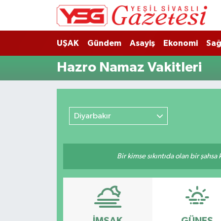
Nöbetçi Eczaneler
UŞAK
Gündem
Asayiş
Ekonomi
Sağ
Hava Durumu
Hazro Namaz Vakitleri
Namaz Vakitleri
Trafik Durumu
Diyarbakır
Süper Lig Puan Durumu ve Fikstür
Bir kimse sıkıntıda olan bir şahsa
Tüm Manşetler
Son Dakika Haberleri
Haber Arşivi