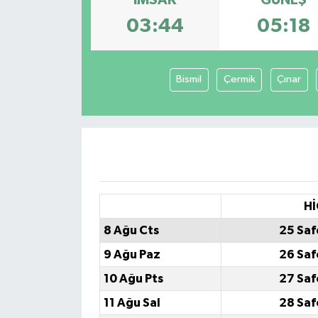
İMSAK
GÜNEŞ
03:44
05:18
Bismil
Çermik
Çınar
Hİ
8 Ağu Cts
25 Saf
9 Ağu Paz
26 Saf
10 Ağu Pts
27 Saf
11 Ağu Sal
28 Saf