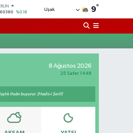
°
ERLİN
9
Uşak
,60380
%0.18
ALTIN
62,09000
%0.19
ST100
.598,00
%0
TCOIN
.591,74
%-1.82
LAR
,43620
%0.02
8 Ağustos 2026
RO
,38690
%0.19
25 Safer 1448
ylık ihsân buyurur. (Hadis-i Şerif)