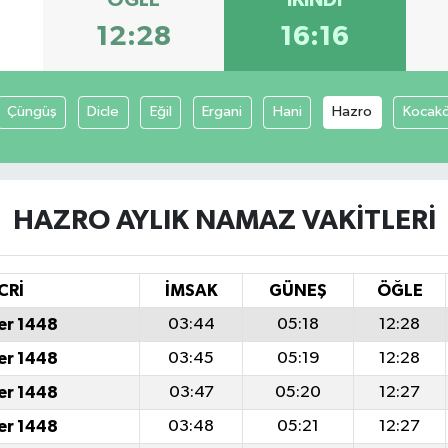
ÖĞLE
İKINDI
12:28
16:16
Çüngüş
Dicle
Eğil
Ergani
Hani
Hazro
Kocak
HAZRO AYLIK NAMAZ VAKITLERI
CRİ
İMSAK
GÜNEŞ
ÖĞLE
er 1448
03:44
05:18
12:28
er 1448
03:45
05:19
12:28
er 1448
03:47
05:20
12:27
er 1448
03:48
05:21
12:27