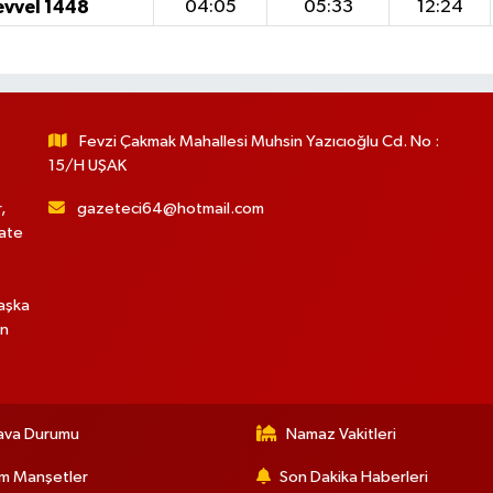
evvel 1448
04:05
05:33
12:24
Fevzi Çakmak Mahallesi Muhsin Yazıcıoğlu Cd. No :
15/H UŞAK
,
gazeteci64@hotmail.com
hate
başka
in
ava Durumu
Namaz Vakitleri
m Manşetler
Son Dakika Haberleri