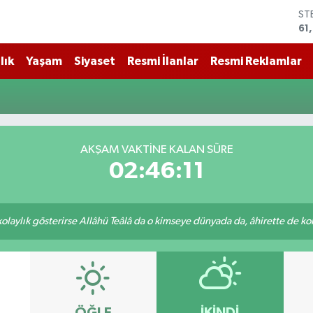
ST
61
G.
68
lık
Yaşam
Siyaset
Resmi İlanlar
Resmi Reklamlar
Bİ
14
BI
79
DO
45
AKŞAM VAKTİNE KALAN SÜRE
EU
02:46:11
53
 kolaylık gösterirse Allâhü Teâlâ da o kimseye dünyada da, âhirette de kola