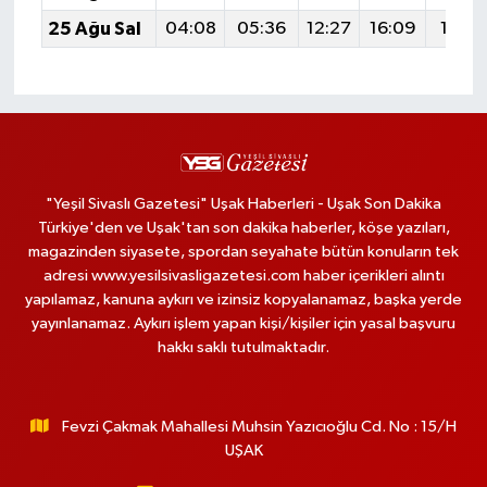
25 Ağu Sal
04:08
05:36
12:27
16:09
19:0
"Yeşil Sivaslı Gazetesi" Uşak Haberleri - Uşak Son Dakika
Türkiye'den ve Uşak'tan son dakika haberler, köşe yazıları,
magazinden siyasete, spordan seyahate bütün konuların tek
adresi www.yesilsivasligazetesi.com haber içerikleri alıntı
yapılamaz, kanuna aykırı ve izinsiz kopyalanamaz, başka yerde
yayınlanamaz. Aykırı işlem yapan kişi/kişiler için yasal başvuru
hakkı saklı tutulmaktadır.
Fevzi Çakmak Mahallesi Muhsin Yazıcıoğlu Cd. No : 15/H
UŞAK