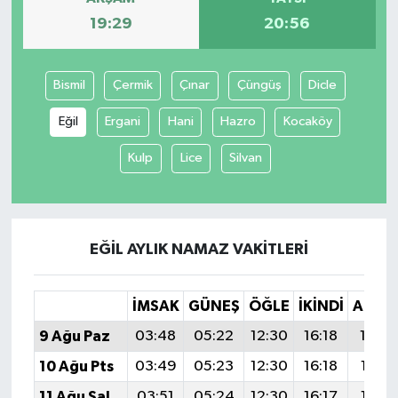
19:29
20:56
Bismil
Çermik
Çınar
Çüngüş
Dicle
Eğil
Ergani
Hani
Hazro
Kocaköy
Kulp
Lice
Silvan
EĞIL AYLIK NAMAZ VAKITLERI
İMSAK
GÜNEŞ
ÖĞLE
İKINDI
AKŞA
9 Ağu Paz
03:48
05:22
12:30
16:18
19:2
10 Ağu Pts
03:49
05:23
12:30
16:18
19:28
11 Ağu Sal
03:51
05:24
12:30
16:17
19:26