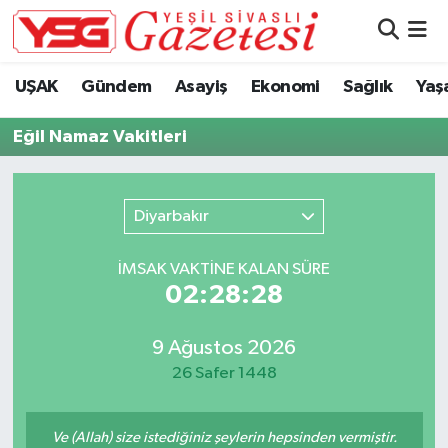
Nöbetçi Eczaneler
UŞAK
Gündem
Asayiş
Ekonomi
Sağlık
Yaş
Hava Durumu
Eğil Namaz Vakitleri
Namaz Vakitleri
Diyarbakır
Trafik Durumu
İMSAK VAKTİNE KALAN SÜRE
Süper Lig Puan Durumu ve Fikstür
02:28:27
Tüm Manşetler
9 Ağustos 2026
26 Safer 1448
Son Dakika Haberleri
Haber Arşivi
Ve (Allah) size istediğiniz şeylerin hepsinden vermiştir.