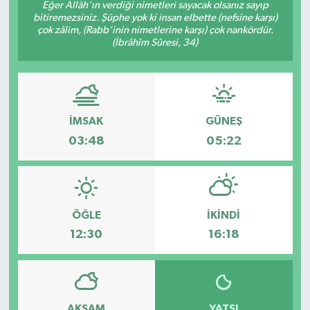
Eğer Allâh’ın verdiği nimetleri sayacak olsanız sayıp
bitiremezsiniz. Şüphe yok ki insan elbette (nefsine karşı)
çok zâlim, (Rabb’inin nimetlerine karşı) çok nankördür.
(İbrâhîm Sûresi, 34)
İMSAK
GÜNEŞ
03:48
05:22
ÖĞLE
İKINDI
12:30
16:18
AKŞAM
YATSI