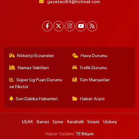
gazeteci64@hotmail.com
Nöbetçi Eczaneler
Hava Durumu
Namaz Vakitleri
Trafik Durumu
Süper Lig Puan Durumu
Tüm Manşetler
ve Fikstür
Son Dakika Haberleri
Haber Arşivi
UŞAK
Banaz
Eşme
Karahallı
Sivaslı
Ulubey
Haber Yazılımı:
TE Bilişim