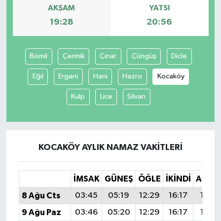
AKŞAM
YATSI
19:28
20:56
Bismil
Çermik
Çınar
Çüngüş
Dicle
Eğil
Ergani
Hani
Hazro
Kocaköy
Kulp
Lice
Silvan
KOCAKÖY AYLIK NAMAZ VAKITLERI
İMSAK
GÜNEŞ
ÖĞLE
İKINDI
AKŞA
8 Ağu Cts
03:45
05:19
12:29
16:17
19:28
9 Ağu Paz
03:46
05:20
12:29
16:17
19:27