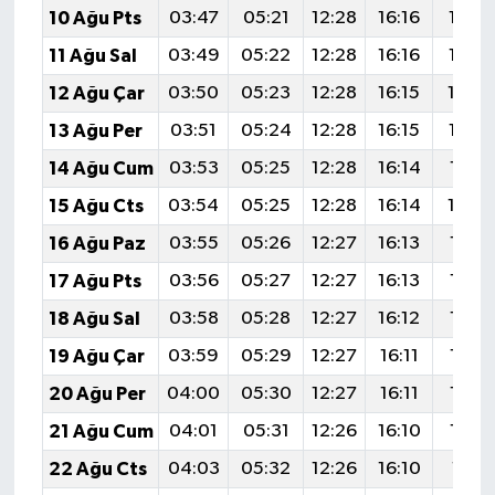
10 Ağu Pts
03:47
05:21
12:28
16:16
19:26
11 Ağu Sal
03:49
05:22
12:28
16:16
19:25
12 Ağu Çar
03:50
05:23
12:28
16:15
19:2
13 Ağu Per
03:51
05:24
12:28
16:15
19:22
14 Ağu Cum
03:53
05:25
12:28
16:14
19:21
15 Ağu Cts
03:54
05:25
12:28
16:14
19:2
16 Ağu Paz
03:55
05:26
12:27
16:13
19:19
17 Ağu Pts
03:56
05:27
12:27
16:13
19:17
18 Ağu Sal
03:58
05:28
12:27
16:12
19:16
19 Ağu Çar
03:59
05:29
12:27
16:11
19:15
20 Ağu Per
04:00
05:30
12:27
16:11
19:13
21 Ağu Cum
04:01
05:31
12:26
16:10
19:12
22 Ağu Cts
04:03
05:32
12:26
16:10
19:11