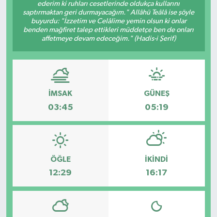
ederim ki ruhları cesetlerinde oldukça kullarını
saptırmaktan geri durmayacağım." Allâhü Teâlâ ise şöyle
buyurdu: "İzzetim ve Celâlime yemin olsun ki onlar
benden mağfiret talep ettikleri müddetçe ben de onları
affetmeye devam edeceğim." (Hadis-i Şerif)
İMSAK
GÜNEŞ
03:45
05:19
ÖĞLE
İKINDI
12:29
16:17