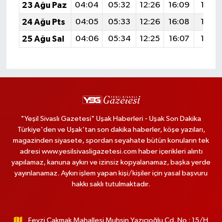
23 Ağu Paz
04:04
05:32
12:26
16:09
19:0
24 Ağu Pts
04:05
05:33
12:26
16:08
19:0
25 Ağu Sal
04:06
05:34
12:25
16:07
19:0
"Yeşil Sivaslı Gazetesi" Uşak Haberleri - Uşak Son Dakika
Türkiye'den ve Uşak'tan son dakika haberler, köşe yazıları,
magazinden siyasete, spordan seyahate bütün konuların tek
adresi www.yesilsivasligazetesi.com haber içerikleri alıntı
yapılamaz, kanuna aykırı ve izinsiz kopyalanamaz, başka yerde
yayınlanamaz. Aykırı işlem yapan kişi/kişiler için yasal başvuru
hakkı saklı tutulmaktadır.
Fevzi Çakmak Mahallesi Muhsin Yazıcıoğlu Cd. No : 15/H