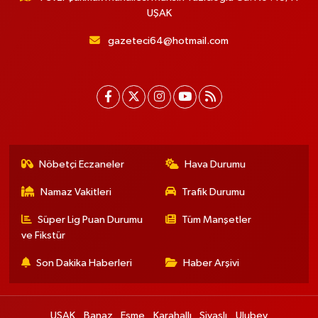
UŞAK
gazeteci64@hotmail.com
Nöbetçi Eczaneler
Hava Durumu
Namaz Vakitleri
Trafik Durumu
Süper Lig Puan Durumu
Tüm Manşetler
ve Fikstür
Son Dakika Haberleri
Haber Arşivi
UŞAK
Banaz
Eşme
Karahallı
Sivaslı
Ulubey