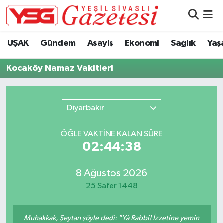
Nöbetçi Eczaneler
UŞAK
Gündem
Asayiş
Ekonomi
Sağlık
Yaş
Hava Durumu
Kocaköy Namaz Vakitleri
Namaz Vakitleri
Diyarbakır
Trafik Durumu
ÖĞLE VAKTİNE KALAN SÜRE
Süper Lig Puan Durumu ve Fikstür
02:44:37
Tüm Manşetler
8 Ağustos 2026
25 Safer 1448
Son Dakika Haberleri
Haber Arşivi
Muhakkak, Şeytan şöyle dedi: "Yâ Rabbi! İzzetine yemin