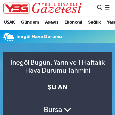
Nöbetçi Eczaneler
UŞAK
Gündem
Asayiş
Ekonomi
Sağlık
Yaş
Hava Durumu
İnegöl Hava Durumu
Namaz Vakitleri
Trafik Durumu
İnegöl Bugün, Yarın ve 1 Haftalık
Hava Durumu Tahmini
Süper Lig Puan Durumu ve Fikstür
Tüm Manşetler
ŞU AN
Son Dakika Haberleri
Bursa
Haber Arşivi