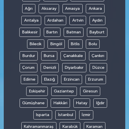
Ağrı
Aksaray
Amasya
Ankara
Antalya
Ardahan
Artvin
Aydın
Balıkesir
Bartın
Batman
Bayburt
Bilecik
Bingöl
Bitlis
Bolu
Burdur
Bursa
Çanakkale
Çankırı
Çorum
Denizli
Diyarbakır
Düzce
Edirne
Elazığ
Erzincan
Erzurum
Eskişehir
Gaziantep
Giresun
Gümüşhane
Hakkâri
Hatay
Iğdır
Isparta
İstanbul
İzmir
Kahramanmaraş
Karabük
Karaman