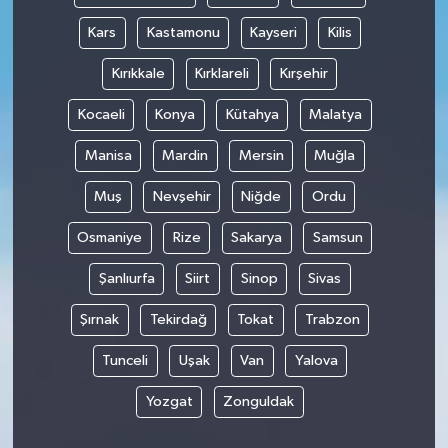
Kars
Kastamonu
Kayseri
Kilis
Kırıkkale
Kırklareli
Kırşehir
Kocaeli
Konya
Kütahya
Malatya
Manisa
Mardin
Mersin
Muğla
Muş
Nevşehir
Niğde
Ordu
Osmaniye
Rize
Sakarya
Samsun
Şanlıurfa
Siirt
Sinop
Sivas
Şırnak
Tekirdağ
Tokat
Trabzon
Tunceli
Uşak
Van
Yalova
Yozgat
Zonguldak