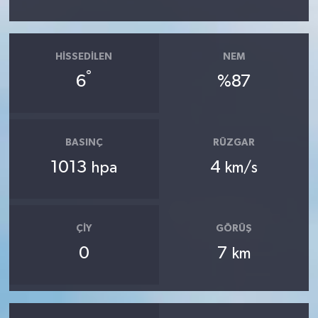
HISSEDILEN
NEM
°
6
%87
BASINÇ
RÜZGAR
1013
4
hpa
km/s
ÇIY
GÖRÜŞ
0
7
km