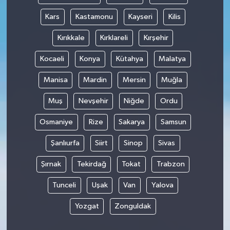
Kars
Kastamonu
Kayseri
Kilis
Kırıkkale
Kırklareli
Kırşehir
Kocaeli
Konya
Kütahya
Malatya
Manisa
Mardin
Mersin
Muğla
Muş
Nevşehir
Niğde
Ordu
Osmaniye
Rize
Sakarya
Samsun
Şanlıurfa
Siirt
Sinop
Sivas
Şırnak
Tekirdağ
Tokat
Trabzon
Tunceli
Uşak
Van
Yalova
Yozgat
Zonguldak