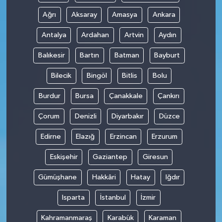
Ağrı
Aksaray
Amasya
Ankara
Antalya
Ardahan
Artvin
Aydın
Balıkesir
Bartın
Batman
Bayburt
Bilecik
Bingöl
Bitlis
Bolu
Burdur
Bursa
Çanakkale
Çankırı
Çorum
Denizli
Diyarbakır
Düzce
Edirne
Elazığ
Erzincan
Erzurum
Eskişehir
Gaziantep
Giresun
Gümüşhane
Hakkâri
Hatay
Iğdır
Isparta
İstanbul
İzmir
Kahramanmaraş
Karabük
Karaman