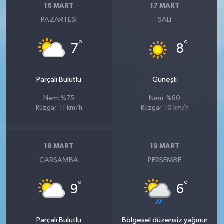
16 MART
17 MART
PAZARTESI
SALI
°
°
7
8
Parçalı Bulutlu
Güneşli
Nem: %75
Nem: %60
Rüzgar: 11 km/h
Rüzgar: 10 km/h
18 MART
19 MART
ÇARŞAMBA
PERŞEMBE
°
°
9
6
Parçalı Bulutlu
Bölgesel düzensiz yağmur