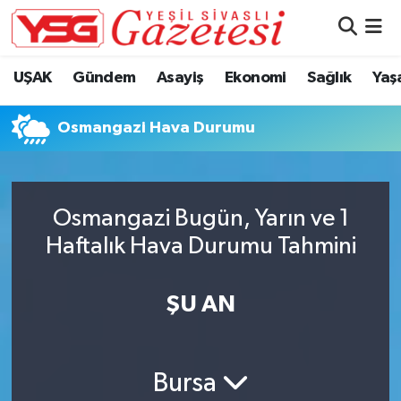
Nöbetçi Eczaneler
UŞAK
Gündem
Asayiş
Ekonomi
Sağlık
Yaş
Hava Durumu
Osmangazi Hava Durumu
Namaz Vakitleri
Trafik Durumu
Osmangazi Bugün, Yarın ve 1
Haftalık Hava Durumu Tahmini
Süper Lig Puan Durumu ve Fikstür
Tüm Manşetler
ŞU AN
Son Dakika Haberleri
Bursa
Haber Arşivi