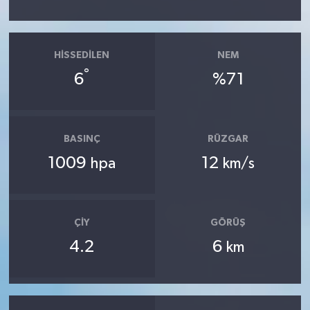
HISSEDILEN
NEM
°
6
%71
BASINÇ
RÜZGAR
1009
12
hpa
km/s
ÇIY
GÖRÜŞ
4.2
6
km