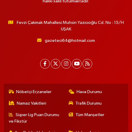
hakkı saklı tutulmaktadır.
Fevzi Çakmak Mahallesi Muhsin Yazıcıoğlu Cd. No : 15/H
UŞAK
gazeteci64@hotmail.com
Nöbetçi Eczaneler
Hava Durumu
Namaz Vakitleri
Trafik Durumu
Süper Lig Puan Durumu
Tüm Manşetler
ve Fikstür