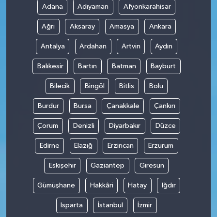
Adana
Adıyaman
Afyonkarahisar
Ağrı
Aksaray
Amasya
Ankara
Antalya
Ardahan
Artvin
Aydın
Balıkesir
Bartın
Batman
Bayburt
Bilecik
Bingöl
Bitlis
Bolu
Burdur
Bursa
Çanakkale
Çankırı
Çorum
Denizli
Diyarbakır
Düzce
Edirne
Elazığ
Erzincan
Erzurum
Eskişehir
Gaziantep
Giresun
Gümüşhane
Hakkâri
Hatay
Iğdır
Isparta
İstanbul
İzmir