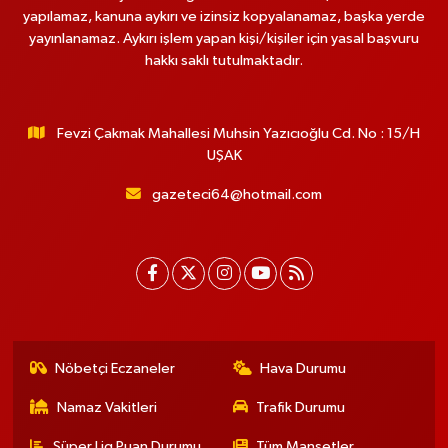
yapılamaz, kanuna aykırı ve izinsiz kopyalanamaz, başka yerde
yayınlanamaz. Aykırı işlem yapan kişi/kişiler için yasal başvuru
hakkı saklı tutulmaktadır.
Fevzi Çakmak Mahallesi Muhsin Yazıcıoğlu Cd. No : 15/H
UŞAK
gazeteci64@hotmail.com
Nöbetçi Eczaneler
Hava Durumu
Namaz Vakitleri
Trafik Durumu
Süper Lig Puan Durumu
Tüm Manşetler