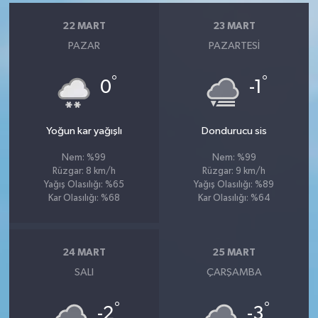
22 MART
23 MART
PAZAR
PAZARTESI
°
°
0
-1
Yoğun kar yağışlı
Dondurucu sis
Nem: %99
Nem: %99
Rüzgar: 8 km/h
Rüzgar: 9 km/h
Yağış Olasılığı: %65
Yağış Olasılığı: %89
Kar Olasılığı: %68
Kar Olasılığı: %64
24 MART
25 MART
SALI
ÇARŞAMBA
°
°
-2
-3