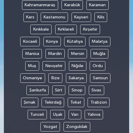
Kahramanmaraş
Karabük
Karaman
Kars
Kastamonu
Kayseri
Kilis
Kırıkkale
Kırklareli
Kırşehir
Kocaeli
Konya
Kütahya
Malatya
Manisa
Mardin
Mersin
Muğla
Muş
Nevşehir
Niğde
Ordu
Osmaniye
Rize
Sakarya
Samsun
Şanlıurfa
Siirt
Sinop
Sivas
Şırnak
Tekirdağ
Tokat
Trabzon
Tunceli
Uşak
Van
Yalova
Yozgat
Zonguldak