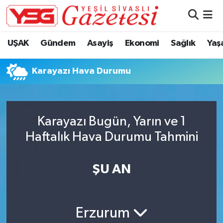
Nöbetçi Eczaneler
UŞAK
Gündem
Asayiş
Ekonomi
Sağlık
Yaş
Hava Durumu
Karayazı Hava Durumu
Namaz Vakitleri
Trafik Durumu
Karayazı Bugün, Yarın ve 1
Haftalık Hava Durumu Tahmini
Süper Lig Puan Durumu ve Fikstür
Tüm Manşetler
ŞU AN
Son Dakika Haberleri
Erzurum
Haber Arşivi