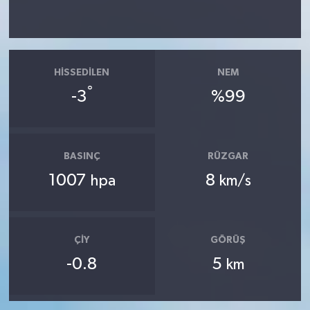
HISSEDILEN
NEM
°
-3
%99
BASINÇ
RÜZGAR
1007
8
hpa
km/s
ÇIY
GÖRÜŞ
-0.8
5
km