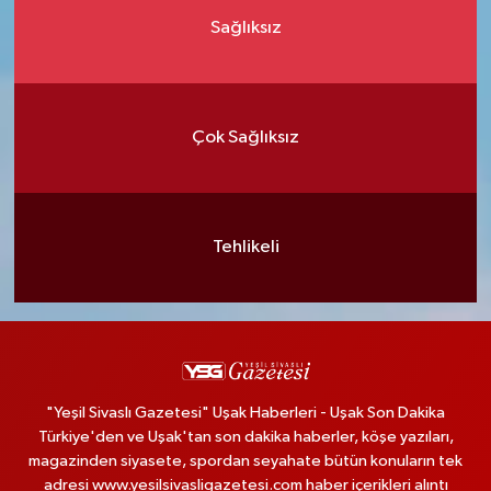
Sağlıksız
Çok Sağlıksız
Tehlikeli
"Yeşil Sivaslı Gazetesi" Uşak Haberleri - Uşak Son Dakika
Türkiye'den ve Uşak'tan son dakika haberler, köşe yazıları,
magazinden siyasete, spordan seyahate bütün konuların tek
adresi www.yesilsivasligazetesi.com haber içerikleri alıntı