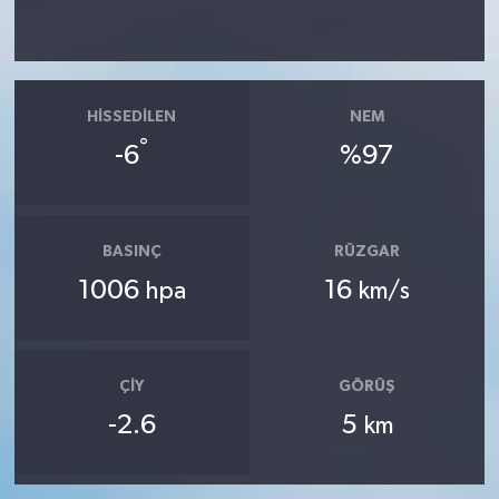
HISSEDILEN
NEM
°
-6
%97
BASINÇ
RÜZGAR
1006
16
hpa
km/s
ÇIY
GÖRÜŞ
-2.6
5
km