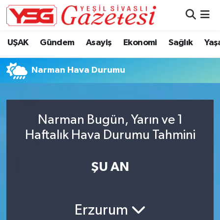
Nöbetçi Eczaneler
UŞAK
Gündem
Asayiş
Ekonomi
Sağlık
Yaş
Hava Durumu
Narman Hava Durumu
Namaz Vakitleri
Trafik Durumu
Narman Bugün, Yarın ve 1
Haftalık Hava Durumu Tahmini
Süper Lig Puan Durumu ve Fikstür
Tüm Manşetler
ŞU AN
Son Dakika Haberleri
Erzurum
Haber Arşivi