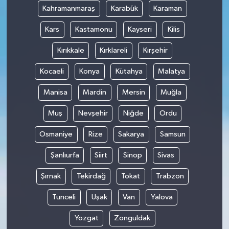
Kahramanmaraş
Karabük
Karaman
Kars
Kastamonu
Kayseri
Kilis
Kırıkkale
Kırklareli
Kırşehir
Kocaeli
Konya
Kütahya
Malatya
Manisa
Mardin
Mersin
Muğla
Muş
Nevşehir
Niğde
Ordu
Osmaniye
Rize
Sakarya
Samsun
Şanlıurfa
Siirt
Sinop
Sivas
Şırnak
Tekirdağ
Tokat
Trabzon
Tunceli
Uşak
Van
Yalova
Yozgat
Zonguldak