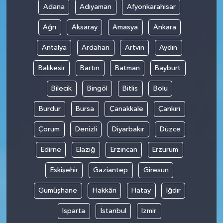
Adana
Adıyaman
Afyonkarahisar
Ağrı
Aksaray
Amasya
Ankara
Antalya
Ardahan
Artvin
Aydın
Balıkesir
Bartın
Batman
Bayburt
Bilecik
Bingöl
Bitlis
Bolu
Burdur
Bursa
Çanakkale
Çankırı
Çorum
Denizli
Diyarbakır
Düzce
Edirne
Elazığ
Erzincan
Erzurum
Eskişehir
Gaziantep
Giresun
Gümüşhane
Hakkâri
Hatay
Iğdır
Isparta
İstanbul
İzmir