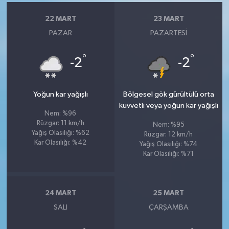
22 MART
23 MART
PAZAR
PAZARTESI
°
°
-2
-2
Yoğun kar yağışlı
Bölgesel gök gürültülü orta
kuvvetli veya yoğun kar yağışlı
Nem: %96
Rüzgar: 11 km/h
Nem: %95
Yağış Olasılığı: %62
Rüzgar: 12 km/h
Kar Olasılığı: %42
Yağış Olasılığı: %74
Kar Olasılığı: %71
24 MART
25 MART
SALI
ÇARŞAMBA