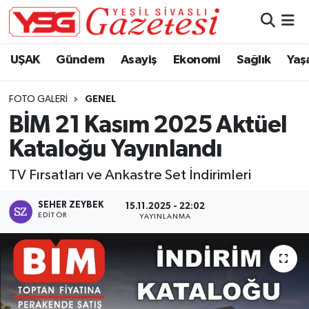
Nöbetçi Eczaneler
UŞAK
Gündem
Asayiş
Ekonomi
Sağlık
Yaş
Hava Durumu
FOTO GALERI
GENEL
BİM 21 Kasım 2025 Aktüel
Namaz Vakitleri
Kataloğu Yayınlandı
Trafik Durumu
TV Fırsatları ve Ankastre Set İndirimleri
Süper Lig Puan Durumu ve Fikstür
SEHER ZEYBEK
15.11.2025 - 22:02
EDITÖR
YAYINLANMA
Tüm Manşetler
Son Dakika Haberleri
Haber Arşivi