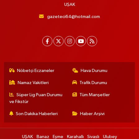
UŞAK
gazeteci64@hotmail.com
Nöbetçi Eczaneler
Hava Durumu
Namaz Vakitleri
Trafik Durumu
Süper Lig Puan Durumu
Tüm Manşetler
ve Fikstür
Son Dakika Haberleri
Haber Arşivi
UŞAK
Banaz
Eşme
Karahallı
Sivaslı
Ulubey