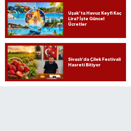
Uşak’ta Havuz Keyfi Kaç
Lira? İşte Güncel
Ücretler
Sivaslı’da Çilek Festivali
Hasreti Bitiyor