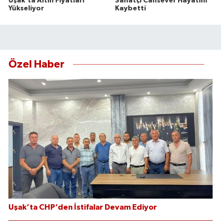
Uşak’ta Altın Fiyatları
Sanatçı Cansever Hayatını
Yükseliyor
Kaybetti
Özel Haber
Uşak’ta CHP’den İstifalar Devam Ediyor