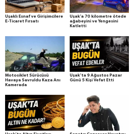
Uşaklı Esnaf ve Girişimcilere
Uşak’a 70 kilometre ötede
E-Ticaret Fırsatı
ağabeyini ve Yengesini
Katletti
Motosiklet Sürücüsü
Uşak’ta 9 Ağustos Pazar
Havaya Savruldu Kaza Anı
Günü 5 Kişi Vefat Etti
Kamerada