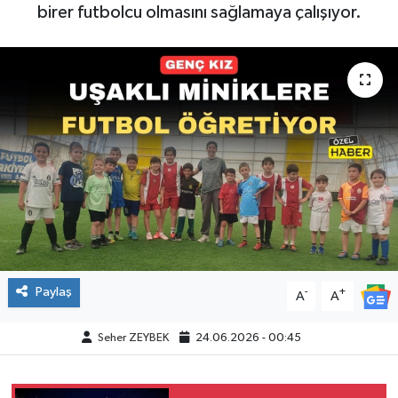
birer futbolcu olmasını sağlamaya çalışıyor.
Paylaş
-
+
A
A
Seher ZEYBEK
24.06.2026 - 00:45