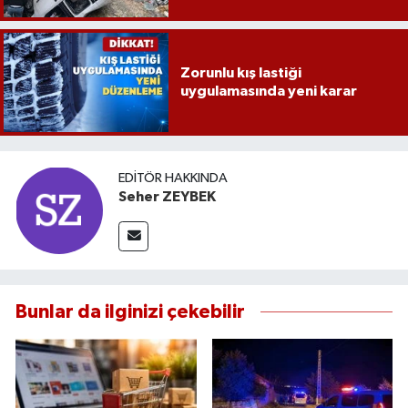
Zorunlu kış lastiği
uygulamasında yeni karar
EDITÖR HAKKINDA
Seher ZEYBEK
Bunlar da ilginizi çekebilir