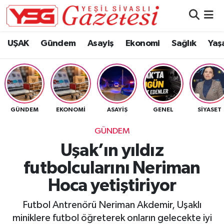
Nöbetçi Eczaneler
UŞAK
Gündem
Asayiş
Ekonomi
Sağlık
Yaş
Hava Durumu
Namaz Vakitleri
GÜNDEM
EKONOMI
ASAYIŞ
GENEL
SIYASET
Trafik Durumu
GÜNDEM
Süper Lig Puan Durumu ve Fikstür
Uşak’ın yıldız
futbolcularını Neriman
Tüm Manşetler
Hoca yetiştiriyor
Son Dakika Haberleri
Futbol Antrenörü Neriman Akdemir, Uşaklı
Haber Arşivi
miniklere futbol öğreterek onların gelecekte iyi