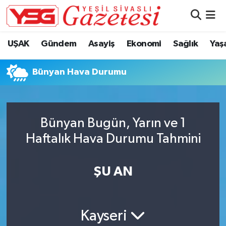
Nöbetçi Eczaneler
UŞAK
Gündem
Asayiş
Ekonomi
Sağlık
Yaş
Hava Durumu
Bünyan Hava Durumu
Namaz Vakitleri
Trafik Durumu
Bünyan Bugün, Yarın ve 1
Haftalık Hava Durumu Tahmini
Süper Lig Puan Durumu ve Fikstür
Tüm Manşetler
ŞU AN
Son Dakika Haberleri
Kayseri
Haber Arşivi