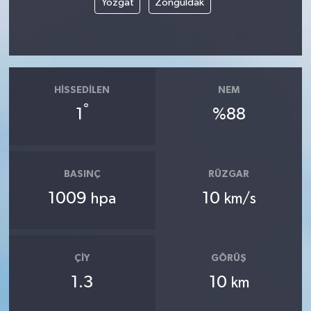
Yozgat
Zonguldak
HISSEDILEN
NEM
°
1
%88
BASINÇ
RÜZGAR
1009
10
hpa
km/s
ÇIY
GÖRÜŞ
1.3
10
km