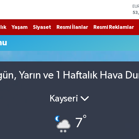
53
ST
61
G.
68
lık
Yaşam
Siyaset
Resmi İlanlar
Resmi Reklamlar
Bİ
14
mu
BI
79
DO
45
gün, Yarın ve 1 Haftalık Hava 
Kayseri
°
7