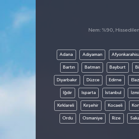
Nem: %90, Hissedilen S
Adana
Adıyaman
Afyonkarahis
Bartın
Batman
Bayburt
Bi
Diyarbakır
Düzce
Edirne
Elaz
Iğdır
Isparta
İstanbul
İzmi
Kırklareli
Kırşehir
Kocaeli
Ko
Ordu
Osmaniye
Rize
Sak