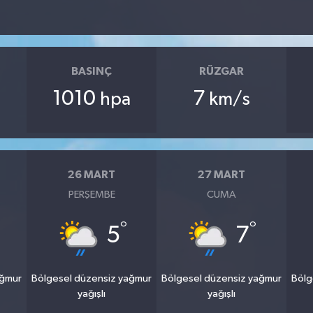
BASINÇ
RÜZGAR
1010
7
hpa
km/s
26 MART
27 MART
PERŞEMBE
CUMA
°
°
5
7
ağmur
Bölgesel düzensiz yağmur
Bölgesel düzensiz yağmur
Bölg
yağışlı
yağışlı