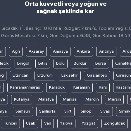
Orta kuvvetli veya yoğun ve
sağnak şeklinde kar
°
ıcaklık: 1
, Basınç: 1010 hPa, Rüzgar: 7 km/s, Toplam Yağış: 
Görüş Mesafesi: 7 km, Gün Doğumu: 6:38, Gün Batımı: 18:53
ar
Ağrı
Aksaray
Amasya
Ankara
Antalya
Ard
lecik
Bingöl
Bitlis
Bolu
Burdur
Bursa
Çanakka
ığ
Erzincan
Erzurum
Eskişehir
Gaziantep
Giresun
r
Kahramanmaraş
Karabük
Karaman
Kars
Kastam
nya
Kütahya
Malatya
Manisa
Mardin
Mersin
arya
Samsun
Şanlıurfa
Siirt
Sinop
Sivas
Şırnak
Tunceli
Uşak
Van
Yalova
Yozgat
Zonguldak