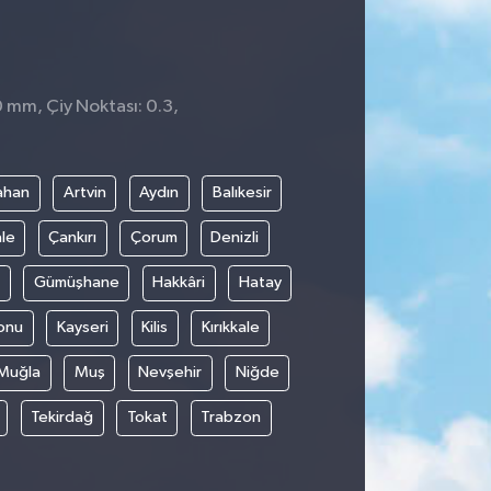
0 mm, Çiy Noktası: 0.3,
ahan
Artvin
Aydın
Balıkesir
le
Çankırı
Çorum
Denizli
Gümüşhane
Hakkâri
Hatay
onu
Kayseri
Kilis
Kırıkkale
Muğla
Muş
Nevşehir
Niğde
Tekirdağ
Tokat
Trabzon