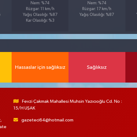
Nem: %74
Nem: %74
Rüzgar: 11 km/h
Rüzgar: 17 km/h
6
Yağış Olasılığı: %87
Yağış Olasılığı: %87
Kar Olasılığı: %3
Hassaslar için sağlıksız
Sağlıksız
Fevzi Çakmak Mahallesi Muhsin Yazıcıoğlu Cd. No :
15/H UŞAK
,
gazeteci64@hotmail.com
hate