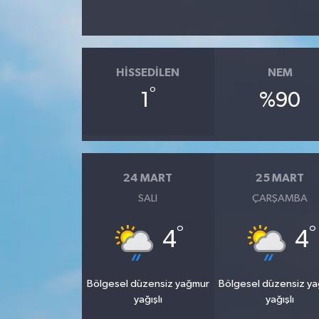
HISSEDILEN
NEM
°
1
%90
24 MART
25 MART
SALI
ÇARŞAMBA
°
°
4
4
Bölgesel düzensiz yağmur
Bölgesel düzensiz y
yağışlı
yağışlı