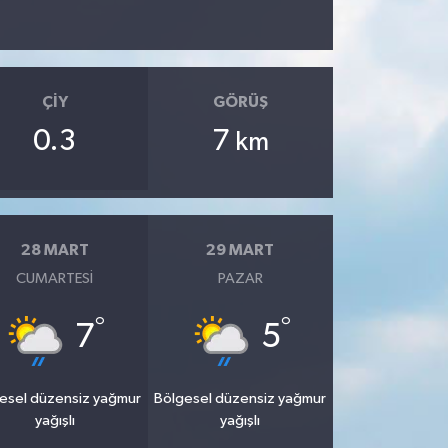
ÇIY
GÖRÜŞ
0.3
7
km
28 MART
29 MART
CUMARTESI
PAZAR
°
°
7
5
esel düzensiz yağmur
Bölgesel düzensiz yağmur
yağışlı
yağışlı