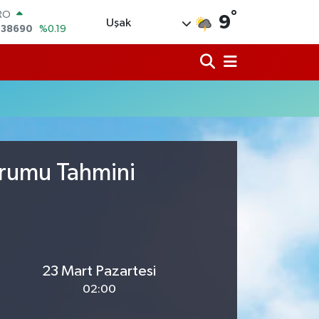
,38690
%0.19
°
9
ERLİN
Uşak
,60380
%0.18
ALTIN
62,09000
%0.19
ST100
.598,00
%0
TCOIN
.591,74
%-1.82
LAR
,43620
%0.02
Durumu Tahmini
23 Mart Pazartesi
02:00