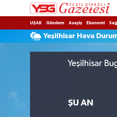
Nöbetçi Eczaneler
UŞAK
Gündem
Asayiş
Ekonomi
Sağ
Hava Durumu
Yeşilhisar Hava Duru
Namaz Vakitleri
Trafik Durumu
Yeşilhisar Bu
Süper Lig Puan Durumu ve Fikstür
Tüm Manşetler
Son Dakika Haberleri
ŞU AN
Haber Arşivi