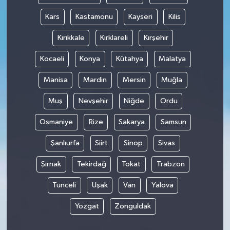
Kars
Kastamonu
Kayseri
Kilis
Kırıkkale
Kırklareli
Kırşehir
Kocaeli
Konya
Kütahya
Malatya
Manisa
Mardin
Mersin
Muğla
Muş
Nevşehir
Niğde
Ordu
Osmaniye
Rize
Sakarya
Samsun
Şanlıurfa
Siirt
Sinop
Sivas
Şırnak
Tekirdağ
Tokat
Trabzon
Tunceli
Uşak
Van
Yalova
Yozgat
Zonguldak