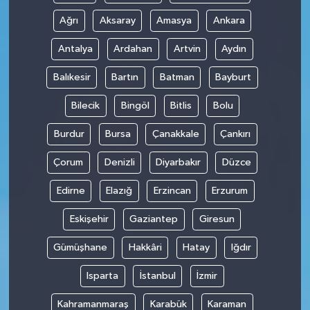
Ağrı
Aksaray
Amasya
Ankara
Antalya
Ardahan
Artvin
Aydın
Balıkesir
Bartın
Batman
Bayburt
Bilecik
Bingöl
Bitlis
Bolu
Burdur
Bursa
Çanakkale
Çankırı
Çorum
Denizli
Diyarbakır
Düzce
Edirne
Elazığ
Erzincan
Erzurum
Eskişehir
Gaziantep
Giresun
Gümüşhane
Hakkâri
Hatay
Iğdır
Isparta
İstanbul
İzmir
Kahramanmaraş
Karabük
Karaman