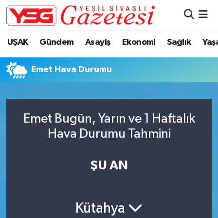
Nöbetçi Eczaneler
UŞAK
Gündem
Asayiş
Ekonomi
Sağlık
Yaş
Hava Durumu
Emet Hava Durumu
Namaz Vakitleri
Trafik Durumu
Emet Bugün, Yarın ve 1 Haftalık
Hava Durumu Tahmini
Süper Lig Puan Durumu ve Fikstür
Tüm Manşetler
ŞU AN
Son Dakika Haberleri
Kütahya
Haber Arşivi