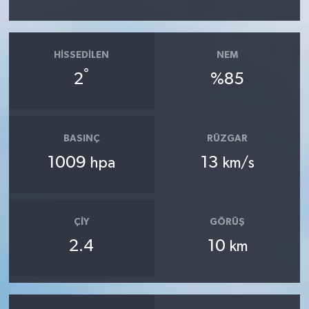
HISSEDILEN
NEM
°
2
%85
BASINÇ
RÜZGAR
1009
13
hpa
km/s
ÇIY
GÖRÜŞ
2.4
10
km