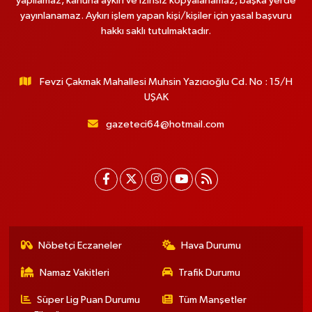
yapılamaz, kanuna aykırı ve izinsiz kopyalanamaz, başka yerde
yayınlanamaz. Aykırı işlem yapan kişi/kişiler için yasal başvuru
hakkı saklı tutulmaktadır.
Fevzi Çakmak Mahallesi Muhsin Yazıcıoğlu Cd. No : 15/H
UŞAK
gazeteci64@hotmail.com
Nöbetçi Eczaneler
Hava Durumu
Namaz Vakitleri
Trafik Durumu
Süper Lig Puan Durumu
Tüm Manşetler