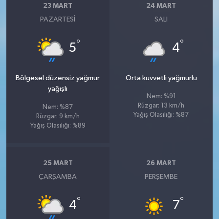
23 MART
24 MART
PAZARTESI
SALI
°
°
5
4
Bölgesel düzensiz yağmur
Orta kuvvetli yağmurlu
yağışlı
Nem: %91
Rüzgar: 13 km/h
Nem: %87
Yağış Olasılığı: %87
Rüzgar: 9 km/h
Yağış Olasılığı: %89
25 MART
26 MART
ÇARŞAMBA
PERŞEMBE
°
°
4
7