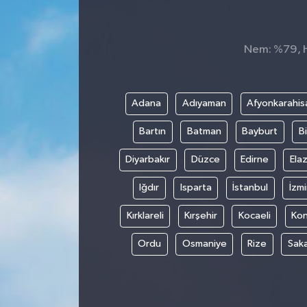
Nem: %79, Hi
Adana
Adıyaman
Afyonkarahis
Bartın
Batman
Bayburt
Bi
Diyarbakır
Düzce
Edirne
Elaz
Iğdır
Isparta
İstanbul
İzmi
Kırklareli
Kırşehir
Kocaeli
Ko
Ordu
Osmaniye
Rize
Sak