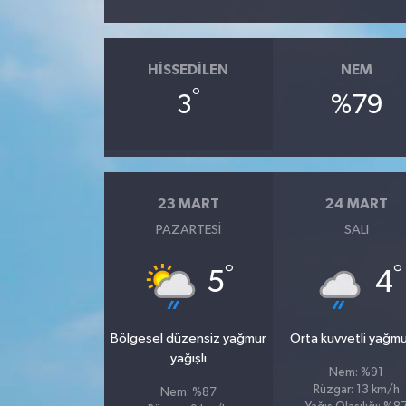
HISSEDILEN
NEM
°
3
%79
23 MART
24 MART
PAZARTESI
SALI
°
°
5
4
Bölgesel düzensiz yağmur
Orta kuvvetli yağmu
yağışlı
Nem: %91
Rüzgar: 13 km/h
Nem: %87