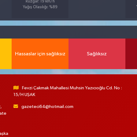
7
Rüzgar: 19 km/h
Yağış Olasılığı: %89
Hassaslar için sağlıksız
Sağlıksız
Fevzi Çakmak Mahallesi Muhsin Yazıcıoğlu Cd. No :
15/H UŞAK
,
gazeteci64@hotmail.com
hate
başka