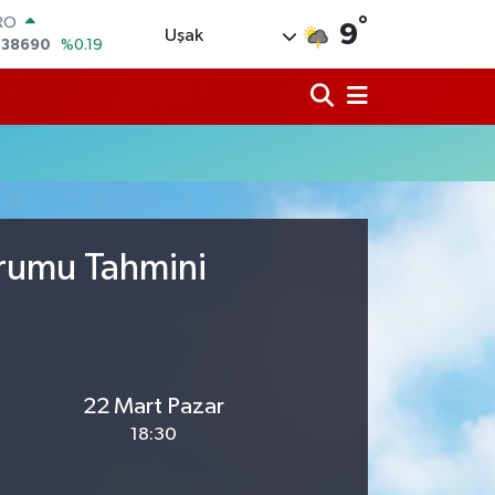
,38690
%0.19
°
ERLİN
9
Uşak
,60380
%0.18
ALTIN
62,09000
%0.19
ST100
.598,00
%0
TCOIN
.591,74
%-1.82
LAR
,43620
%0.02
urumu Tahmini
22 Mart Pazar
18:30