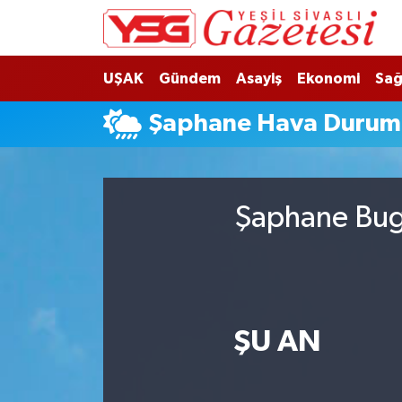
Nöbetçi Eczaneler
UŞAK
Gündem
Asayiş
Ekonomi
Sağ
Hava Durumu
Şaphane Hava Durum
Namaz Vakitleri
Trafik Durumu
Şaphane Bugü
Süper Lig Puan Durumu ve Fikstür
Tüm Manşetler
ŞU AN
Son Dakika Haberleri
Haber Arşivi