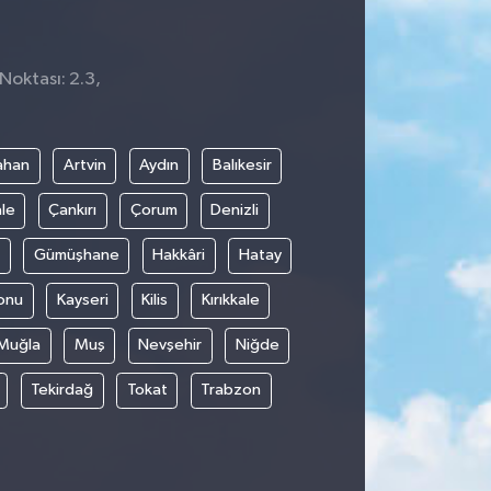
Noktası: 2.3,
8
ahan
Artvin
Aydın
Balıkesir
le
Çankırı
Çorum
Denizli
Gümüşhane
Hakkâri
Hatay
onu
Kayseri
Kilis
Kırıkkale
Muğla
Muş
Nevşehir
Niğde
Tekirdağ
Tokat
Trabzon