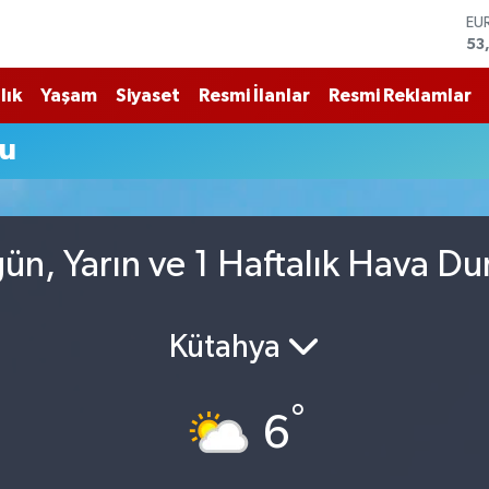
53
ST
61
G.
68
lık
Yaşam
Siyaset
Resmi İlanlar
Resmi Reklamlar
Bİ
14
u
BI
79
DO
45
n, Yarın ve 1 Haftalık Hava D
Kütahya
°
6