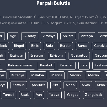
Parçalı Bulutlu
°
ssedilen Sıcaklık: 3
, Basınç: 1009 hPa, Rüzgar: 12 km/s, Çiy 
Görüş Mesafesi: 10 km, Gün Doğumu: 7:05, Gün Batımı: 19:1
ar
Ağrı
Aksaray
Amasya
Ankara
Antalya
Ard
lecik
Bingöl
Bitlis
Bolu
Burdur
Bursa
Çanakka
ığ
Erzincan
Erzurum
Eskişehir
Gaziantep
Giresun
r
Kahramanmaraş
Karabük
Karaman
Kars
Kastam
nya
Kütahya
Malatya
Manisa
Mardin
Mersin
arya
Samsun
Şanlıurfa
Siirt
Sinop
Sivas
Şırnak
Tunceli
Uşak
Van
Yalova
Yozgat
Zonguldak