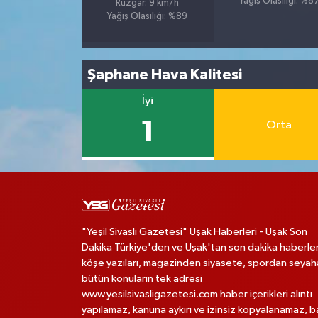
Yağış Olasılığı: %8
Rüzgar: 9 km/h
Yağış Olasılığı: %89
Şaphane Hava Kalitesi
İyi
1
Orta
"Yeşil Sivaslı Gazetesi" Uşak Haberleri - Uşak Son
Dakika Türkiye'den ve Uşak'tan son dakika haberler
köşe yazıları, magazinden siyasete, spordan seya
bütün konuların tek adresi
www.yesilsivasligazetesi.com haber içerikleri alıntı
yapılamaz, kanuna aykırı ve izinsiz kopyalanamaz, 