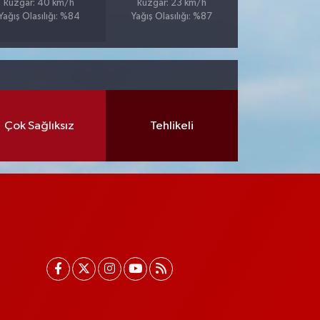
Rüzgar: 40 km/h
Rüzgar: 23 km/h
Yağış Olasılığı: %84
Yağış Olasılığı: %87
Çok Sağlıksız
Tehlikeli