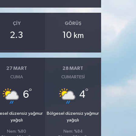
ÇIY
GÖRÜŞ
2.3
10
km
27 MART
28 MART
CUMA
CUMARTESI
°
°
6
4
esel düzensiz yağmur
Bölgesel düzensiz yağmur
yağışlı
yağışlı
Nem: %80
Nem: %84