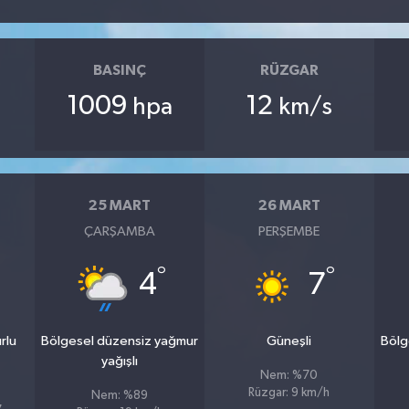
BASINÇ
RÜZGAR
1009
12
hpa
km/s
25 MART
26 MART
ÇARŞAMBA
PERŞEMBE
°
°
4
7
rlu
Bölgesel düzensiz yağmur
Güneşli
Bölg
yağışlı
Nem: %70
Rüzgar: 9 km/h
Nem: %89