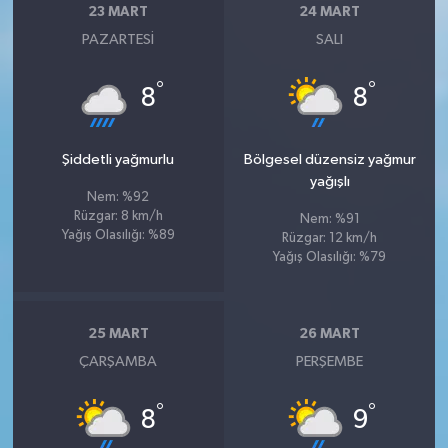
23 MART
24 MART
PAZARTESI
SALI
°
°
8
8
Şiddetli yağmurlu
Bölgesel düzensiz yağmur
yağışlı
Nem: %92
Rüzgar: 8 km/h
Nem: %91
Yağış Olasılığı: %89
Rüzgar: 12 km/h
Yağış Olasılığı: %79
25 MART
26 MART
ÇARŞAMBA
PERŞEMBE
°
°
8
9