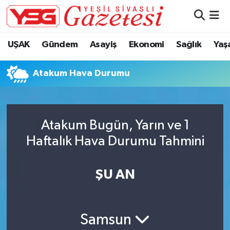
Nöbetçi Eczaneler
UŞAK
Gündem
Asayiş
Ekonomi
Sağlık
Yaş
Hava Durumu
Atakum Hava Durumu
Namaz Vakitleri
Trafik Durumu
Atakum Bugün, Yarın ve 1
Haftalık Hava Durumu Tahmini
Süper Lig Puan Durumu ve Fikstür
Tüm Manşetler
ŞU AN
Son Dakika Haberleri
Samsun
Haber Arşivi