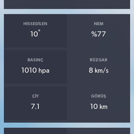
HISSEDILEN
NEM
°
10
%77
BASINÇ
RÜZGAR
1010
8
hpa
km/s
ÇIY
GÖRÜŞ
7.1
10
km