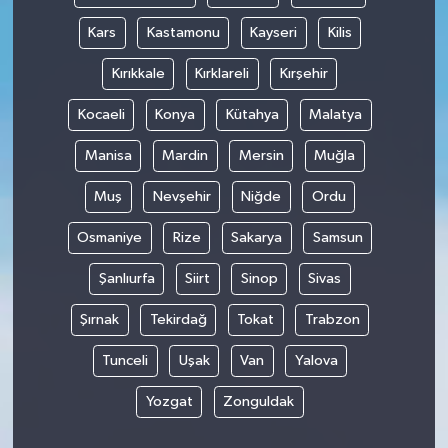
Kars
Kastamonu
Kayseri
Kilis
Kırıkkale
Kırklareli
Kırşehir
Kocaeli
Konya
Kütahya
Malatya
Manisa
Mardin
Mersin
Muğla
Muş
Nevşehir
Niğde
Ordu
Osmaniye
Rize
Sakarya
Samsun
Şanlıurfa
Siirt
Sinop
Sivas
Şırnak
Tekirdağ
Tokat
Trabzon
Tunceli
Uşak
Van
Yalova
Yozgat
Zonguldak