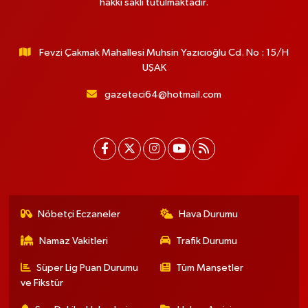
hakkı saklı tutulmaktadır.
Fevzi Çakmak Mahallesi Muhsin Yazıcıoğlu Cd. No : 15/H
UŞAK
gazeteci64@hotmail.com
Nöbetçi Eczaneler
Hava Durumu
Namaz Vakitleri
Trafik Durumu
Süper Lig Puan Durumu
Tüm Manşetler
ve Fikstür