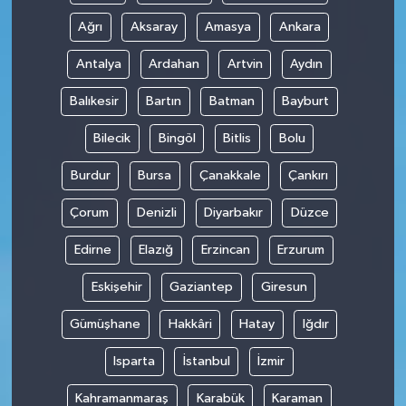
Ağrı
Aksaray
Amasya
Ankara
Antalya
Ardahan
Artvin
Aydın
Balıkesir
Bartın
Batman
Bayburt
Bilecik
Bingöl
Bitlis
Bolu
Burdur
Bursa
Çanakkale
Çankırı
Çorum
Denizli
Diyarbakır
Düzce
Edirne
Elazığ
Erzincan
Erzurum
Eskişehir
Gaziantep
Giresun
Gümüşhane
Hakkâri
Hatay
Iğdır
Isparta
İstanbul
İzmir
Kahramanmaraş
Karabük
Karaman