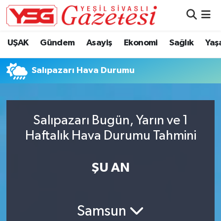
Nöbetçi Eczaneler
UŞAK
Gündem
Asayiş
Ekonomi
Sağlık
Yaş
Hava Durumu
Salıpazarı Hava Durumu
Namaz Vakitleri
Trafik Durumu
Salıpazarı Bugün, Yarın ve 1
Haftalık Hava Durumu Tahmini
Süper Lig Puan Durumu ve Fikstür
Tüm Manşetler
ŞU AN
Son Dakika Haberleri
Samsun
Haber Arşivi