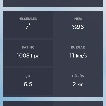
HISSEDILEN
NEM
°
7
%96
BASINÇ
RÜZGAR
1008
11
hpa
km/s
ÇIY
GÖRÜŞ
6.5
2
km