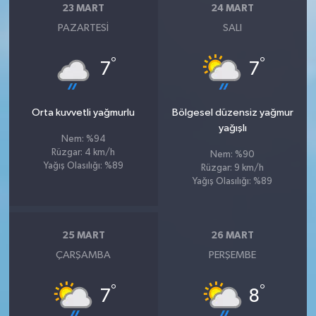
23 MART
24 MART
PAZARTESI
SALI
°
°
7
7
Orta kuvvetli yağmurlu
Bölgesel düzensiz yağmur
yağışlı
Nem: %94
Rüzgar: 4 km/h
Nem: %90
Yağış Olasılığı: %89
Rüzgar: 9 km/h
Yağış Olasılığı: %89
25 MART
26 MART
ÇARŞAMBA
PERŞEMBE
°
°
7
8