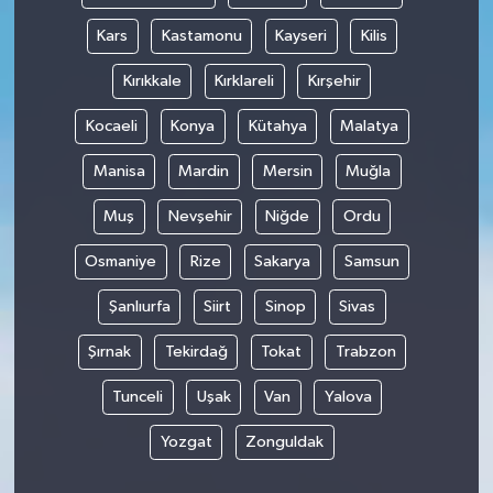
Kars
Kastamonu
Kayseri
Kilis
Kırıkkale
Kırklareli
Kırşehir
Kocaeli
Konya
Kütahya
Malatya
Manisa
Mardin
Mersin
Muğla
Muş
Nevşehir
Niğde
Ordu
Osmaniye
Rize
Sakarya
Samsun
Şanlıurfa
Siirt
Sinop
Sivas
Şırnak
Tekirdağ
Tokat
Trabzon
Tunceli
Uşak
Van
Yalova
Yozgat
Zonguldak