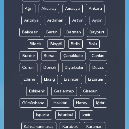
Ağrı
Aksaray
Amasya
Ankara
Antalya
Ardahan
Artvin
Aydın
Balıkesir
Bartın
Batman
Bayburt
Bilecik
Bingöl
Bitlis
Bolu
Burdur
Bursa
Çanakkale
Çankırı
Çorum
Denizli
Diyarbakır
Düzce
Edirne
Elazığ
Erzincan
Erzurum
Eskişehir
Gaziantep
Giresun
Gümüşhane
Hakkâri
Hatay
Iğdır
Isparta
İstanbul
İzmir
Kahramanmaraş
Karabük
Karaman