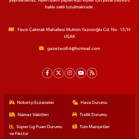
yayınlanamaz. Aykırı işlem yapan kişi/kişiler için yasal başvuru
hakkı saklı tutulmaktadır.
Fevzi Çakmak Mahallesi Muhsin Yazıcıoğlu Cd. No : 15/H
UŞAK
gazeteci64@hotmail.com
Nöbetçi Eczaneler
Hava Durumu
Namaz Vakitleri
Trafik Durumu
Süper Lig Puan Durumu
Tüm Manşetler
ve Fikstür