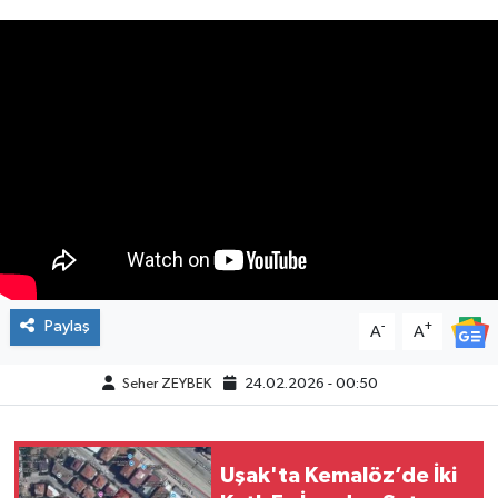
Paylaş
-
+
A
A
Seher ZEYBEK
24.02.2026 - 00:50
Uşak'ta Kemalöz’de İki