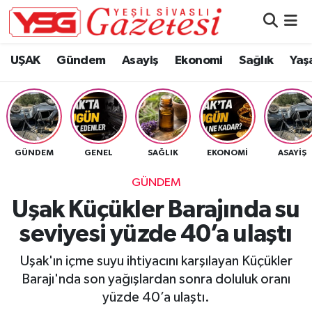
Nöbetçi Eczaneler
UŞAK
Gündem
Asayiş
Ekonomi
Sağlık
Yaş
Hava Durumu
Namaz Vakitleri
GÜNDEM
GENEL
SAĞLIK
EKONOMI
ASAYIŞ
Trafik Durumu
GÜNDEM
Süper Lig Puan Durumu ve Fikstür
Uşak Küçükler Barajında su
seviyesi yüzde 40’a ulaştı
Tüm Manşetler
Uşak'ın içme suyu ihtiyacını karşılayan Küçükler
Son Dakika Haberleri
Barajı'nda son yağışlardan sonra doluluk oranı
yüzde 40’a ulaştı.
Haber Arşivi