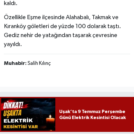
kaldı.
Özellikle Eşme ilçesinde Alahabalı, Takmak ve
Kıranköy göletleri de yüzde 100 dolarak taştı.
Gediz nehir de yatağından taşarak çevresine
yayıldı.
Muhabir:
Salih Kılınç
Uşak’ta 9 Temmuz Perşembe
Günü Elektrik Kesintisi Olacak