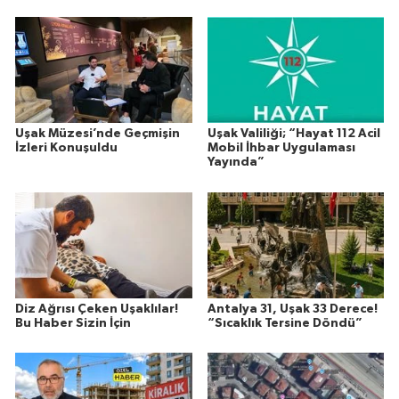
Uşak Müzesi’nde Geçmişin
Uşak Valiliği; “Hayat 112 Acil
İzleri Konuşuldu
Mobil İhbar Uygulaması
Yayında”
Diz Ağrısı Çeken Uşaklılar!
Antalya 31, Uşak 33 Derece!
Bu Haber Sizin İçin
“Sıcaklık Tersine Döndü”