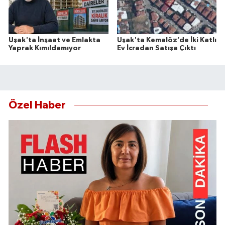
Uşak'ta İnşaat ve Emlakta
Uşak'ta Kemalöz’de İki Katlı
Yaprak Kımıldamıyor
Ev İcradan Satışa Çıktı
Özel Haber