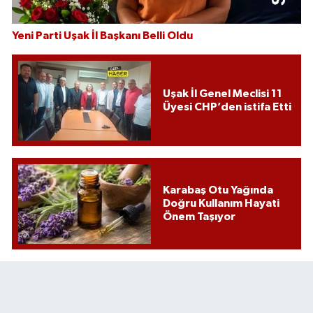
Yeni Parti Uşak İl Başkanı Belli Oldu
Uşak İl Genel Meclisi 11
Üyesi CHP’den istifa Etti
Karabaş Otu Yağında
Doğru Kullanım Hayati
Önem Taşıyor