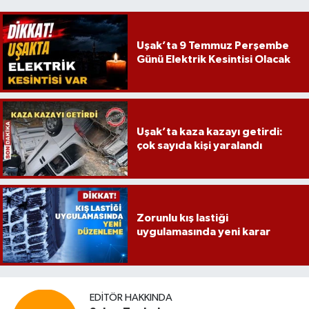
Uşak’ta 9 Temmuz Perşembe
Günü Elektrik Kesintisi Olacak
Uşak’ta kaza kazayı getirdi:
çok sayıda kişi yaralandı
Zorunlu kış lastiği
uygulamasında yeni karar
EDITÖR HAKKINDA