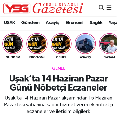
Nöbetçi Eczaneler
UŞAK
Gündem
Asayiş
Ekonomi
Sağlık
Yaş
Hava Durumu
Namaz Vakitleri
GÜNDEM
EKONOMI
GENEL
ASAYIŞ
YAŞAM
Trafik Durumu
GENEL
Süper Lig Puan Durumu ve Fikstür
Uşak’ta 14 Haziran Pazar
Günü Nöbetçi Eczaneler
Tüm Manşetler
Uşak’ta 14 Haziran Pazar akşamından 15 Haziran
Son Dakika Haberleri
Pazartesi sabahına kadar hizmet verecek nöbetçi
eczaneler ve iletişim bilgileri:
Haber Arşivi