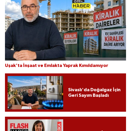
Uşak'ta İnşaat ve Emlakta Yaprak Kımıldamıyor
Sivaslı'da Doğalgaz İçin
Geri Sayım Başladı