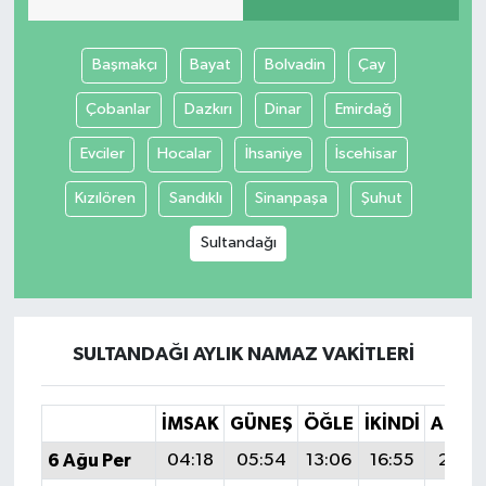
Başmakçı
Bayat
Bolvadin
Çay
Çobanlar
Dazkırı
Dinar
Emirdağ
Evciler
Hocalar
İhsaniye
İscehisar
Kızılören
Sandıklı
Sinanpaşa
Şuhut
Sultandağı
SULTANDAĞI AYLIK NAMAZ VAKITLERI
İMSAK
GÜNEŞ
ÖĞLE
İKINDI
AKŞA
6 Ağu Per
04:18
05:54
13:06
16:55
20:0