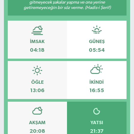
gitmeyecek şakalar yapma ve ona yerine
getiremeyeceğin bir söz verme. (Hadis-i Şerif)
İMSAK
GÜNEŞ
04:18
05:54
ÖĞLE
İKINDI
13:06
16:55
AKŞAM
YATSI
20:08
21:37