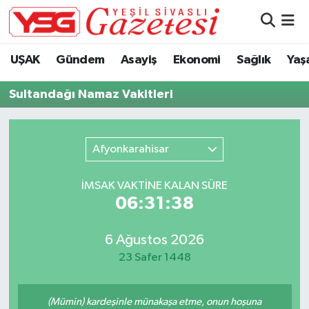
Nöbetçi Eczaneler
UŞAK
Gündem
Asayiş
Ekonomi
Sağlık
Yaş
Hava Durumu
Sultandağı Namaz Vakitleri
Namaz Vakitleri
Afyonkarahisar
Trafik Durumu
İMSAK VAKTİNE KALAN SÜRE
Süper Lig Puan Durumu ve Fikstür
06:31:37
Tüm Manşetler
6 Ağustos 2026
23 Safer 1448
Son Dakika Haberleri
Haber Arşivi
(Mümin) kardeşinle münakaşa etme, onun hoşuna