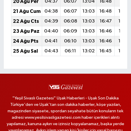
20 Ağu Per
04:37
06:07
13:04
16:48
19:51
21 Ağu Cum
04:38
06:07
13:03
16:48
19:4
22 Ağu Cts
04:39
06:08
13:03
16:47
19:4
23 Ağu Paz
04:40
06:09
13:03
16:46
19:47
24 Ağu Pts
04:41
06:10
13:03
16:46
19:4
25 Ağu Sal
04:43
06:11
13:02
16:45
19:4
"Yeşil Sivaslı Gazetesi" Uşak Haberleri - Uşak Son Dakika
Türkiye'den ve Uşak'tan son dakika haberler, köşe yazıları,
magazinden siyasete, spordan seyahate bütün konuların tek
adresi www.yesilsivasligazetesi.com haber içerikleri alıntı
yapılamaz, kanuna aykırı ve izinsiz kopyalanamaz, başka yerde
yayınlanamaz. Aykırı işlem yapan kişi/kişiler için yasal başvuru