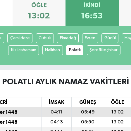
ÖĞLE
İKINDI
13:02
16:53
ı
Çamlıdere
Çubuk
Elmadağ
Evren
Güdül
Ha
Kızılcahamam
Nallıhan
Polatlı
Şereflikoçhisar
POLATLI AYLIK NAMAZ VAKITLERI
CRİ
İMSAK
GÜNEŞ
ÖĞLE
er 1448
04:11
05:49
13:02
er 1448
04:13
05:50
13:02