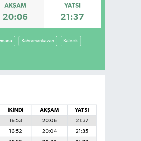
AKŞAM
YATSI
20:06
21:37
ymana
Kahramankazan
Kalecik
İKINDI
AKŞAM
YATSI
16:53
20:06
21:37
16:52
20:04
21:35