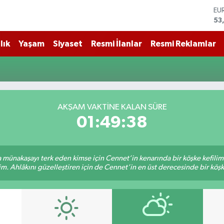
53
ST
61
G.
68
lık
Yaşam
Siyaset
Resmi İlanlar
Resmi Reklamlar
Bİ
14
BI
79
DO
45
AKŞAM VAKTİNE KALAN SÜRE
01:49:37
sa münakaşayı terk eden kimse için Cennet’in kenarında bir köşke kefili
im. Ahlâkını güzelleştiren için de Cennet’in en üst derecesinde bir köşke