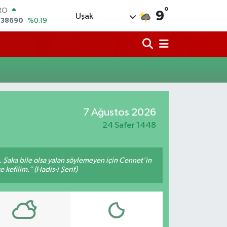
,38690
%0.19
°
ERLİN
9
Uşak
,60380
%0.18
ALTIN
62,09000
%0.19
ST100
.598,00
%0
TCOIN
.591,74
%-1.82
LAR
,43620
%0.02
7 Ağustos 2026
24 Safer 1448
m. Şaka bile olsa yalan söylemeyen için Cennet’in
 kefilim.” (Hadis-i Şerif)