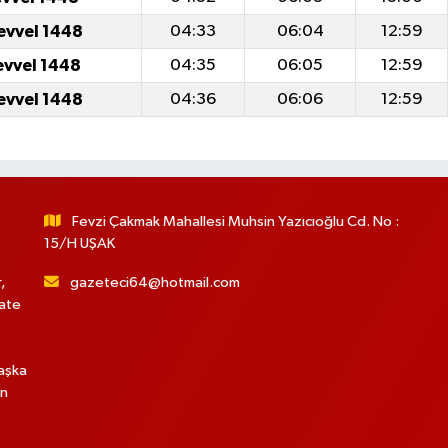
evvel 1448
04:33
06:04
12:59
evvel 1448
04:35
06:05
12:59
evvel 1448
04:36
06:06
12:59
Fevzi Çakmak Mahallesi Muhsin Yazıcıoğlu Cd. No :
15/H UŞAK
,
gazeteci64@hotmail.com
hate
başka
in