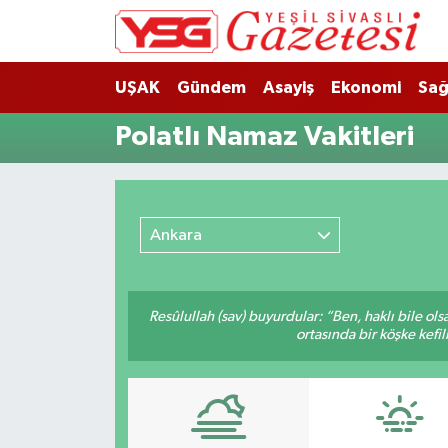
Nöbetçi Eczaneler
UŞAK
Gündem
Asayiş
Ekonomi
Sağ
Hava Durumu
Polatlı Namaz Vakitleri
Namaz Vakitleri
Trafik Durumu
Ankara
Süper Lig Puan Durumu ve Fikstür
Resûlullah (sav) buyurdular: “Ben, haklı bile ol
Tüm Manşetler
ortasında bir köşke kefil
Son Dakika Haberleri
Haber Arşivi