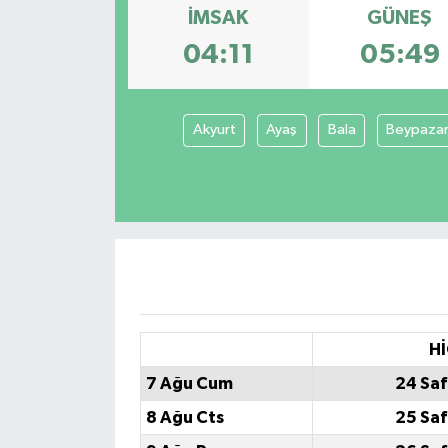
İMSAK
GÜNEŞ
04:11
05:49
Akyurt
Ayaş
Bala
Beypazar
Hİ
7 Ağu Cum
24 Saf
8 Ağu Cts
25 Saf