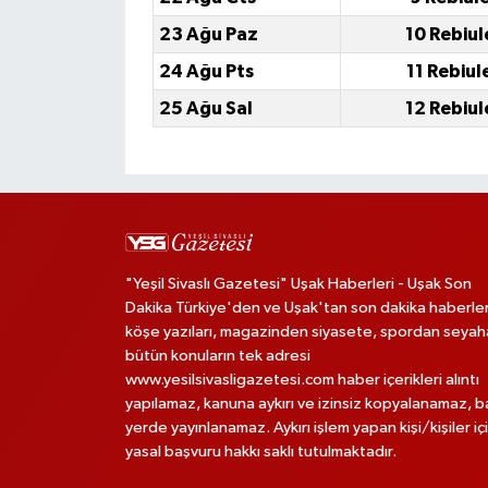
23 Ağu Paz
10 Rebiul
24 Ağu Pts
11 Rebiul
25 Ağu Sal
12 Rebiul
"Yeşil Sivaslı Gazetesi" Uşak Haberleri - Uşak Son
Dakika Türkiye'den ve Uşak'tan son dakika haberler
köşe yazıları, magazinden siyasete, spordan seya
bütün konuların tek adresi
www.yesilsivasligazetesi.com haber içerikleri alıntı
yapılamaz, kanuna aykırı ve izinsiz kopyalanamaz, 
yerde yayınlanamaz. Aykırı işlem yapan kişi/kişiler iç
yasal başvuru hakkı saklı tutulmaktadır.